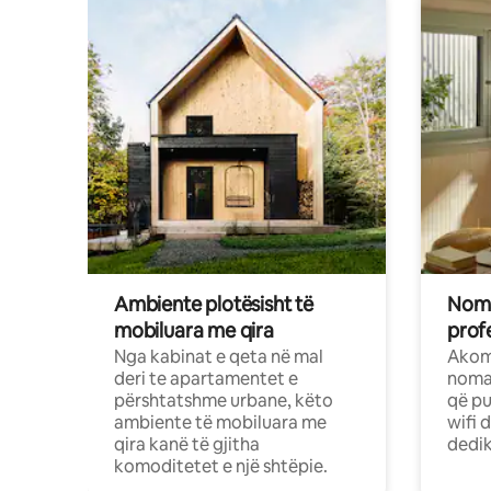
Ambiente plotësisht të
Noma
mobiluara me qira
profe
Nga kabinat e qeta në mal
Akom
deri te apartamentet e
nomad
përshtatshme urbane, këto
që pu
ambiente të mobiluara me
wifi 
qira kanë të gjitha
dedik
komoditetet e një shtëpie.