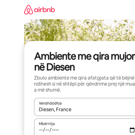
Kalo
te
përmbajtja
Ambiente me qira mujor
në Diesen
Zbulo ambiente me qira afatgjata që të bëjnë
ndihesh si në shtëpi për qëndrime prej një mua
a më shumë.
Vendndodhja
Kur rezultatet të jenë të disponueshme, lëviz me 
Mbërritja