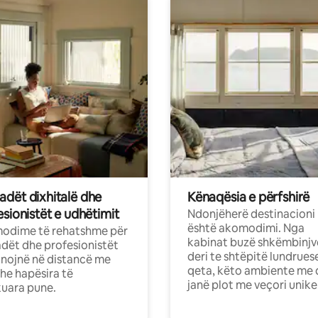
dët dixhitalë dhe
Kënaqësia e përfshirë
sionistët e udhëtimit
Ndonjëherë destinacioni
është akomodimi. Nga
odime të rehatshme për
kabinat buzë shkëmbinjv
ët dhe profesionistët
deri te shtëpitë lundrues
nojnë në distancë me
qeta, këto ambiente me 
dhe hapësira të
janë plot me veçori unike
uara pune.