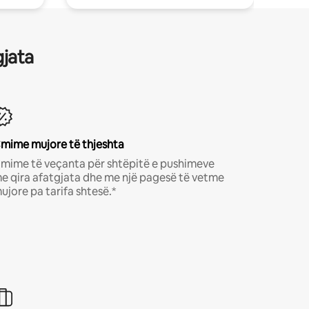
gjata
mime mujore të thjeshta
mime të veçanta për shtëpitë e pushimeve
e qira afatgjata dhe me një pagesë të vetme
ujore pa tarifa shtesë.*