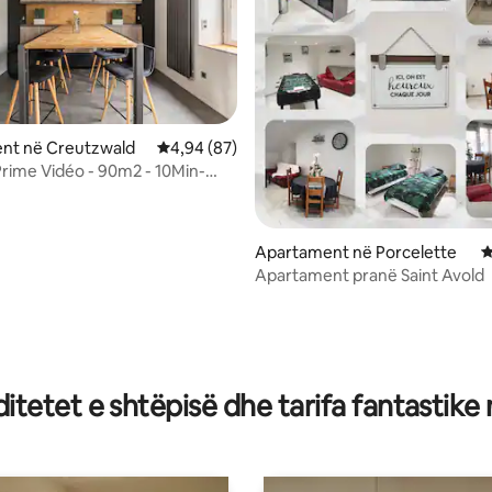
nt në Creutzwald
Vlerësimi mesatar 4,94 nga 5, 87 vlerësime
4,94 (87)
 Prime Vidéo - 90m2 - 10Min-
otali
Apartament në Porcelette
V
Apartament pranë Saint Avold
nga 5, 178 vlerësime
tetet e shtëpisë dhe tarifa fantastike