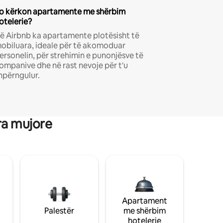
o kërkon apartamente me shërbim
otelerie?
ë Airbnb ka apartamente plotësisht të
obiluara, ideale për të akomoduar
ersonelin, për strehimin e punonjësve të
ompanive dhe në rast nevoje për t'u
hpërngulur.
ra mujore
Apartament
Palestër
me shërbim
hotelerie