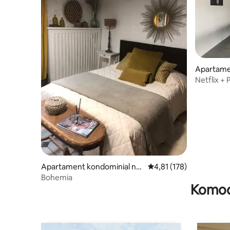
Apartame
Netflix +
Arkema/T
Apartament kondominial në
Vlerësimi mesatar 4,81 
4,81 (178)
Porcelette
Bohemia
Komodi