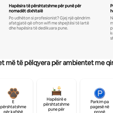
Hapësira të përshtatshme për punë për
P
nomadët dixhitalë
h
Po udhëton si profesionist? Gjej një qëndrim
N
afatgjatë që ofron wifi me shpejtësi të lartë
m
dhe hapësira të dedikuara pune.
p
k
s
t më të pëlqyera për ambientet me qi
Hapësirë e
E
Parkim pa
përshtatshme
përshtatshme
pagesë në
pune për
për kafshë
pronë