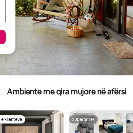
Ambiente me qira mujore në afërsi
 e klientëve
Superpritës
 e klientëve
Superpritës