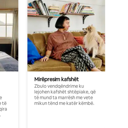
Mirëpresim kafshët
Zbulo vendqëndrime ku
lejohen kafshët shtëpiake, që
e
të mund ta marrësh me vete
e të
mikun tënd me katër këmbë.
qira
.