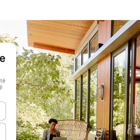
e
 të
ji
butonat e shigjetave lart e poshtë ose eksploro duke prekur ose duke l