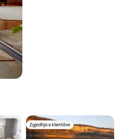
Zgjedhja e klientëve
Zgjedhja e klientëve