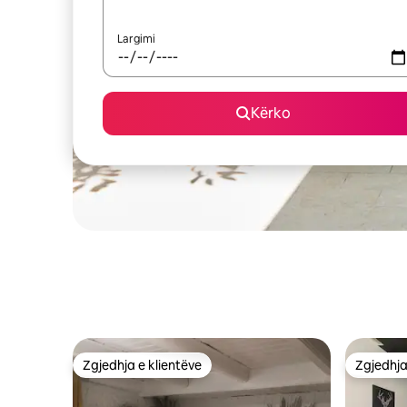
Largimi
Kërko
Zgjedhja e klientëve
Zgjedhja
Zgjedhja e klientëve
Zgjedhja