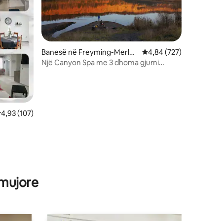
Banesë në Freyming-Merleb
Vlerësimi mesatar 4,84
4,84 (727)
ach
Një Canyon Spa me 3 dhoma gjumi
individuale
lerësimi mesatar 4,93 nga 5, 107 vlerësime
4,93 (107)
 mujore