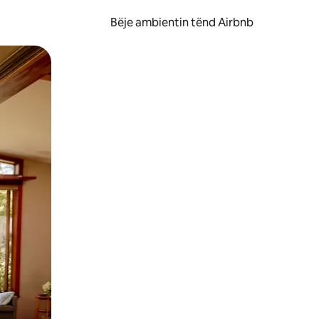
Bëje ambientin tënd Airbnb
ëvizur ekranin.