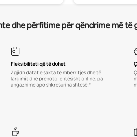
te dhe përfitime për qëndrime më të 
Fleksibiliteti që të duhet
Ç
Zgjidh datat e sakta të mbërritjes dhe të
Ç
largimit dhe prenoto lehtësisht online, pa
m
angazhime apo shkresurina shtesë.*
m