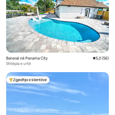
Banesë në Panama City
Vlerësimi me
5,0 (56)
Shtëpia e urtë
Zgjedhja e klientëve
Më të mirat e zgjedhjeve të klientëve