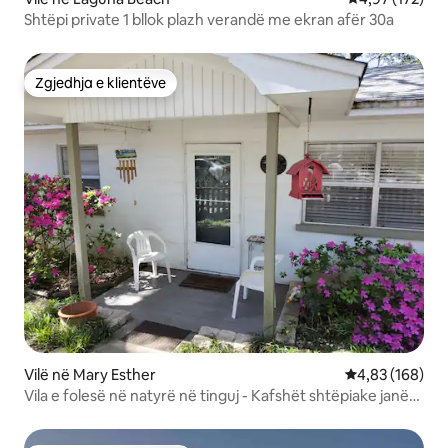
Shtëpi private 1 bllok plazh verandë me ekran afër 30a
Zgjedhja e klientëve
Zgjedhja e klientëve
Vilë në Mary Esther
Vlerësimi mesa
4,83 (168)
Vila e folesë në natyrë në tinguj - Kafshët shtëpiake janë
të mirëseardhura!