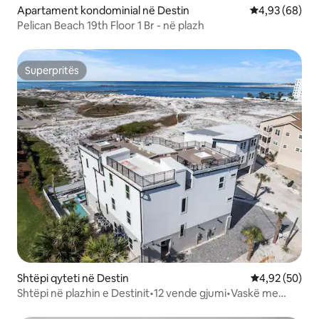
Apartament kondominial në Destin
Vlerësimi mes
4,93 (68)
Pelican Beach 19th Floor 1 Br - në plazh
Superpritës
Superpritës
Shtëpi qyteti në Destin
Vlerësimi mes
4,92 (50)
Shtëpi në plazhin e Destinit•12 vende gjumi•Vaskë me
hidromasazh•Pishinë•Tarracë në çati B