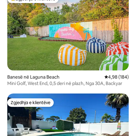
Më të mirat e zgjedhjeve të klientëve
Banesë në Laguna Beach
Vlerësimi mesa
4,98 (184)
Mini Golf, West End, 0,5 deri në plazh, Nga 30A, Backyar
Zgjedhja e klientëve
Zgjedhja e klientëve