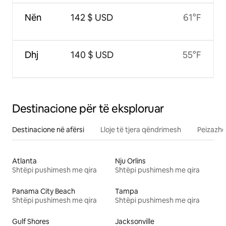
Nën
142 $ USD
61°F
Dhj
140 $ USD
55°F
Destinacione për të eksploruar
Destinacione në afërsi
Lloje të tjera qëndrimesh
Peizazhe
Atlanta
Nju Orlins
Shtëpi pushimesh me qira
Shtëpi pushimesh me qira
Panama City Beach
Tampa
Shtëpi pushimesh me qira
Shtëpi pushimesh me qira
Gulf Shores
Jacksonville