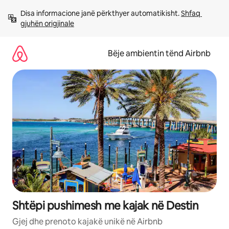
Kalo
Disa informacione janë përkthyer automatikisht. 
Shfaq 
te
gjuhën origjinale
përmbajtja
Bëje ambientin tënd Airbnb
Shtëpi pushimesh me kajak në Destin
Gjej dhe prenoto kajakë unikë në Airbnb