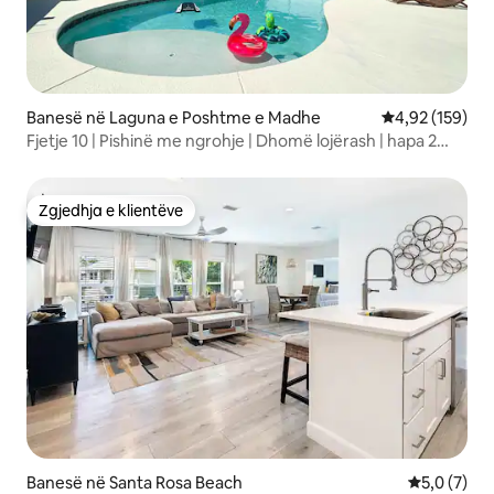
Banesë në Laguna e Poshtme e Madhe
Vlerësimi mesa
4,92 (159)
Fjetje 10 | Pishinë me ngrohje | Dhomë lojërash | hapa 2
bch
Zgjedhja e klientëve
Zgjedhja e klientëve
Banesë në Santa Rosa Beach
Vlerësimi m
5,0 (7)