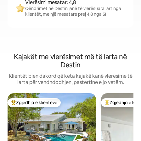
Vlerësimi mesatar: 4,8
Qëndrimet në Destin janë të vlerësuara lart nga
klientët, me një mesatare prej 4,8 nga 5!
Kajakët me vlerësimet më të larta në
Destin
Klientët bien dakord që këta kajakë kanë vlerësime të
larta për vendndodhjen, pastërtinë e jo vetëm.
Zgjedhja e klientëve
Zgjedhja e klie
Më të mirat e zgjedhjeve të klientëve
Më të mirat e zgj