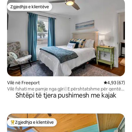
Zgjedhja e klientëve
Zgjedhja e klientëve
Vilë në Freeport
Vlerësimi mes
4,93 (67)
Vilë fshati me pamje nga gjiri | E përshtatshme për qentë |
Shtëpi të tjera pushimesh me kajak
15 minuta larg plazhit
Zgjedhja e klientëve
Më të mirat e zgjedhjeve të klientëve