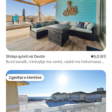
Shtëpi qyteti në Destin
Vlerësimi me
5,0 (61)
Buzë kanalit, rrëshqitje me varkë, vaskë me hidromasazh,
sup, qen, plazh
Zgjedhja e klientëve
Zgjedhja e klientëve