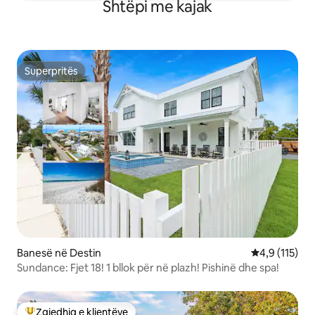
Shtëpi me kajak
Superpritës
Superpritës
Banesë në Destin
Vlerësimi mes
4,9 (115)
Sundance: Fjet 18! 1 bllok për në plazh! Pishinë dhe spa!
Zgjedhja e klientëve