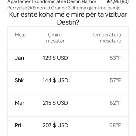
Apartament kondominial në Destin Harbor
Vlerësimi mes
4,95 (80)
Perrydise@ Emerald Grande 3 dhoma gjumi me pamje
Kur është koha më e mirë për ta vizituar
nga porti dhe gjiri!
Destin?
Muaji
Çmimi
Temperatura
mesatar
mesatare
Jan
129 $ USD
53°F
Shk
144 $ USD
57°F
Mar
215 $ USD
62°F
Pri
207 $ USD
68°F