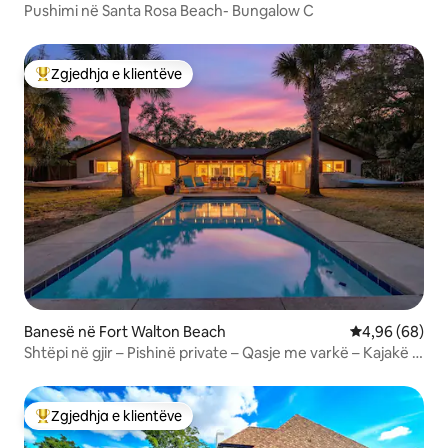
Pushimi në Santa Rosa Beach- Bungalow C
Zgjedhja e klientëve
Më të mirat e zgjedhjeve të klientëve
Banesë në Fort Walton Beach
Vlerësimi mes
4,96 (68)
Shtëpi në gjir – Pishinë private – Qasje me varkë – Kajakë –
Peshk!
Zgjedhja e klientëve
Më të mirat e zgjedhjeve të klientëve