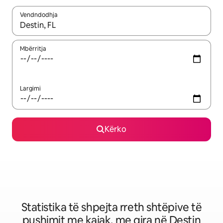
Vendndodhja
Kur rezultatet të jenë të disponueshme, lëviz me butonat e shig
Mbërritja
Largimi
Kërko
Statistika të shpejta rreth shtëpive të
pushimit me kajak, me qira në Destin