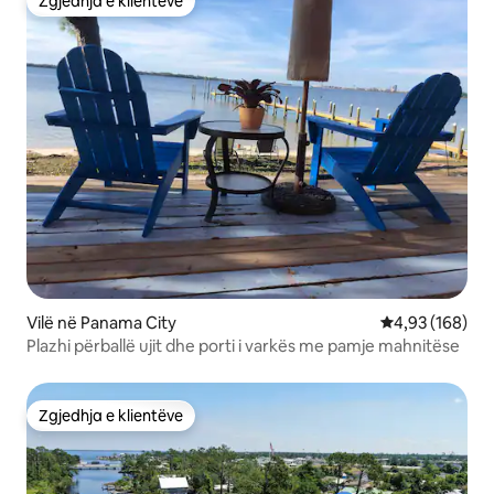
Zgjedhja e klientëve
Zgjedhja e klientëve
Vilë në Panama City
Vlerësimi mesa
4,93 (168)
Plazhi përballë ujit dhe porti i varkës me pamje mahnitëse
Zgjedhja e klientëve
Zgjedhja e klientëve