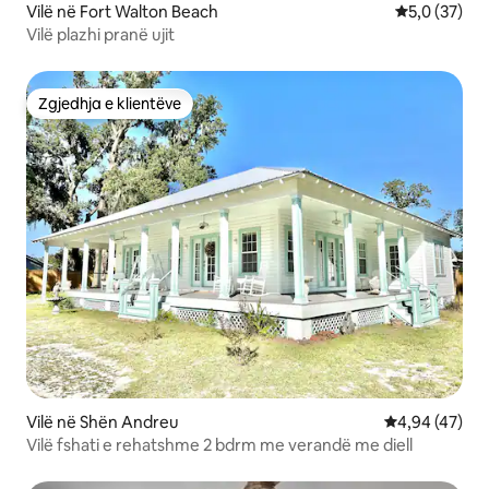
Vilë në Fort Walton Beach
Vlerësimi me
5,0 (37)
Vilë plazhi pranë ujit
Zgjedhja e klientëve
Zgjedhja e klientëve
Vilë në Shën Andreu
Vlerësimi mes
4,94 (47)
Vilë fshati e rehatshme 2 bdrm me verandë me diell