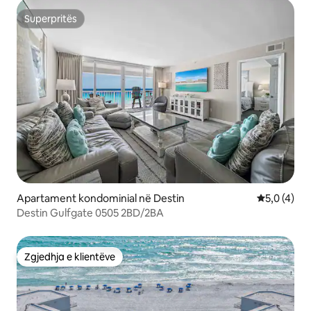
Superpritës
Superpritës
Apartament kondominial në Destin
Vlerësimi m
5,0 (4)
Destin Gulfgate 0505 2BD/2BA
Zgjedhja e klientëve
Zgjedhja e klientëve