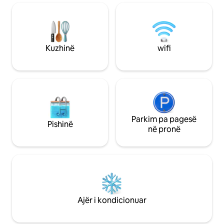
Ballkon i madh për
plazhin, ngrënien, 
golfin dhe argëtim
vendpushimi. Bilet
palestër. E përkrye
Kuzhinë
wifi
pushime me partn
shoqet, udhëtim 
vogla familjare *J
Parkim pa pagesë
Pishinë
në pronë
Ajër i kondicionuar