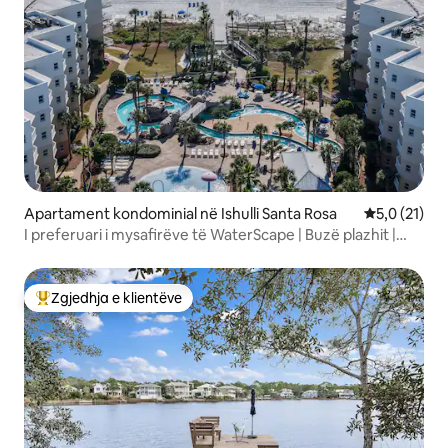
Apartament kondominial në Ishulli Santa Rosa
Vlerësimi me
5,0 (21)
I preferuari i mysafirëve të WaterScape | Buzë plazhit |
Resort
Zgjedhja e klientëve
Më të mirat e zgjedhjeve të klientëve