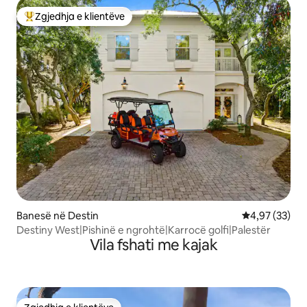
Zgjedhja e klientëve
Më të mirat e zgjedhjeve të klientëve
Banesë në Destin
Vlerësimi mes
4,97 (33)
Destiny West|Pishinë e ngrohtë|Karrocë golfi|Palestër
Vila fshati me kajak