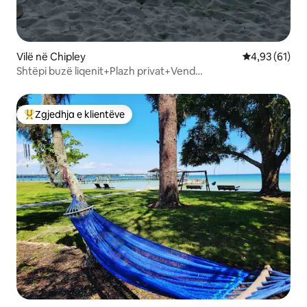
Vilë në Chipley
Vlerësimi mes
4,93 (61)
Shtëpi buzë liqenit+Plazh privat+Vend
zjarri+Kajakë+Kafshë shtëpiake
Zgjedhja e klientëve
Më të mirat e zgjedhjeve të klientëve