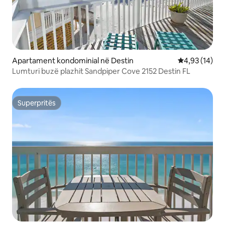
Apartament kondominial në Destin
Vlerësimi mes
4,93 (14)
Lumturi buzë plazhit Sandpiper Cove 2152 Destin FL
Superpritës
Superpritës