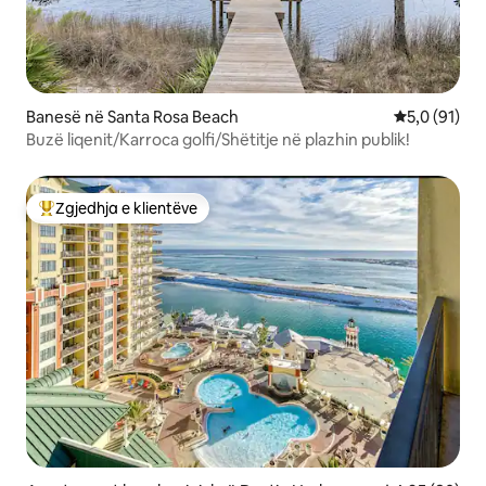
Banesë në Santa Rosa Beach
Vlerësimi me
5,0 (91)
Buzë liqenit/Karroca golfi/Shëtitje në plazhin publik!
Zgjedhja e klientëve
Më të mirat e zgjedhjeve të klientëve