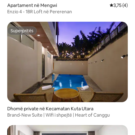
Apartament në Mengwi
Vlerësimi me
3,75 (4)
Enzio 4 - 1BR Loft në Pererenan
Superpritës
Superpritës
Dhomë private në Kecamatan Kuta Utara
Brand-New Suite | Wifi i shpejtë | Heart of Canggu