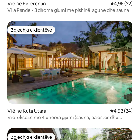
Vilë në Pererenan
Vlerësimi mes
4,95 (22)
Villa Pande - 3 dhoma gjumi me pishinë lagune dhe sauna
Zgjedhja e klientëve
Zgjedhja e klientëve
Vilë në Kuta Utara
Vlerësimi mes
4,92 (24)
Vilë luksoze me 4 dhoma gjumi (sauna, palestër dhe
sistem zëri i plotë)
Zgjedhja e klientëve
Zgjedhja e klientëve