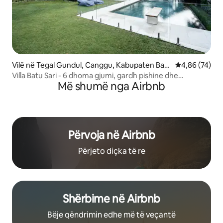
Vilë në Tegal Gundul, Canggu, Kabupaten Bad
Vlerësimi mes
4,86 (74)
ung,
Villa Batu Sari - 6 dhoma gjumi, gardh pishine dhe
Më shumë nga Airbnb
kuzhinier në Canggu
Përvoja në Airbnb
Përjeto diçka të re
Shërbime në Airbnb
Bëje qëndrimin edhe më të veçantë