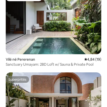
Vilë në Pererenan
Vlerësimi mes
4,84 (19)
Sanctuary Umayam: 2BD Loft w/ Sauna & Private Pool
Superpritës
Superpritës