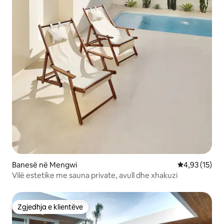
Banesë në Mengwi
Vlerësimi mes
4,93 (15)
Vilë estetike me sauna private, avull dhe xhakuzi
Zgjedhja e klientëve
Zgjedhja e klientëve