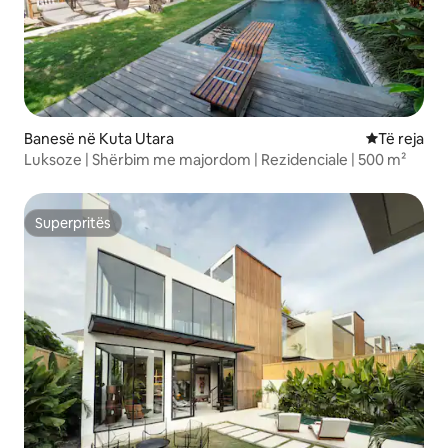
Banesë në Kuta Utara
Vendqëndrim
Të reja
Luksoze | Shërbim me majordom | Rezidenciale | 500 m²
Superpritës
Superpritës