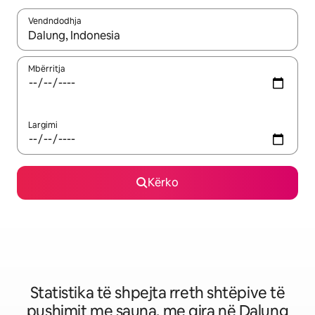
Vendndodhja
Kur rezultatet të jenë të disponueshme, lëviz me butonat e shig
Mbërritja
Largimi
Kërko
Statistika të shpejta rreth shtëpive të
pushimit me sauna, me qira në Dalung