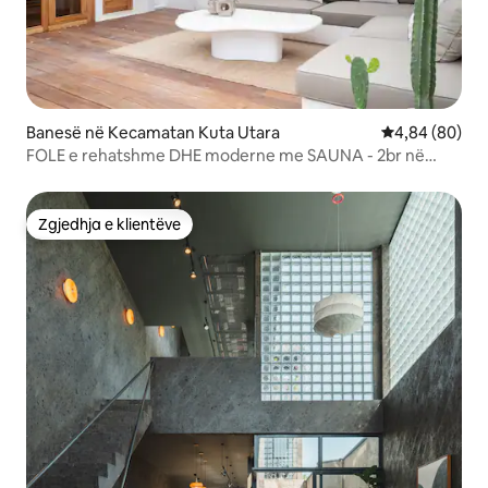
Banesë në Kecamatan Kuta Utara
Vlerësimi mes
4,84 (80)
FOLE e rehatshme DHE moderne me SAUNA - 2br në
Canggu
Zgjedhja e klientëve
Zgjedhja e klientëve