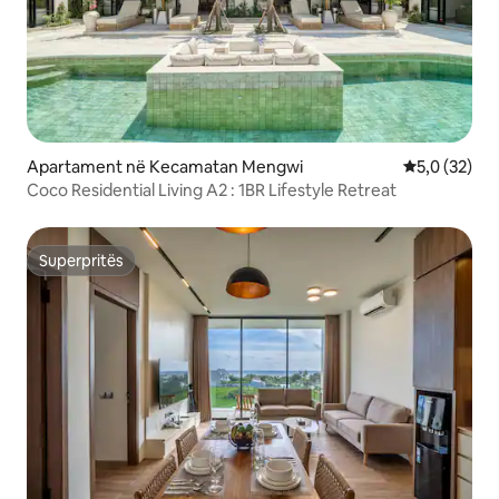
Apartament në Kecamatan Mengwi
Vlerësimi me
5,0 (32)
Coco Residential Living A2 : 1BR Lifestyle Retreat
Superpritës
Superpritës