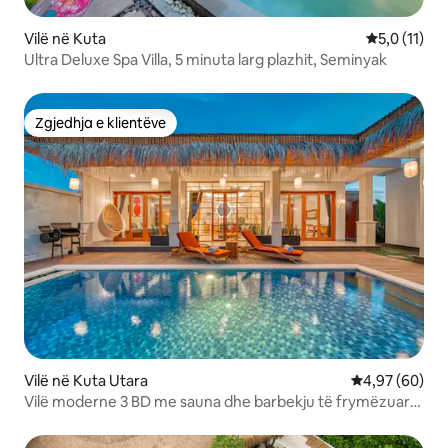
Vilë në Kuta
Vlerësimi me
5,0 (11)
Ultra Deluxe Spa Villa, 5 minuta larg plazhit, Seminyak
Zgjedhja e klientëve
Zgjedhja e klientëve
Vilë në Kuta Utara
Vlerësimi mes
4,97 (60)
Vilë moderne 3 BD me sauna dhe barbekju të frymëzuar
nga japonezët