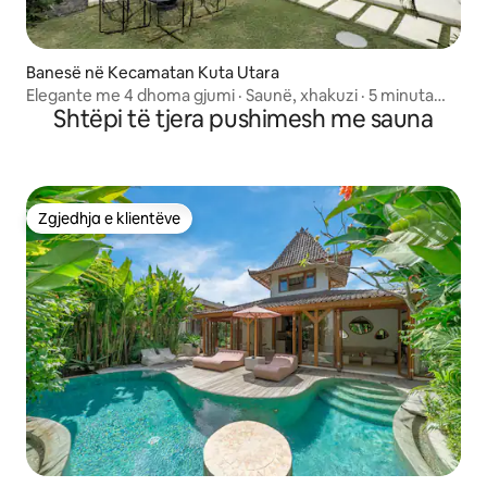
Banesë në Kecamatan Kuta Utara
Elegante me 4 dhoma gjumi · Saunë, xhakuzi · 5 minuta
Shtëpi të tjera pushimesh me sauna
larg Canggu
Zgjedhja e klientëve
Zgjedhja e klientëve