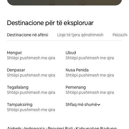
Destinacione për të eksploruar
Destinacione në afërsi
Lloje të tjera qëndrimesh
Peizazhe
Mengwi
Ubud
Shtëpi pushimesh me qira
Shtëpi pushimesh me qira
Denpasar
Nusa Penida
Shtëpi pushimesh me qira
Shtëpi pushimesh me qira
Tegallalang
Pemenang
Shtëpi pushimesh me qira
Shtëpi pushimesh me qira
Tampaksiring
Shfaq më shumë
Shtëpi pushimesh me qira
Airbnb
Indonezia
Provinsi Bali
Kabupaten Badung