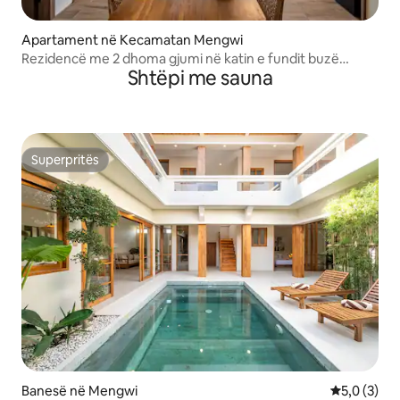
Apartament në Kecamatan Mengwi
Rezidencë me 2 dhoma gjumi në katin e fundit buzë
Shtëpi me sauna
oqeanit
Superpritës
Superpritës
Banesë në Mengwi
Vlerësimi m
5,0 (3)