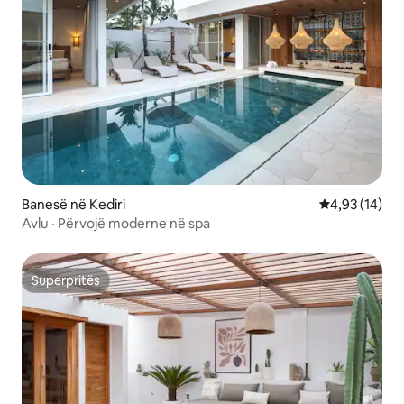
Banesë në Kediri
Vlerësimi mes
4,93 (14)
Avlu · Përvojë moderne në spa
Superpritës
Superpritës