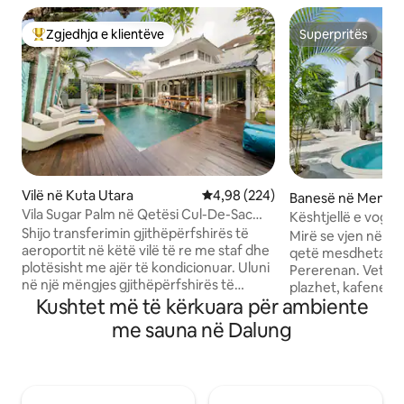
Zgjedhja e klientëve
Superpritës
Më të mirat e zgjedhjeve të klientëve
Superpritës
Vilë në Kuta Utara
Vlerësimi mesatar 4,98 nga 5, 2
4,98 (224)
Banesë në Mengw
Vila Sugar Palm në Qetësi Cul-De-Sac
Kështjellë e vogë
pranë qendrës tregtare Seminyak
Shijo transferimin gjithëpërfshirës të
me 4 dhoma gjum
Mirë se vjen në Litt
aeroportit në këtë vilë të re me staf dhe
qetë mesdhetar n
plotësisht me ajër të kondicionuar. Uluni
Pererenan. Vetëm
në një mëngjes gjithëpërfshirës të
plazhet, kafenetë,
gatuar çdo mëngjes, së bashku me
Kushtet më të kërkuara për ambiente
gjitha vendet më t
kafenë Delonghi. Për argëtim, ndizni 5
ndodhet në një rr
me sauna në Dalung
televizorët inteligjentë me Netflix. * Ajër
dhënë ekuilibrin e
i kondicionuar në të gjithë, sistemet e
komoditetit dhe qe
reja të ndarjes Daikin Inverter * 3 Master
pishinë të pafund
Suites: Krevate me përmasa
hapësira të hapura