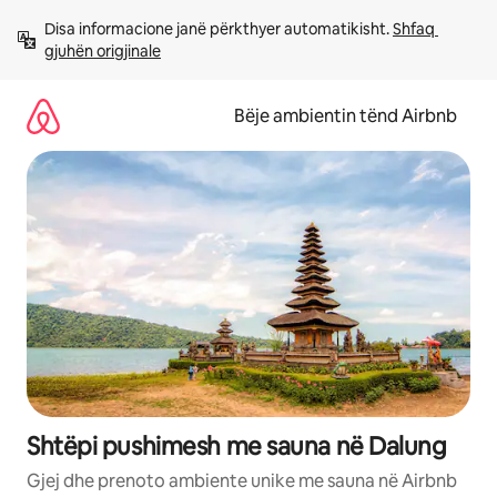
Kalo
Disa informacione janë përkthyer automatikisht. 
Shfaq 
te
gjuhën origjinale
përmbajtja
Bëje ambientin tënd Airbnb
Shtëpi pushimesh me sauna në Dalung
Gjej dhe prenoto ambiente unike me sauna në Airbnb