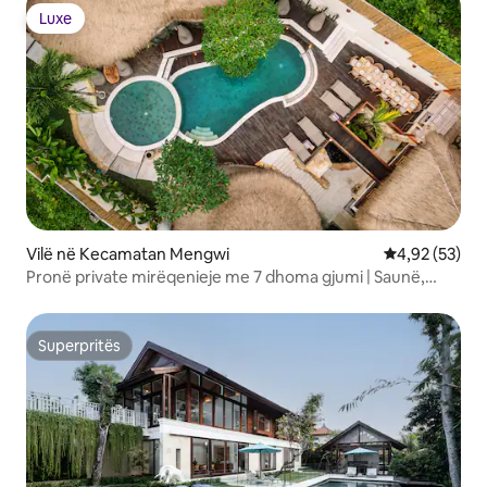
Luxe
Luxe
Vilë në Kecamatan Mengwi
Vlerësimi mes
4,92 (53)
Pronë private mirëqenieje me 7 dhoma gjumi | Saunë,
palestër, kinema
Superpritës
Superpritës