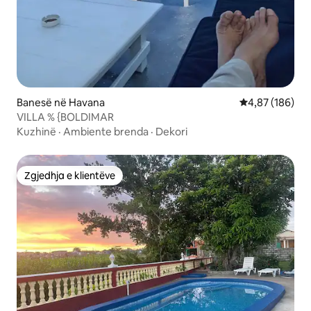
Banesë në Havana
Vlerësimi mesa
4,87 (186)
VILLA % {BOLDIMAR
Kuzhinë
·
Ambiente brenda
·
Dekori
Zgjedhja e klientëve
Zgjedhja e klientëve