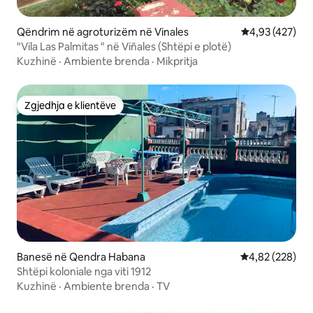
Qëndrim në agroturizëm në Vinales
Vlerësimi mesa
4,93 (427)
"Vila Las Palmitas " në Viñales (Shtëpi e plotë)
Kuzhinë
·
Ambiente brenda
·
Mikpritja
Zgjedhja e klientëve
Zgjedhja e klientëve
Banesë në Qendra Habana
Vlerësimi mesa
4,82 (228)
Shtëpi koloniale nga viti 1912
Kuzhinë
·
Ambiente brenda
·
TV