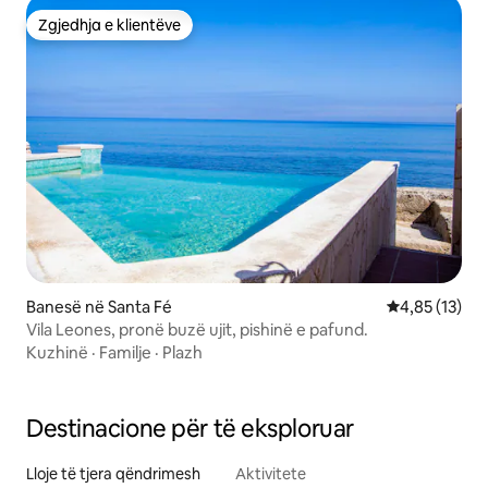
Zgjedhja e klientëve
Zgjedhja e klientëve
Banesë në Santa Fé
Vlerësimi mes
4,85 (13)
Vila Leones, pronë buzë ujit, pishinë e pafund.
Kuzhinë
·
Familje
·
Plazh
Destinacione për të eksploruar
Lloje të tjera qëndrimesh
Aktivitete