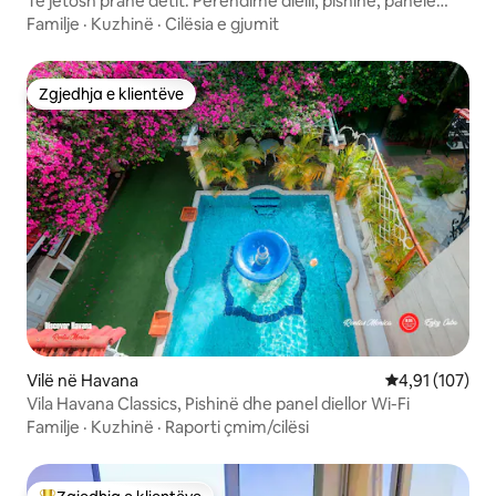
Të jetosh pranë detit. Perëndime dielli, pishinë, panele
diellore
Familje
·
Kuzhinë
·
Cilësia e gjumit
Zgjedhja e klientëve
Zgjedhja e klientëve
Vilë në Havana
Vlerësimi mesa
4,91 (107)
Vila Havana Classics, Pishinë dhe panel diellor Wi-Fi
Familje
·
Kuzhinë
·
Raporti çmim/cilësi