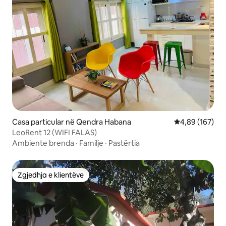
Casa particular në Qendra Habana
Vlerësimi mesa
4,89 (167)
LeoRent 12 (WIFI FALAS)
Ambiente brenda
·
Familje
·
Pastërtia
Zgjedhja e klientëve
Zgjedhja e klientëve