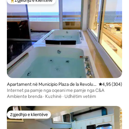
Zgjedhja e klientëve
Më të mirat e zgjedhjeve të klientëve
Apartament në Municipio Plaza de la Revoluci
Vlerësimi mesa
4,95 (304)
ón, reparto Vedado
Internet pa pamje nga oqeani me pamje nga C&A
Ambiente brenda
·
Kuzhinë
·
Udhëtim vetëm
Zgjedhja e klientëve
Zgjedhja e klientëve