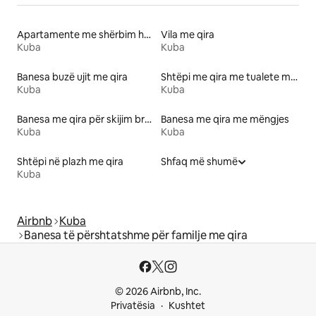
Apartamente me shërbim hotelerie me qira
Vila me qira
Kuba
Kuba
Banesa buzë ujit me qira
Shtëpi me qira me tualete me lartësi të përshtatshme
Kuba
Kuba
Banesa me qira për skijim brenda/jashtë
Banesa me qira me mëngjes
Kuba
Kuba
Shtëpi në plazh me qira
Shfaq më shumë
Kuba
Airbnb
Kuba
Banesa të përshtatshme për familje me qira
© 2026 Airbnb, Inc.
Privatësia
Kushtet