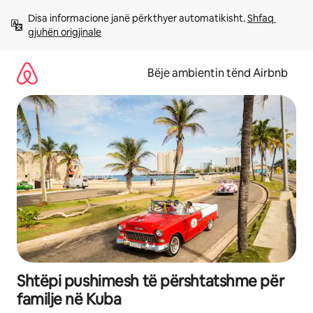
Kalo
Disa informacione janë përkthyer automatikisht. 
Shfaq 
te
gjuhën origjinale
përmbajtja
Bëje ambientin tënd Airbnb
Shtëpi pushimesh të përshtatshme për
familje në Kuba