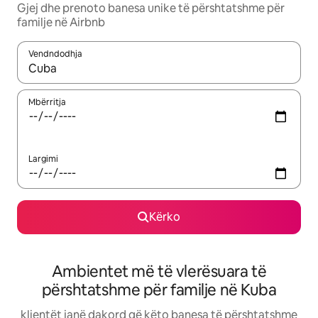
Gjej dhe prenoto banesa unike të përshtatshme për
familje në Airbnb
Vendndodhja
Kur rezultatet të jenë të disponueshme, lëviz me butonat e shig
Mbërritja
Largimi
Kërko
Ambientet më të vlerësuara të
përshtatshme për familje në Kuba
klientët janë dakord që këto banesa të përshtatshme