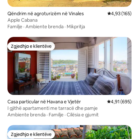
Qëndrim në agroturizëm në Vinales
Vlerësimi mesa
4,93 (165)
Apple Cabana
Familje
·
Ambiente brenda
·
Mikpritja
Zgjedhja e klientëve
Zgjedhja e klientëve
Casa particular në Havana e Vjetër
Vlerësimi mesa
4,91 (695)
I gjithë apartamenti me tarracë dhe pamje
Ambiente brenda
·
Familje
·
Cilësia e gjumit
Zgjedhja e klientëve
Zgjedhja e klientëve