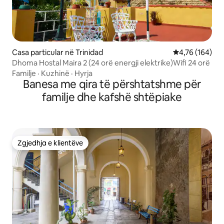
Casa particular në Trinidad
Vlerësimi mesa
4,76 (164)
Dhoma Hostal Maira 2 (24 orë energji elektrike)Wifi 24 orë
Familje
·
Kuzhinë
·
Hyrja
Banesa me qira të përshtatshme për
familje dhe kafshë shtëpiake
Zgjedhja e klientëve
Zgjedhja e klientëve