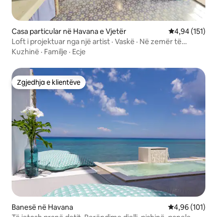
Casa particular në Havana e Vjetër
Vlerësimi mesa
4,94 (151)
Loft i projektuar nga një artist · Vaskë · Në zemër të
Havanës së Vjetër
Kuzhinë
·
Familje
·
Ecje
Zgjedhja e klientëve
Zgjedhja e klientëve
Banesë në Havana
Vlerësimi mesa
4,96 (101)