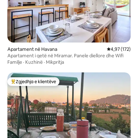
Apartament në Havana
Vlerësimi mesa
4,97 (172)
Apartament i qetë në Miramar. Panele diellore dhe Wifi
Familje
·
Kuzhinë
·
Mikpritja
Zgjedhja e klientëve
Më të mirat e zgjedhjeve të klientëve