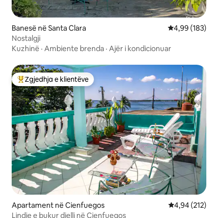
Banesë në Santa Clara
Vlerësimi mesa
4,99 (183)
Nostalgji
Kuzhinë
·
Ambiente brenda
·
Ajër i kondicionuar
Zgjedhja e klientëve
Më të mirat e zgjedhjeve të klientëve
Apartament në Cienfuegos
Vlerësimi mesa
4,94 (212)
Lindje e bukur dielli në Cienfuegos