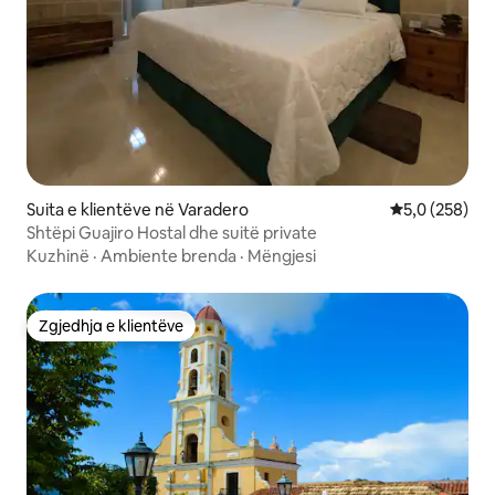
Suita e klientëve në Varadero
Vlerësimi mes
5,0 (258)
Shtëpi Guajiro Hostal dhe suitë private
Kuzhinë
·
Ambiente brenda
·
Mëngjesi
Zgjedhja e klientëve
Zgjedhja e klientëve