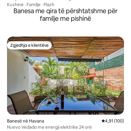
Kuzhinë
·
Familje
·
Plazh
Banesa me qira të përshtatshme për
familje me pishinë
Zgjedhja e klientëve
Zgjedhja e klientëve
Banesë në Havana
Vlerësimi mesa
4,91 (100)
Nuevo Vedado me energji elektrike 24 orë