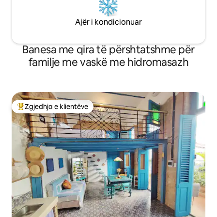
Ajër i kondicionuar
Banesa me qira të përshtatshme për
familje me vaskë me hidromasazh
Zgjedhja e klientëve
Më të mirat e zgjedhjeve të klientëve