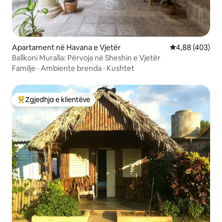
Apartament në Havana e Vjetër
Vlerësimi mesa
4,88 (403)
Ballkoni Muralla: Përvoja në Sheshin e Vjetër
Familje
·
Ambiente brenda
·
Kushtet
Zgjedhja e klientëve
Më të mirat e zgjedhjeve të klientëve