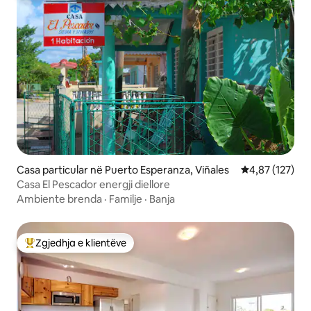
Casa particular në Puerto Esperanza, Viñales
Vlerësimi mesa
4,87 (127)
Casa El Pescador energji diellore
Ambiente brenda
·
Familje
·
Banja
Zgjedhja e klientëve
Më të mirat e zgjedhjeve të klientëve