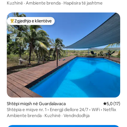
Kuzhinë
·
Ambiente brenda
·
Hapësira të jashtme
Zgjedhja e klientëve
Më të mirat e zgjedhjeve të klientëve
Shtëpi miqsh në Guardalavaca
Vlerësimi me
5,0 (17)
Shtëpia e miqve nr. 1 • Energji diellore 24/7 • WiFi • Netflix
Ambiente brenda
·
Kuzhinë
·
Vendndodhja