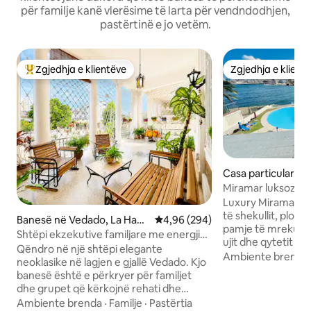
për familje kanë vlerësime të larta për vendndodhjen,
pastërtinë e jo vetëm.
Zgjedhja e klientëve
Zgjedhja e klient
Më të mirat e zgjedhjeve të klientëve
Zgjedhja e klient
Casa particular n
a, Miramar, PLaya
Miramar luksoz (pan
invertor)
Luxury Miramar. V
të shekullit, plotë
Banesë në Vedado, La Hava
Vlerësimi mesatar 4,96 nga 5, 2
4,96 (294)
pamje të mrekull
na
Shtëpi ekzekutive familjare me energji
ujit dhe qytetit n
elektrike të besueshme
Qëndro në një shtëpi elegante
shtëpi. Mëngjesi i 
Ambiente brenda
neoklasike në lagjen e gjallë Vedado. Kjo
persona. Luksi kl
banesë është e përkryer për familjet
dekorin modern el
dhe grupet që kërkojnë rehati dhe
me 6 dhoma gjumi, 
vendndodhje. - Shëtit në Malecón, -
Ambiente brenda
·
Familje
·
Pastërtia
pishinë të madhe b