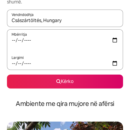
shumë.
Vendndodhja
Kur rezultatet të jenë të disponueshme, lëviz me butonat e shig
Mbërritja
Largimi
Kërko
Ambiente me qira mujore në afërsi