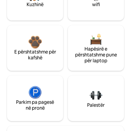
Kuzhinë
wifi
Hapësirë e
E përshtatshme për
përshtatshme pune
kafshë
për laptop
Parkim pa pagesë
Palestër
në pronë