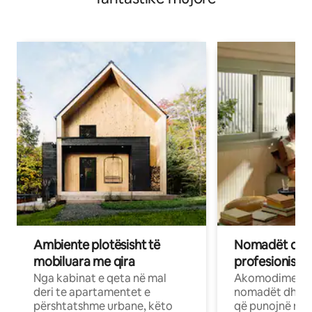
Ambiente plotësisht të
Nomadët dixh
mobiluara me qira
profesionistët
Nga kabinat e qeta në mal
Akomodime të 
deri te apartamentet e
nomadët dhe pr
përshtatshme urbane, këto
që punojnë në 