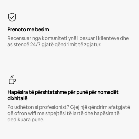
Prenoto me besim
Recensuar nga komuniteti ynë i besuar i klientëve dhe
asistencë 24/7 gjatë qëndrimit të zgjatur.
Hapësira të përshtatshme për punë për nomadët
dixhitalë
Po udhëton si profesionist? Gjej një qëndrim afatgjatë
që ofron wifi me shpejtësi të lartë dhe hapësira të
dedikuara pune.