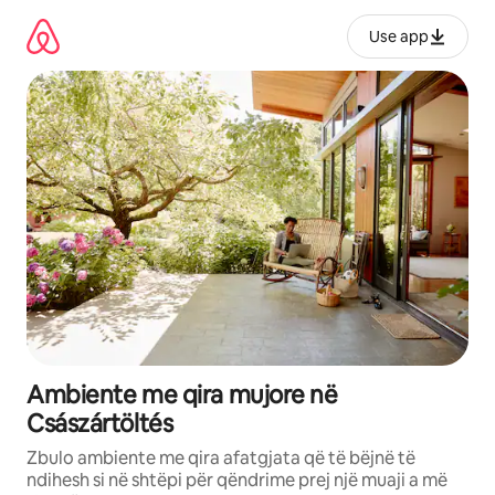
Kalo
te
Use app
përmbajtja
Ambiente me qira mujore në
Császártöltés
Zbulo ambiente me qira afatgjata që të bëjnë të
ndihesh si në shtëpi për qëndrime prej një muaji a më