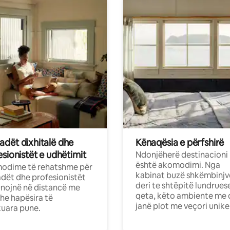
dët dixhitalë dhe
Kënaqësia e përfshirë
sionistët e udhëtimit
Ndonjëherë destinacioni
është akomodimi. Nga
odime të rehatshme për
kabinat buzë shkëmbinjv
ët dhe profesionistët
deri te shtëpitë lundrues
nojnë në distancë me
qeta, këto ambiente me 
dhe hapësira të
janë plot me veçori unike
uara pune.