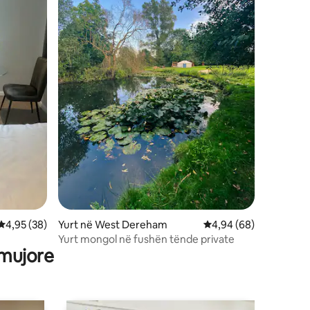
Vlerësimi mesatar 4,95 nga 5, 38 vlerësime
4,95 (38)
Yurt në West Dereham
Vlerësimi mesatar 4,9
4,94 (68)
Yurt mongol në fushën tënde private
 mujore