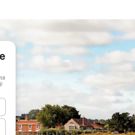
e
 të
ji
butonat e shigjetave lart e poshtë ose eksploro duke prekur ose duke l