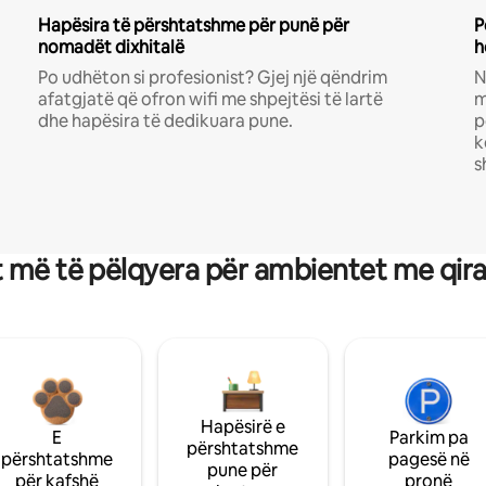
Hapësira të përshtatshme për punë për
P
nomadët dixhitalë
h
Po udhëton si profesionist? Gjej një qëndrim
N
afatgjatë që ofron wifi me shpejtësi të lartë
m
dhe hapësira të dedikuara pune.
p
k
s
 më të pëlqyera për ambientet me qir
Hapësirë e
E
Parkim pa
përshtatshme
përshtatshme
pagesë në
pune për
për kafshë
pronë