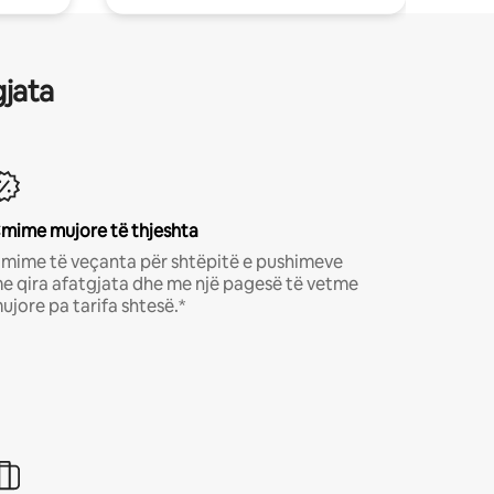
gjata
mime mujore të thjeshta
mime të veçanta për shtëpitë e pushimeve
e qira afatgjata dhe me një pagesë të vetme
ujore pa tarifa shtesë.*