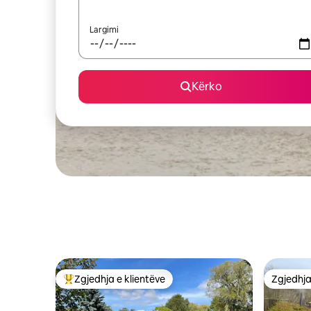
Largimi
Kërko
Zgjedhja e klientëve
Zgjedhja
Më të mirat e zgjedhjeve të klientëve
Zgjedhja