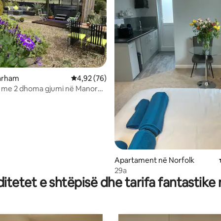
 nga 5, 69 vlerësime
Marham
Vlerësimi mesatar 4,92 nga 5, 76 vlerësime
4,92 (76)
ti me 2 dhoma gjumi në Manor
Apartament në Norfolk
29a
tetet e shtëpisë dhe tarifa fantastike