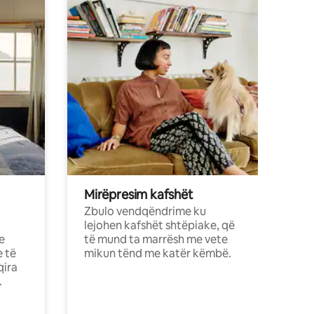
Mirëpresim kafshët
Zbulo vendqëndrime ku
lejohen kafshët shtëpiake, që
e
të mund ta marrësh me vete
e të
mikun tënd me katër këmbë.
qira
.