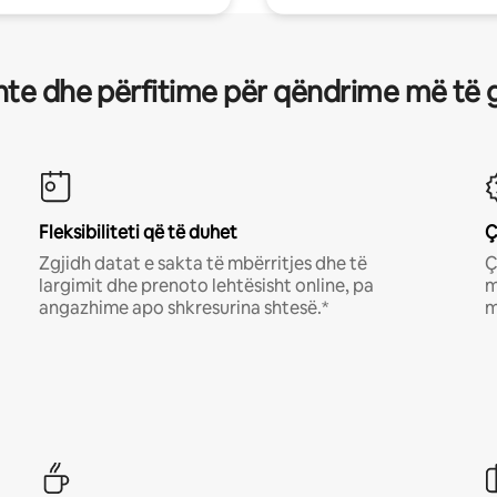
te dhe përfitime për qëndrime më të 
Fleksibiliteti që të duhet
Ç
Zgjidh datat e sakta të mbërritjes dhe të
Ç
largimit dhe prenoto lehtësisht online, pa
m
angazhime apo shkresurina shtesë.*
m