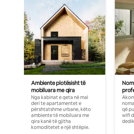
Ambiente plotësisht të
Noma
mobiluara me qira
profe
Nga kabinat e qeta në mal
Akom
deri te apartamentet e
nomad
përshtatshme urbane, këto
që pu
ambiente të mobiluara me
wifi 
qira kanë të gjitha
dedik
komoditetet e një shtëpie.