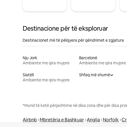
Destinacione për të eksploruar
Destinacionet më të pëlqyera për qëndrimet e zgjatura
Nju Jork
Barcelonë
Ambiente me qira mujore
Ambiente me qira mujore
Siatëll
Shfaq më shumë
Ambiente me qira mujore
*Mund të ketë përjashtime në disa zona dhe për disa pro
Airbnb
Mbretëria e Bashkuar
Anglia
Norfolk
Cr