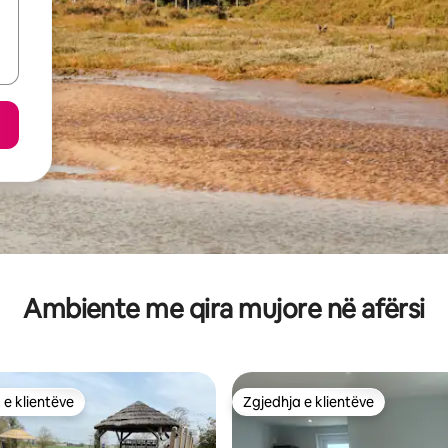
Ambiente me qira mujore në afërsi
 e klientëve
Zgjedhja e klientëve
 e klientëve
Zgjedhja e klientëve