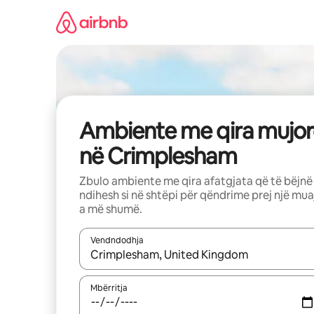
Kalo
te
përmbajtja
Ambiente me qira mujor
në Crimplesham
Zbulo ambiente me qira afatgjata që të bëjnë
ndihesh si në shtëpi për qëndrime prej një mua
a më shumë.
Vendndodhja
Kur rezultatet të jenë të disponueshme, lëviz me 
Mbërritja