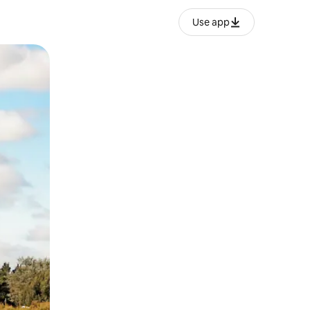
Use app
ëvizur ekranin.