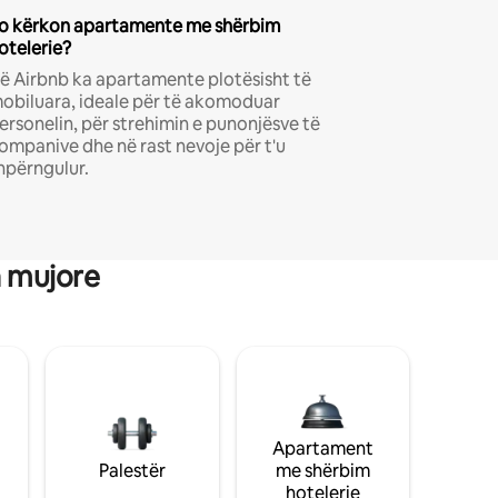
o kërkon apartamente me shërbim
otelerie?
ë Airbnb ka apartamente plotësisht të
obiluara, ideale për të akomoduar
ersonelin, për strehimin e punonjësve të
ompanive dhe në rast nevoje për t'u
hpërngulur.
a mujore
Apartament
Palestër
me shërbim
hotelerie