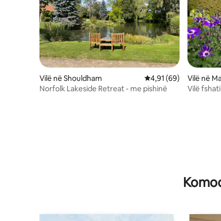
Vilë në Shouldham
Vlerësimi mesatar 4,91
4,91 (69)
Vilë në 
Norfolk Lakeside Retreat - me pishinë
Vilë fsha
HotTub
Komodi