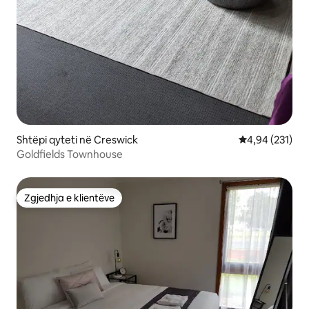
Shtëpi qyteti në Creswick
Vlerësimi mesa
4,94 (231)
Goldfields Townhouse
Zgjedhja e klientëve
Zgjedhja e klientëve