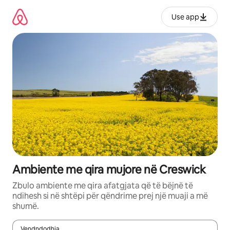
Kalo
te
Use app
përmbajtja
Ambiente me qira mujore në Creswick
Zbulo ambiente me qira afatgjata që të bëjnë të
ndihesh si në shtëpi për qëndrime prej një muaji a më
shumë.
Vendndodhja