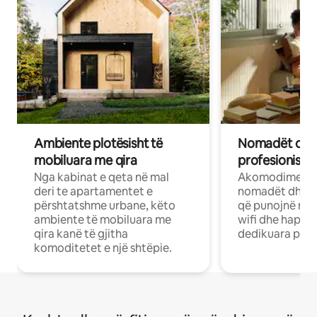
Ambiente plotësisht të
Nomadët dixh
mobiluara me qira
profesionistët
Nga kabinat e qeta në mal
Akomodime të 
deri te apartamentet e
nomadët dhe pr
përshtatshme urbane, këto
që punojnë në 
ambiente të mobiluara me
wifi dhe hapësi
qira kanë të gjitha
dedikuara pune
komoditetet e një shtëpie.