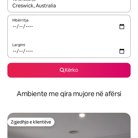
Kur rezultatet të jenë të disponueshme, lëviz me butonat e shig
Mbërritja
Largimi
Kërko
Ambiente me qira mujore në afërsi
Zgjedhja e klientëve
Zgjedhja e klientëve