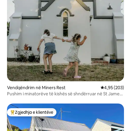
Vendqëndrim në Miners Rest
Vlerësimi mesa
4,95 (203)
Pushim i minatorëve të kishës së shndërruar në St James,
Ballarat
Zgjedhja e klientëve
Më të mirat e zgjedhjeve të klientëve