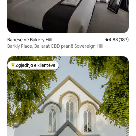
Banesë në Bakery Hill
Vlerësimi mesa
4,83 (187)
Barkly Place, Ballarat CBD pranë Sovereign Hill
Zgjedhja e klientëve
Më të mirat e zgjedhjeve të klientëve