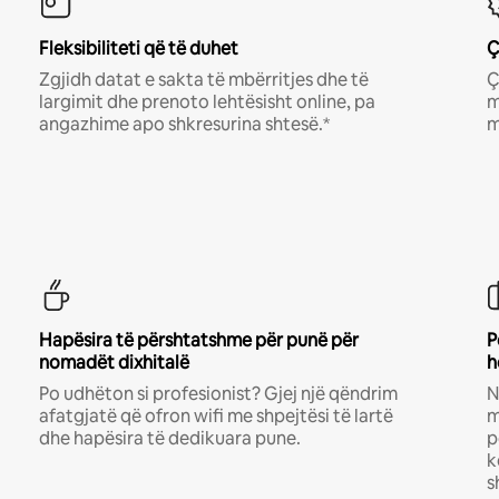
Fleksibiliteti që të duhet
Ç
Zgjidh datat e sakta të mbërritjes dhe të
Ç
largimit dhe prenoto lehtësisht online, pa
m
angazhime apo shkresurina shtesë.*
m
Hapësira të përshtatshme për punë për
P
nomadët dixhitalë
h
Po udhëton si profesionist? Gjej një qëndrim
N
afatgjatë që ofron wifi me shpejtësi të lartë
m
dhe hapësira të dedikuara pune.
p
k
s