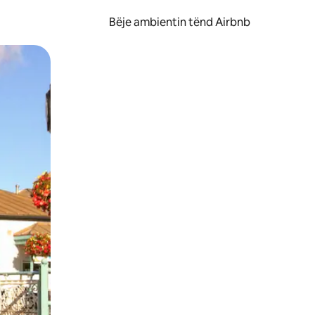
Bëje ambientin tënd Airbnb
ëvizur ekranin.