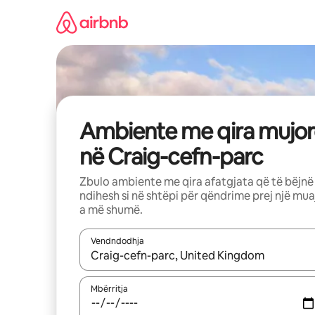
Kalo
te
përmbajtja
Ambiente me qira mujor
në Craig-cefn-parc
Zbulo ambiente me qira afatgjata që të bëjnë
ndihesh si në shtëpi për qëndrime prej një mua
a më shumë.
Vendndodhja
Kur rezultatet të jenë të disponueshme, lëviz me 
Mbërritja