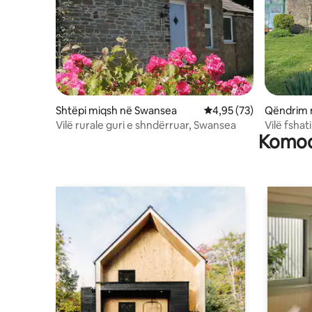
Shtëpi miqsh në Swansea
Vlerësimi mesatar 4,95
4,95 (73)
Qëndrim 
tardawe
Vilë rurale guri e shndërruar, Swansea
Vilë fsha
Komodi
në fermë