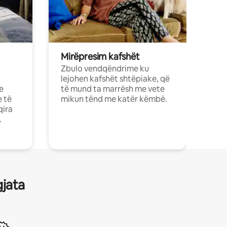
Mirëpresim kafshët
Zbulo vendqëndrime ku
lejohen kafshët shtëpiake, që
e
të mund ta marrësh me vete
e të
mikun tënd me katër këmbë.
qira
.
gjata