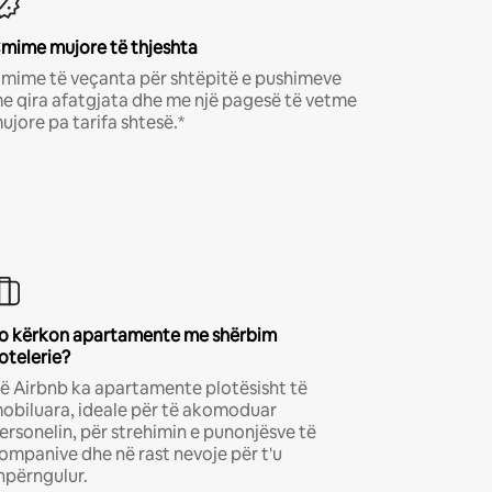
mime mujore të thjeshta
mime të veçanta për shtëpitë e pushimeve
e qira afatgjata dhe me një pagesë të vetme
ujore pa tarifa shtesë.*
o kërkon apartamente me shërbim
otelerie?
ë Airbnb ka apartamente plotësisht të
obiluara, ideale për të akomoduar
ersonelin, për strehimin e punonjësve të
ompanive dhe në rast nevoje për t'u
hpërngulur.