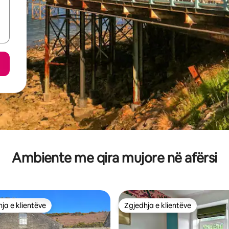
Ambiente me qira mujore në afërsi
ja e klientëve
Zgjedhja e klientëve
rat e zgjedhjeve të klientëve
Zgjedhja e klientëve