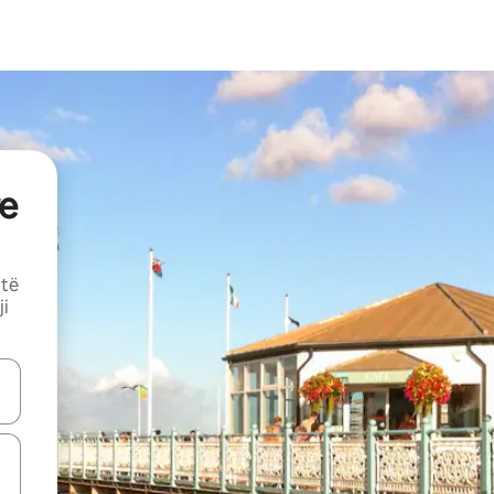
e
 të
ji
butonat e shigjetave lart e poshtë ose eksploro duke prekur ose duke l