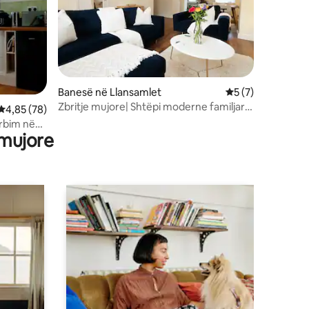
Banesë në Llansamlet
Vlerësimi mesatar
5 (7)
Zbritje mujore| Shtëpi moderne familjare|
Vlerësimi mesatar 4,85 nga 5, 78 vlerësime
4,85 (78)
Swansea
rbim në
 mujore