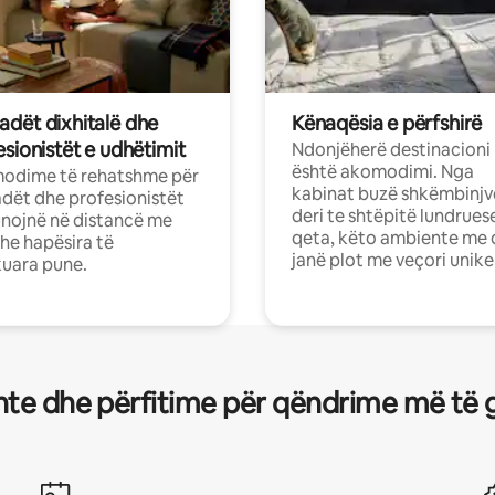
dët dixhitalë dhe
Kënaqësia e përfshirë
sionistët e udhëtimit
Ndonjëherë destinacioni
është akomodimi. Nga
odime të rehatshme për
kabinat buzë shkëmbinjv
ët dhe profesionistët
deri te shtëpitë lundrues
nojnë në distancë me
qeta, këto ambiente me 
dhe hapësira të
janë plot me veçori unike
uara pune.
te dhe përfitime për qëndrime më të 