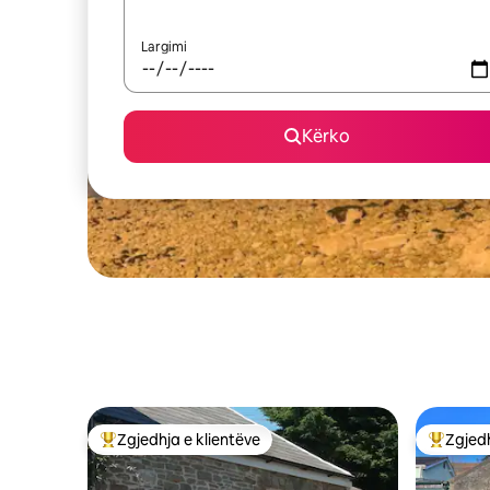
Largimi
Kërko
Zgjedhja e klientëve
Zgjedh
Më të mirat e zgjedhjeve të klientëve
Më të mi