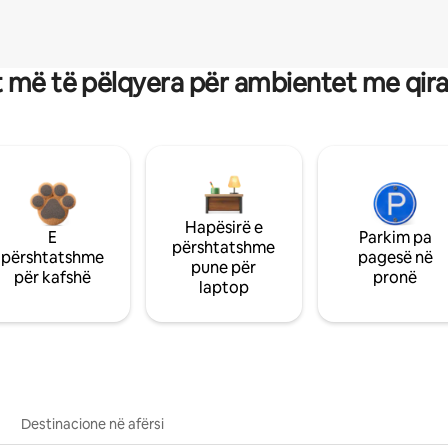
 më të pëlqyera për ambientet me qir
Hapësirë e
E
Parkim pa
përshtatshme
përshtatshme
pagesë në
pune për
për kafshë
pronë
laptop
Destinacione në afërsi