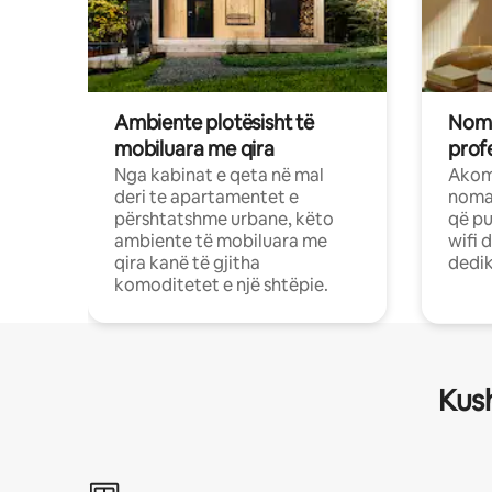
Ambiente plotësisht të
Noma
mobiluara me qira
profe
Nga kabinat e qeta në mal
Akom
deri te apartamentet e
nomad
përshtatshme urbane, këto
që pu
ambiente të mobiluara me
wifi 
qira kanë të gjitha
dedik
komoditetet e një shtëpie.
Kush