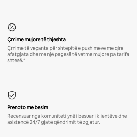
Çmime mujore të thjeshta
Çmime të veçanta për shtëpitë e pushimeve me qira
afatgjata dhe me një pagesë të vetme mujore pa tarifa
shtesë.*
Prenoto me besim
Recensuar nga komuniteti ynë i besuar i klientëve dhe
asistencë 24/7 gjatë qëndrimit të zgjatur.