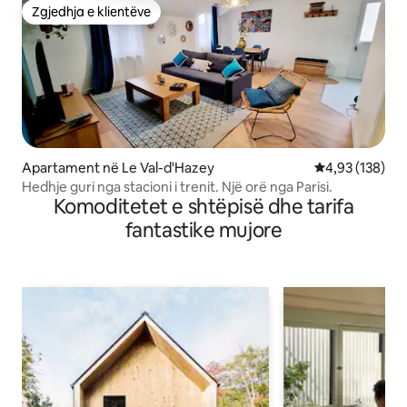
Zgjedhja e klientëve
Zgjedhja e klientëve
Apartament në Le Val-d'Hazey
Vlerësimi mesa
4,93 (138)
Hedhje guri nga stacioni i trenit. Një orë nga Parisi.
Komoditetet e shtëpisë dhe tarifa
fantastike mujore