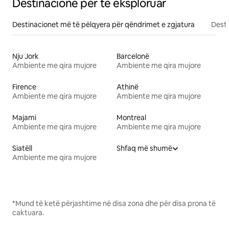
Destinacione për të eksploruar
Destinacionet më të pëlqyera për qëndrimet e zgjatura
Desti
Nju Jork
Barcelonë
Ambiente me qira mujore
Ambiente me qira mujore
Firence
Athinë
Ambiente me qira mujore
Ambiente me qira mujore
Majami
Montreal
Ambiente me qira mujore
Ambiente me qira mujore
Siatëll
Shfaq më shumë
Ambiente me qira mujore
*Mund të ketë përjashtime në disa zona dhe për disa prona të
caktuara.