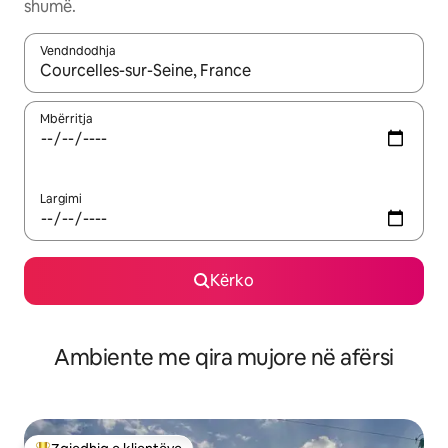
shumë.
Vendndodhja
Kur rezultatet të jenë të disponueshme, lëviz me butonat e shig
Mbërritja
Largimi
Kërko
Ambiente me qira mujore në afërsi