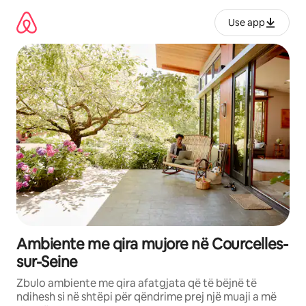
Kalo
te
Use app
përmbajtja
Ambiente me qira mujore në Courcelles-
sur-Seine
Zbulo ambiente me qira afatgjata që të bëjnë të
ndihesh si në shtëpi për qëndrime prej një muaji a më