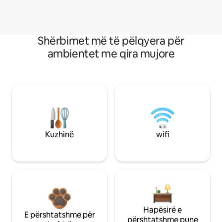
Shërbimet më të pëlqyera për
ambientet me qira mujore
Kuzhinë
wifi
Hapësirë e
E përshtatshme për
përshtatshme pune