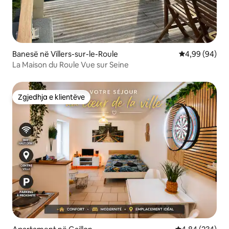
Banesë në Villers-sur-le-Roule
Vlerësimi mes
4,99 (94)
La Maison du Roule Vue sur Seine
Zgjedhja e klientëve
Zgjedhja e klientëve