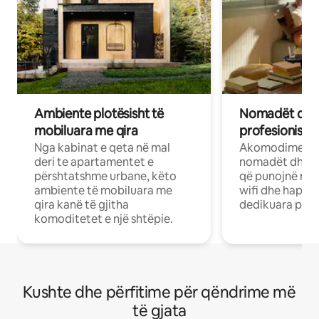
Ambiente plotësisht të
Nomadët dixh
mobiluara me qira
profesionistët
Nga kabinat e qeta në mal
Akomodime të 
deri te apartamentet e
nomadët dhe pr
përshtatshme urbane, këto
që punojnë në 
ambiente të mobiluara me
wifi dhe hapësi
qira kanë të gjitha
dedikuara pune
komoditetet e një shtëpie.
Kushte dhe përfitime për qëndrime më
të gjata