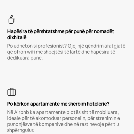
Hapësira të përshtatshme për punë për nomadët
dixhitalë
Po udhëton si profesionist? Gjej një qëndrim afatgjatë
që ofron wifi me shpejtësi të lartë dhe hapësira të
dedikuara pune.
Po kërkon apartamente me shërbim hotelerie?
Në Airbnb ka apartamente plotësisht të mobiluara,
ideale për të akomoduar personelin, për strehimin e
punonjësve të kompanive dhe në rast nevoje për t'u
shpërngulur.