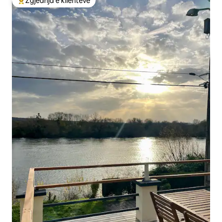
Zgjedhja e klientëve
Më të mirat e zgjedhjeve të klientëve