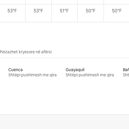
53°F
53°F
51°F
50°F
50°F
Peizazhet kryesore në afërsi
Cuenca
Guayaquil
Ba
Shtëpi pushimesh me qira
Shtëpi pushimesh me qira
Sht