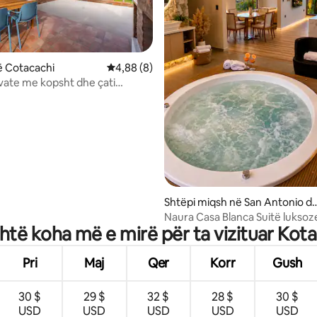
ë Cotacachi
Vlerësimi mesatar 4,88 nga 5, 8 vlerësime
4,88 (8)
ivate me kopsht dhe çati
nga 5, 172 vlerësime
ke.
Shtëpi miqsh në San Antonio d
Ibarra
Naura Casa Blanca Suitë luksoz
htë koha më e mirë për ta vizituar Kot
Pri
Maj
Qer
Korr
Gush
30 $
29 $
32 $
28 $
30 $
USD
USD
USD
USD
USD