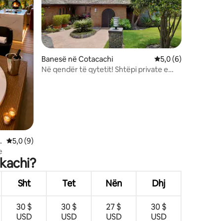
Banesë në Cotacachi
Vlerësimi mesatar 5
5,0 (6)
Në qendër të qytetit! Shtëpi private e
përbërë/Shtëpi miqsh
e
Vlerësimi mesatar 5,0 nga 5, 9 vlerësime
5,0 (9)
e
akachi?
Sht
Tet
Nën
Dhj
30 $
30 $
27 $
30 $
USD
USD
USD
USD