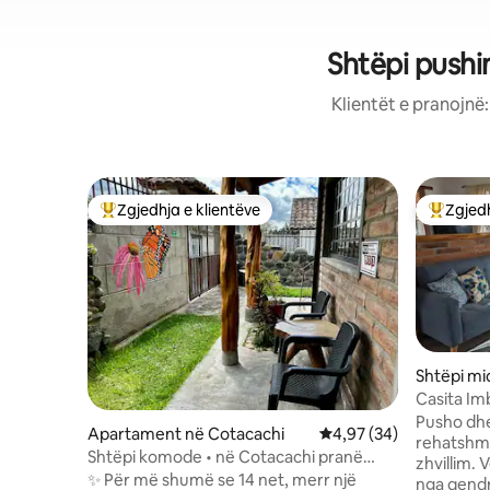
Shtëpi pushi
Klientët e pranojnë
Zgjedhja e klientëve
Zgjedh
Më të mirat e zgjedhjeve të klientëve
Më të mi
Shtëpi mi
Casita Im
Pusho dhe
Apartament në Cotacachi
Vlerësimi mesatar 4,97
4,97 (34)
rehatshme
Shtëpi komode • në Cotacachi pranë
zhvillim. Vetëm një shëtitje e shkurtër
Otavalo
✨ Për më shumë se 14 net, merr një
nga qendr