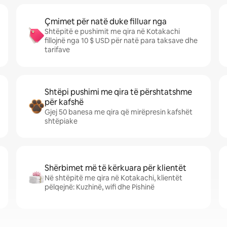
Çmimet për natë duke filluar nga
Shtëpitë e pushimit me qira në Kotakachi
fillojnë nga 10 $ USD për natë para taksave dhe
tarifave
Shtëpi pushimi me qira të përshtatshme
për kafshë
Gjej 50 banesa me qira që mirëpresin kafshët
shtëpiake
Shërbimet më të kërkuara për klientët
Në shtëpitë me qira në Kotakachi, klientët
pëlqejnë: Kuzhinë, wifi dhe Pishinë