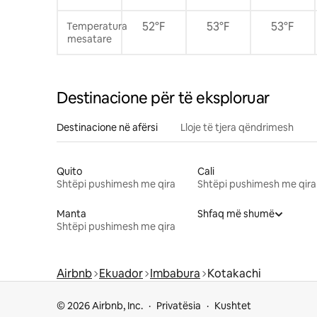
52°F
53°F
53°F
Temperatura
mesatare
Destinacione për të eksploruar
Destinacione në afërsi
Lloje të tjera qëndrimesh
Quito
Cali
Shtëpi pushimesh me qira
Shtëpi pushimesh me qira
Manta
Shfaq më shumë
Shtëpi pushimesh me qira
Airbnb
Ekuador
Imbabura
Kotakachi
© 2026 Airbnb, Inc.
Privatësia
Kushtet