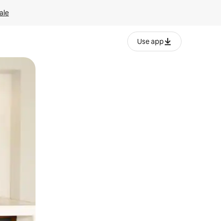
ale
Use app
ëvizur ekranin.