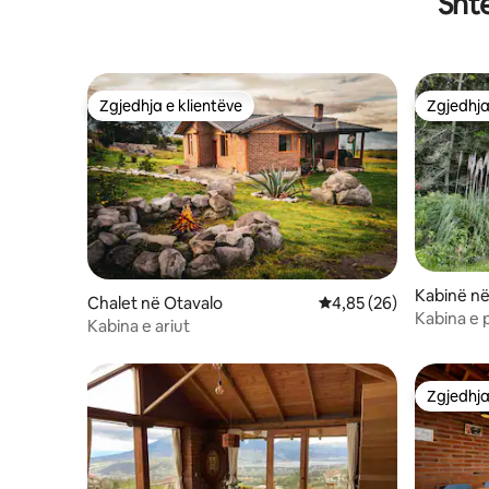
Sht
Zgjedhja e klientëve
Zgjedhja
Zgjedhja e klientëve
Zgjedhja
Kabinë në
Chalet në Otavalo
Vlerësimi mesatar 4,85
4,85 (26)
Kabina e p
Kabina e ariut
Zgjedhja
Zgjedhja