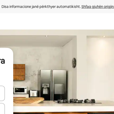
Disa informacione janë përkthyer automatikisht. 
Shfaq gjuhën origjin
ra
butonat e shigjetave lart e poshtë ose eksploro duke prekur ose duke l