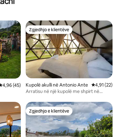
achi
Zgjedhja e klientëve
Zgjedhja e klientëve
Kupolë akulli në Antonio Ante
Vlerësimi mesatar 4,9
4,91 (22)
Vlerësimi mesatar 4,96 nga 5, 45 vlerësime
4,96 (45)
Arratisu në një kupolë me shpirt në
natyrë
Zgjedhja e klientëve
Zgjedhja e klientëve