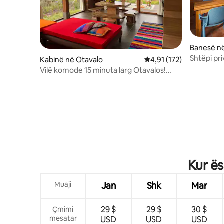
Banesë n
Shtëpi pr
Kabinë në Otavalo
Vlerësimi mesatar 4,91 
4,91 (172)
panorami
Vilë komode 15 minuta larg Otavalos!
Pamje të bukura!
Kur ës
Muaji
Jan
Shk
Mar
29 $
29 $
30 $
Çmimi
mesatar
USD
USD
USD