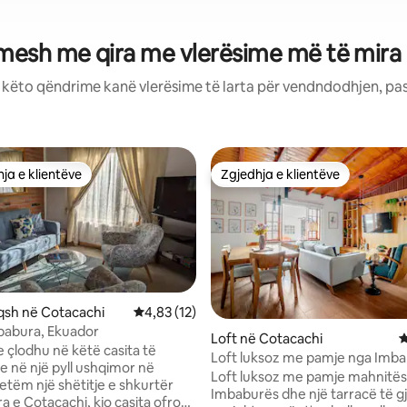
mesh me qira me vlerësime më të mira
: këto qëndrime kanë vlerësime të larta për vendndodhjen, pa
ja e klientëve
Zgjedhja e klientëve
rat e zgjedhjeve të klientëve
Zgjedhja e klientëve
qsh në Cotacachi
Vlerësimi mesatar 4,83 nga 5, 12 vlerësime
4,83 (12)
babura, Ekuador
Loft në Cotacachi
V
 çlodhu në këtë casita të
Loft luksoz me pamje nga Imb
 nga 5, 34 vlerësime
 në një pyll ushqimor në
Loft luksoz me pamje mahnitës
Imbaburës dhe një tarracë të g
a e Cotacachi, kjo casita ofron