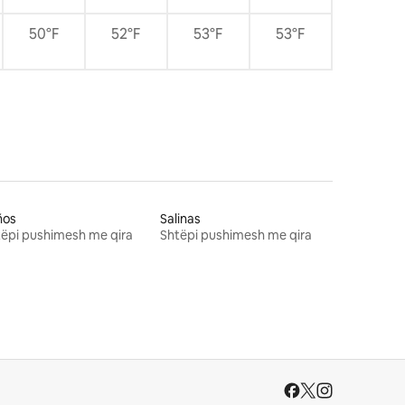
50°F
52°F
53°F
53°F
ños
Salinas
ëpi pushimesh me qira
Shtëpi pushimesh me qira