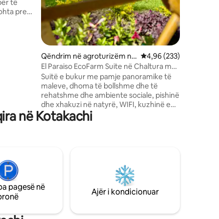
për të
(4.46 m x
ohta prej
komoditet
 e
ë dhe
rijojnë
,
Qëndrim në agroturizëm në
Vlerësimi mesatar 4,96
4,96 (233)
ancë.
Antonio Ante
El Paraiso EcoFarm Suite në Chaltura me
së
pishinë
Suitë e bukur me pamje panoramike të
toranteve,
maleve, dhoma të bollshme dhe të
ioneve
rehatshme dhe ambiente sociale, pishinë
 të shijuar
dhe xhakuzi në natyrë, WIFI, kuzhinë e
met e
ira në Kotakachi
pajisur plotësisht, shportë dhuratash,
tarracë dhe hije dielli. E vendosur në San
Jose de Chaltura, 15 minuta nga Ibarra,
1:30 orë nga Aeroporti Ndërkombëtar,
Quito. Kjo shtëpi në fermë është
projektuar për të të ndihmuar të lidhesh
me natyrën, të pushosh dhe të rinovosh,
e rrethuar nga një peizazh unik, ekskluziv
pa pagesë në
për ty. Prona ka 6 hektarë kopshte,
Ajër i kondicionuar
pronë
pemë frutore dhe pemë avokado.