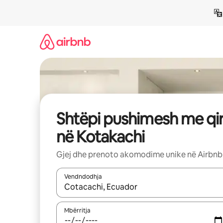
Kalo
te
përmbajtja
Shtëpi pushimesh me qi
në Kotakachi
Gjej dhe prenoto akomodime unike në Airbnb
Vendndodhja
Kur rezultatet të jenë të disponueshme, lëviz me 
Mbërritja