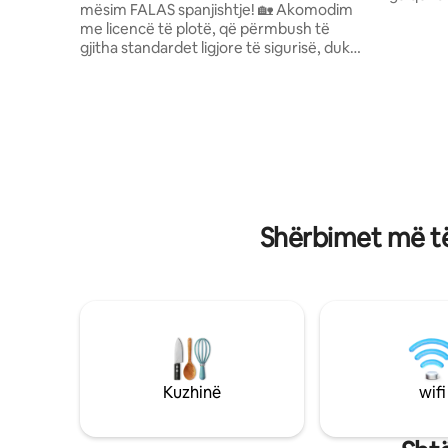
mësim FALAS spanjishtje! 🏡 Akomodim
pamje të 
me licencë të plotë, që përmbush të
Imbabura. Ajo qëndron në një kompl
gjitha standardet ligjore të sigurisë, duke
të rrethu
përfshirë detektorët e tymit dhe gazit,
qytetit, p
një fikës zjarri 🧯 dhe karakteristika të
Casita Co
tjera të kërkuara të sigurisë për qetësinë
pemëve që
tënde. 🚀 Internet i shpejtë me fibra
duke përfs
optike mbi 200 Mbps. Ideale për
bletët e mjaltit etj
punonjësit në distancë dhe qëndrimet e
gjithashtu ekologj
gjata 🧼 Pastrimi i thellë dhe i
për ujitjen
jashtëzakonshëm pas çdo qëndrimi na
dhe vizito
bën të dallojmë. Qëndro te ne dhe
Shërbimet më të
përjeto një vend ku pastërtia, siguria dhe
rehatia bashkohen për ta bërë qëndrimin
tënd vërtet pa asnjë shqetësim.
Kuzhinë
wifi