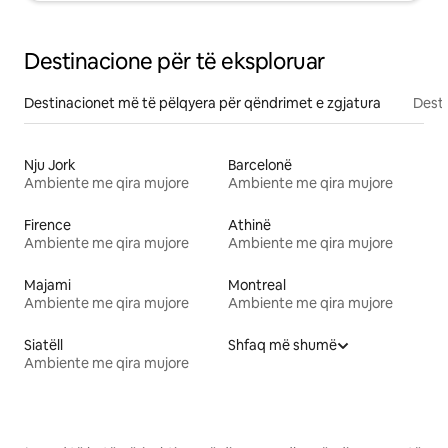
Destinacione për të eksploruar
Destinacionet më të pëlqyera për qëndrimet e zgjatura
Desti
Nju Jork
Barcelonë
Ambiente me qira mujore
Ambiente me qira mujore
Firence
Athinë
Ambiente me qira mujore
Ambiente me qira mujore
Majami
Montreal
Ambiente me qira mujore
Ambiente me qira mujore
Siatëll
Shfaq më shumë
Ambiente me qira mujore