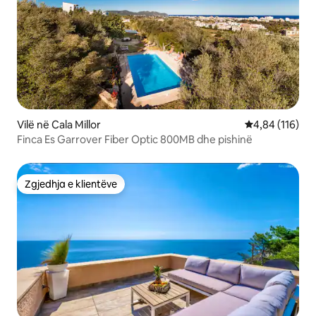
Vilë në Cala Millor
Vlerësimi mesa
4,84 (116)
Finca Es Garrover Fiber Optic 800MB dhe pishinë
Zgjedhja e klientëve
Zgjedhja e klientëve