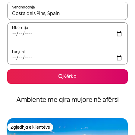
Vendndodhja
Kur rezultatet të jenë të disponueshme, lëviz me butonat e shig
Mbërritja
Largimi
Kërko
Ambiente me qira mujore në afërsi
Zgjedhja e klientëve
Zgjedhja e klientëve