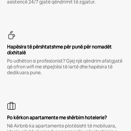
asistencë 24/7 gjatë qëndrimit të zgjatur.
Hapësira të përshtatshme për punë për nomadët
dixhitalë
Po udhëton si profesionist? Gjej një qëndrim afatgjatë
që ofron wifi me shpejtësi të lartë dhe hapësira të
dedikuara pune.
Po kërkon apartamente me shërbim hotelerie?
Në Airbnb ka apartamente plotësisht të mobiluara,