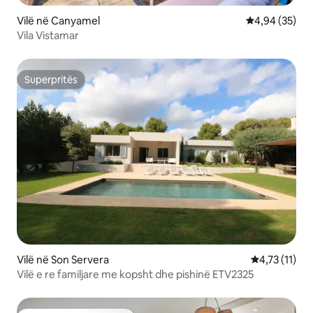
Vilë në Canyamel
Vlerësimi mes
4,94 (35)
Vila Vistamar
Superpritës
Superpritës
Vilë në Son Servera
Vlerësimi mes
4,73 (11)
Vilë e re familjare me kopsht dhe pishinë ETV2325