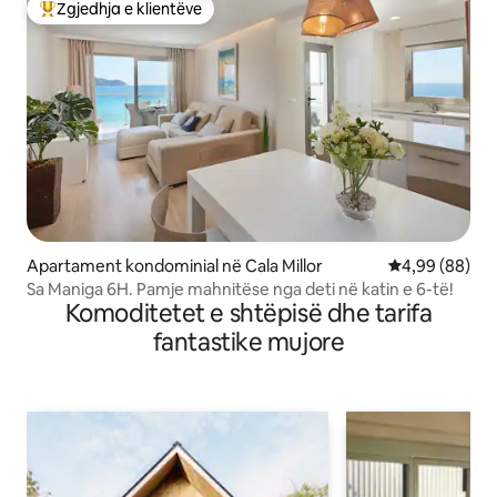
Zgjedhja e klientëve
Më të mirat e zgjedhjeve të klientëve
Apartament kondominial në Cala Millor
Vlerësimi mes
4,99 (88)
Sa Maniga 6H. Pamje mahnitëse nga deti në katin e 6-të!
Komoditetet e shtëpisë dhe tarifa
fantastike mujore