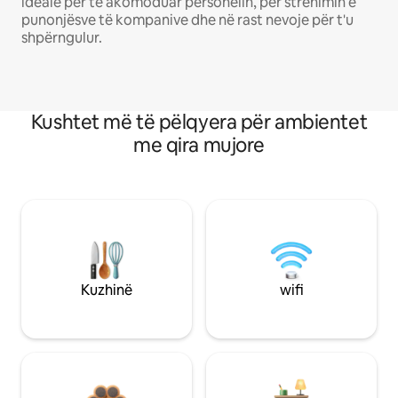
ideale për të akomoduar personelin, për strehimin e
punonjësve të kompanive dhe në rast nevoje për t'u
shpërngulur.
Kushtet më të pëlqyera për ambientet
me qira mujore
Kuzhinë
wifi