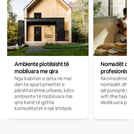
Ambiente plotësisht të
Nomadët dixh
mobiluara me qira
profesionistët
Nga kabinat e qeta në mal
Akomodime të 
deri te apartamentet e
nomadët dhe pr
përshtatshme urbane, këto
që punojnë në 
ambiente të mobiluara me
wifi dhe hapësi
qira kanë të gjitha
dedikuara pune
komoditetet e një shtëpie.