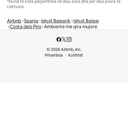
*Mund të ketë përjashtime në disa zona dhe për disa prona të
caktuara.
Airbnb
Spanja
Ishujt Balearik
Ishujt Balear
Costa dels Pins
Ambiente me qira mujore
© 2026 Airbnb, Inc.
Privatësia
Kushtet