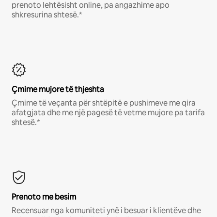
prenoto lehtësisht online, pa angazhime apo
shkresurina shtesë.*
Çmime mujore të thjeshta
Çmime të veçanta për shtëpitë e pushimeve me qira
afatgjata dhe me një pagesë të vetme mujore pa tarifa
shtesë.*
Prenoto me besim
Recensuar nga komuniteti ynë i besuar i klientëve dhe