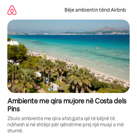
Kalo
te
Bëje ambientin tënd Airbnb
përmbajtja
Ambiente me qira mujore në Costa dels
Pins
Zbulo ambiente me qira afatgjata që të bëjnë të
ndihesh si në shtëpi për qëndrime prej një muaji a më
shumë.