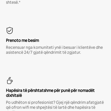
shtesë.*
Prenoto me besim
Recensuar nga komuniteti ynë i besuar i klientëve dhe
asistencë 24/7 gjatë qëndrimit të zgjatur.
Hapësira të përshtatshme për punë për nomadët
dixhitalë
Po udhëton si profesionist? Gjej një qëndrim afatgjatë
që ofron wifi me shpejtësi të lartë dhe hapësira të