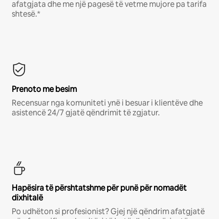
afatgjata dhe me një pagesë të vetme mujore pa tarifa
shtesë.*
Prenoto me besim
Recensuar nga komuniteti ynë i besuar i klientëve dhe
asistencë 24/7 gjatë qëndrimit të zgjatur.
Hapësira të përshtatshme për punë për nomadët
dixhitalë
Po udhëton si profesionist? Gjej një qëndrim afatgjatë