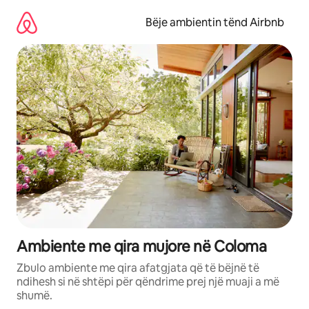
Kalo
te
Bëje ambientin tënd Airbnb
përmbajtja
Ambiente me qira mujore në Coloma
Zbulo ambiente me qira afatgjata që të bëjnë të
ndihesh si në shtëpi për qëndrime prej një muaji a më
shumë.