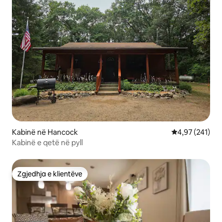
Kabinë në Hancock
Vlerësimi mesa
4,97 (241)
Kabinë e qetë në pyll
Zgjedhja e klientëve
Zgjedhja e klientëve