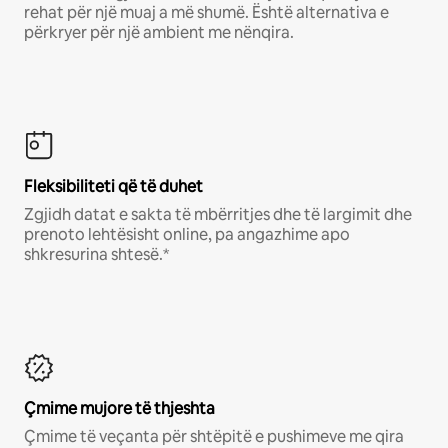
rehat për një muaj a më shumë. Është alternativa e
përkryer për një ambient me nënqira.
Fleksibiliteti që të duhet
Zgjidh datat e sakta të mbërritjes dhe të largimit dhe
prenoto lehtësisht online, pa angazhime apo
shkresurina shtesë.*
Çmime mujore të thjeshta
Çmime të veçanta për shtëpitë e pushimeve me qira