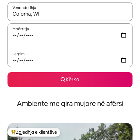
Vendndodhja
Kur rezultatet të jenë të disponueshme, lëviz me butonat e shig
Mbërritja
Largimi
Kërko
Ambiente me qira mujore në afërsi
Zgjedhja e klientëve
Më të mirat e zgjedhjeve të klientëve