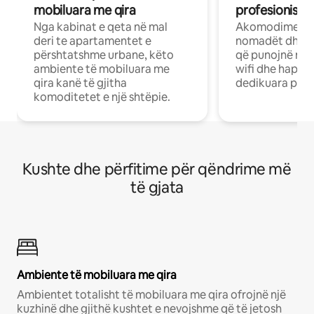
mobiluara me qira
profesionistët
Nga kabinat e qeta në mal
Akomodime të 
deri te apartamentet e
nomadët dhe pr
përshtatshme urbane, këto
që punojnë në 
ambiente të mobiluara me
wifi dhe hapësi
qira kanë të gjitha
dedikuara pune
komoditetet e një shtëpie.
Kushte dhe përfitime për qëndrime më
të gjata
Ambiente të mobiluara me qira
Ambientet totalisht të mobiluara me qira ofrojnë një
kuzhinë dhe gjithë kushtet e nevojshme që të jetosh