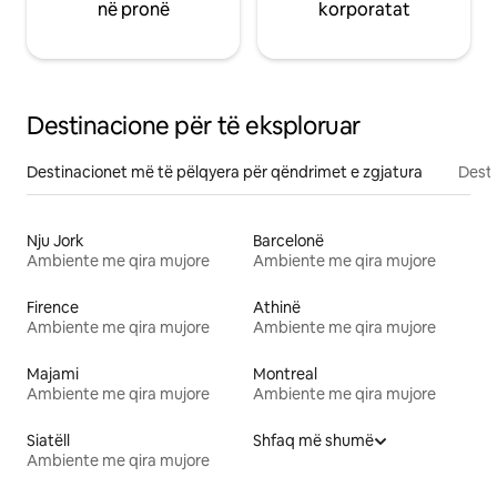
në pronë
korporatat
Destinacione për të eksploruar
Destinacionet më të pëlqyera për qëndrimet e zgjatura
Desti
Nju Jork
Barcelonë
Ambiente me qira mujore
Ambiente me qira mujore
Firence
Athinë
Ambiente me qira mujore
Ambiente me qira mujore
Majami
Montreal
Ambiente me qira mujore
Ambiente me qira mujore
Siatëll
Shfaq më shumë
Ambiente me qira mujore