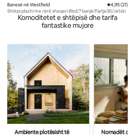
Banesë në Westfield
Vlerësimi mes
4,95 (21)
Shtëpi plazhi me rërë sheqeri 8bd/7 banjë/Fjetje30/Jetski
Komoditetet e shtëpisë dhe tarifa
fantastike mujore
Ambiente plotësisht të
Nomadët dixh