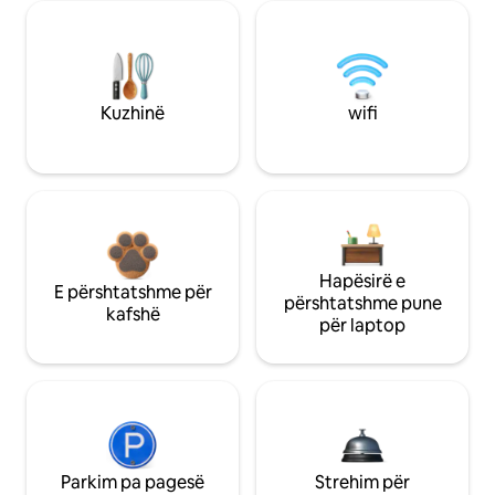
Kuzhinë
wifi
Hapësirë e
E përshtatshme për
përshtatshme pune
kafshë
për laptop
Parkim pa pagesë
Strehim për