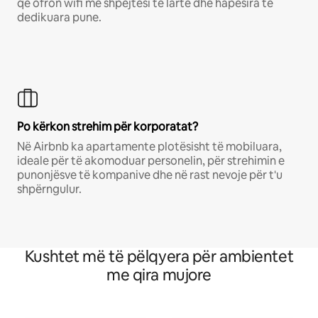
që ofron wifi me shpejtësi të lartë dhe hapësira të
dedikuara pune.
Po kërkon strehim për korporatat?
Në Airbnb ka apartamente plotësisht të mobiluara,
ideale për të akomoduar personelin, për strehimin e
punonjësve të kompanive dhe në rast nevoje për t'u
shpërngulur.
Kushtet më të pëlqyera për ambientet
me qira mujore