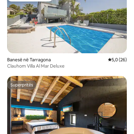
Banesë në Tarragona
Vlerësimi me
5,0 (26)
Clauhom Villa Al Mar Deluxe
Superpritës
Superpritës