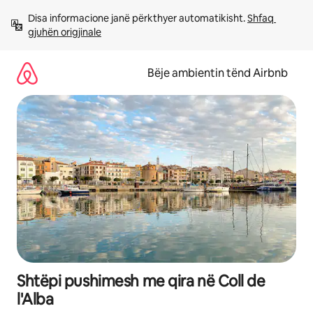
Kalo
Disa informacione janë përkthyer automatikisht. 
Shfaq 
te
gjuhën origjinale
përmbajtja
Bëje ambientin tënd Airbnb
Shtëpi pushimesh me qira në Coll de
l'Alba