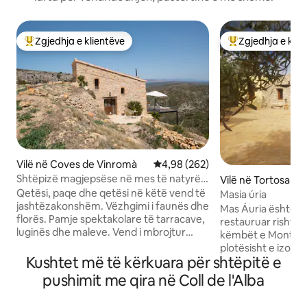
Zgjedhja e klientëve
Zgjedhja e klie
Më të mirat e zgjedhjeve të klientëve
Më të mirat e zgj
Vilë në Coves de Vinromà
Vlerësimi mesatar 4,98 nga 5, 2
4,98 (262)
Shtëpizë magjepsëse në mes të natyrës
Vilë në Tortosa
Pura Vida
Qetësi, paqe dhe qetësi në këtë vend të
Masia úria
jashtëzakonshëm. Vëzhgimi i faunës dhe
Mas Áuria është n
florës. Pamje spektakolare të tarracave,
restauruar rishtaz
luginës dhe maleve. Vend i mbrojtur
këmbët e Montasp
Natura 2000... Merr frymë! Një pishinë e
plotësisht e izol
vogël ndodhet 400 metra larg shtëpisë
Kushtet më të kërkuara për shtëpitë e
shkëlqyera të masi
sate dhe është e përbashkët. Një
Ebre Delta. Është nj
pushimit me qira në Coll de l'Alba
qëndrim i paharrueshëm në një
çlodhur dhe për të 
akomodim unik dhe krejtësisht të
gjata të perëndimit