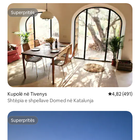
Superpritës
Superpritës
Kupolë në Tivenys
Vlerësimi mesa
4,82 (491)
Shtëpia e shpellave Domed në Katalunja
Superpritës
Superpritës