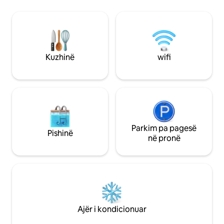
pavarur! Marrja nga aeroporti i Valencias
madhe të pemëve sh
ose Castellón (na kontakto) Të gjitha
Mas de Àuria ësht
dyqanet 4 km larg! E papërshtatshme
me dekor të hollë 
për personat me lëvizshmëri të kufizuar
dizajnuara për t 'u
dhe fëmijët. Pranohen 1 qen ose dy të
u çlodhur nga dit
vegjël
pishinë private.
Kuzhinë
wifi
Parkim pa pagesë
Pishinë
në pronë
Ajër i kondicionuar