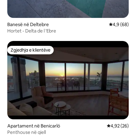
Banesë në Deltebre
Vlerësimi me
4,9 (68)
Hortet - Delta de l 'Ebre
Zgjedhja e klientëve
Zgjedhja e klientëve
Apartament në Benicarló
Vlerësimi mes
4,92 (26)
Penthouse në qiell