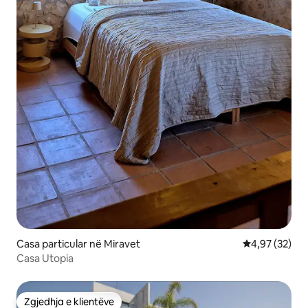
Casa particular në Miravet
Vlerësimi mes
4,97 (32)
Casa Utopia
Zgjedhja e klientëve
Zgjedhja e klientëve