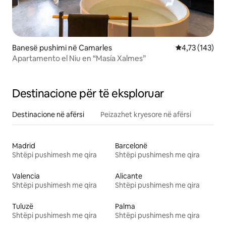
Banesë pushimi në Camarles
Vlerësimi mesa
4,73 (143)
Apartamento el Niu en “Masía Xalmes”
Destinacione për të eksploruar
Destinacione në afërsi
Peizazhet kryesore në afërsi
Madrid
Barcelonë
Shtëpi pushimesh me qira
Shtëpi pushimesh me qira
Valencia
Alicante
Shtëpi pushimesh me qira
Shtëpi pushimesh me qira
Tuluzë
Palma
Shtëpi pushimesh me qira
Shtëpi pushimesh me qira