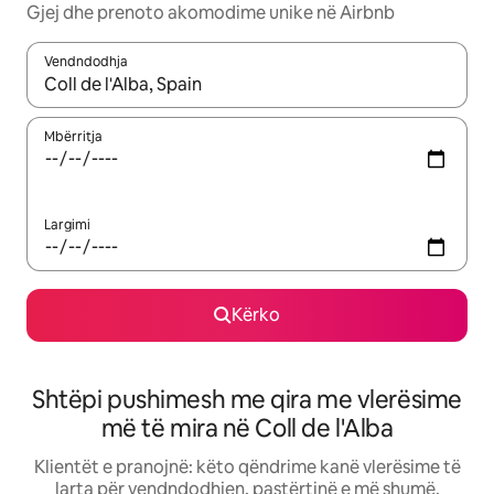
Gjej dhe prenoto akomodime unike në Airbnb
Vendndodhja
Kur rezultatet të jenë të disponueshme, lëviz me butonat e shig
Mbërritja
Largimi
Kërko
Shtëpi pushimesh me qira me vlerësime
më të mira në Coll de l'Alba
Klientët e pranojnë: këto qëndrime kanë vlerësime të
larta për vendndodhjen, pastërtinë e më shumë.