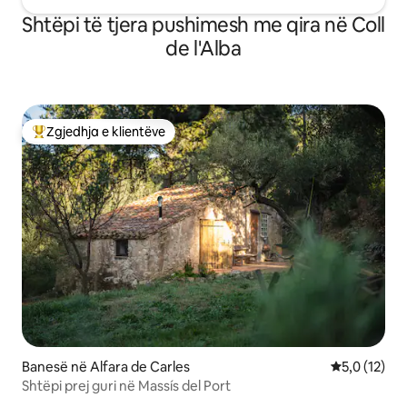
Shtëpi të tjera pushimesh me qira në Coll
de l'Alba
Zgjedhja e klientëve
Më të mirat e zgjedhjeve të klientëve
Banesë në Alfara de Carles
Vlerësimi me
5,0 (12)
Shtëpi prej guri në Massís del Port