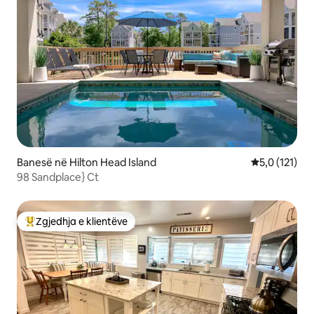
Banesë në Hilton Head Island
Vlerësimi mes
5,0 (121)
98 Sandplace} Ct
Zgjedhja e klientëve
Më të mirat e zgjedhjeve të klientëve