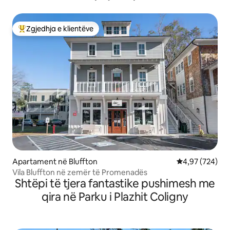
Zgjedhja e klientëve
Më të mirat e zgjedhjeve të klientëve
Apartament në Bluffton
Vlerësimi mesa
4,97 (724)
Vila Bluffton në zemër të Promenadës
Shtëpi të tjera fantastike pushimesh me
qira në Parku i Plazhit Coligny