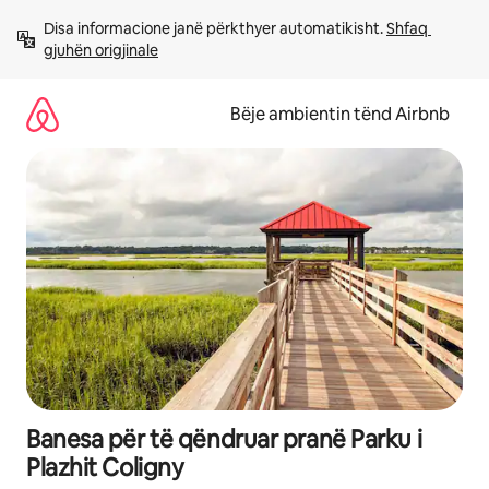
Kalo
Disa informacione janë përkthyer automatikisht. 
Shfaq 
te
gjuhën origjinale
përmbajtja
Bëje ambientin tënd Airbnb
Banesa për të qëndruar pranë Parku i
Plazhit Coligny