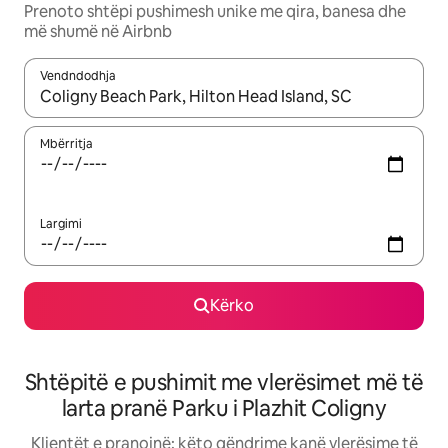
Prenoto shtëpi pushimesh unike me qira, banesa dhe
më shumë në Airbnb
Vendndodhja
Kur rezultatet të jenë të disponueshme, lëviz me butonat e shig
Mbërritja
Largimi
Kërko
Shtëpitë e pushimit me vlerësimet më të
larta pranë Parku i Plazhit Coligny
Klientët e pranojnë: këto qëndrime kanë vlerësime të