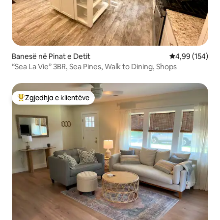
Banesë në Pinat e Detit
Vlerësimi mesa
4,99 (154)
“Sea La Vie” 3BR, Sea Pines, Walk to Dining, Shops
Zgjedhja e klientëve
Më të mirat e zgjedhjeve të klientëve