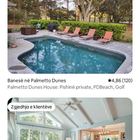
Banesë në Palmetto Dunes
Vlerësimi mesa
4,86 (120)
Palmetto Dunes House: Pishinë private, PDBeach, Golf
Zgjedhja e klientëve
Zgjedhja e klientëve