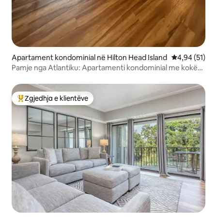
Apartament kondominial në Hilton Head Island
Vlerësimi mes
4,94 (51)
Pamje nga Atlantiku: Apartamenti kondominial me kokë
në Premier Hilton
Zgjedhja e klientëve
Më të mirat e zgjedhjeve të klientëve