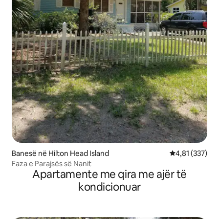
Banesë në Hilton Head Island
Vlerësimi mesa
4,81 (337)
Faza e Parajsës së Nanit
Apartamente me qira me ajër të
kondicionuar