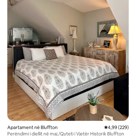
Apartament në Bluffton
Vlerësimi mesa
4,99 (229)
Perëndimi i diellit në maj /Qyteti i Vjetër Historik Bluffton