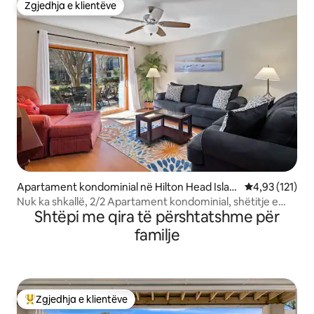
Zgjedhja e klientëve
Zgjedhja e klientëve
Apartament kondominial në Hilton Head Islan
Vlerësimi mesa
4,93 (121)
d
Nuk ka shkallë, 2/2 Apartament kondominial, shëtitje e
Shtëpi me qira të përshtatshme për
lehtë deri në plazh dhe Coligny
familje
Zgjedhja e klientëve
Më të mirat e zgjedhjeve të klientëve