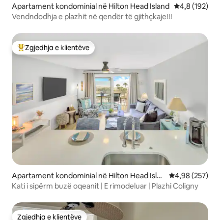
Apartament kondominial në Hilton Head Island
Vlerësimi mes
4,8 (192)
Vendndodhja e plazhit në qendër të gjithçkaje!!!
Zgjedhja e klientëve
Më të mirat e zgjedhjeve të klientëve
Apartament kondominial në Hilton Head Islan
Vlerësimi mesa
4,98 (257)
d
Kati i sipërm buzë oqeanit | E rimodeluar | Plazhi Coligny
Zgjedhja e klientëve