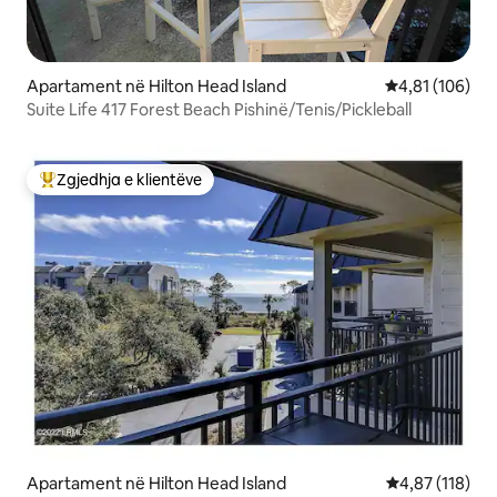
Apartament në Hilton Head Island
Vlerësimi mesa
4,81 (106)
Suite Life 417 Forest Beach Pishinë/Tenis/Pickleball
Zgjedhja e klientëve
Më të mirat e zgjedhjeve të klientëve
Apartament në Hilton Head Island
Vlerësimi mesa
4,87 (118)