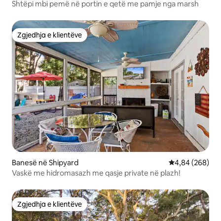
Shtëpi mbi pemë në portin e qetë me pamje nga marsh
Zgjedhja e klientëve
Zgjedhja e klientëve
Banesë në Shipyard
Vlerësimi mesat
4,84 (268)
Vaskë me hidromasazh me qasje private në plazh!
Zgjedhja e klientëve
Zgjedhja e klientëve