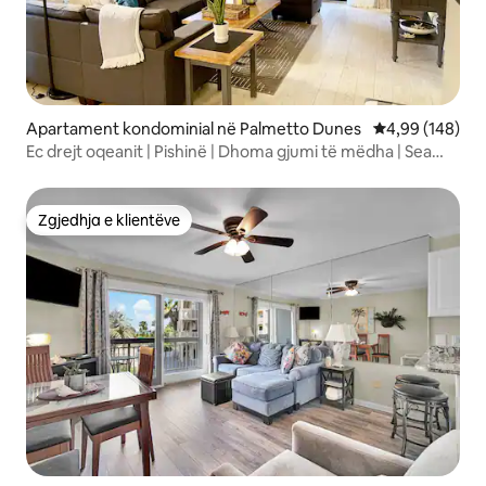
Apartament kondominial në Palmetto Dunes
Vlerësimi mesa
4,99 (148)
Ec drejt oqeanit | Pishinë | Dhoma gjumi të mëdha | Sea
'Esta
Zgjedhja e klientëve
Zgjedhja e klientëve