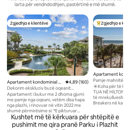
larta për vendndodhjen, pastërtinë e më shumë.
Zgjedhja e klientëve
Zgjedhja e klie
Zgjedhja e klientëve
Më të mirat e zgj
Apartament kondo
Hilton Head Island
Pamje mahnitëse 
Apartament kondominial n
Vlerësimi mesatar 4,89 nga 5, 1
4,89 (160)
dhe Coligny| KATI 
☀️Koha për të R
ë Hilton Head Island
Dekorim ekskluziv buzë oqeanit
TUA NË HILTON H
Dekorim me hapësirë të bollshme
Apartament i bukur me 2 dhoma gjumi
të mrekullueshme 
me pamje nga oqeani, vetëm disa hapa
Breakers në katin e
nga plazhi, i rinovuar në vitin 2022 me
diellit të lë pa fjal
shumë përmirësime si: *E pikturuar
delfinët nga ballkon
Kushtet më të kërkuara për shtëpitë e
rishtas me dysheme krejtësisht të reja
vetëm pak hapa për
*Televizor i ri Samsung Smart QLED 55
pushimit me qira pranë Parku i Plazhit
restorante dhe dy
inç në dhomën e ndenjjes *Televizor i ri