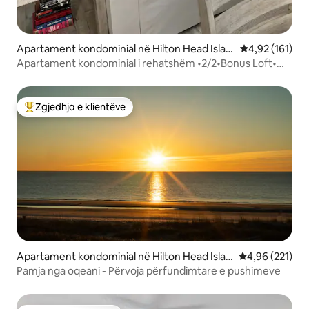
Apartament kondominial në Hilton Head Islan
Vlerësimi mesa
4,92 (161)
d
Apartament kondominial i rehatshëm •2/2•Bonus Loft•
shëtitje e shkurtër për në plazh•Pishinë
Zgjedhja e klientëve
Më të mirat e zgjedhjeve të klientëve
Apartament kondominial në Hilton Head Islan
Vlerësimi mesa
4,96 (221)
d
Pamja nga oqeani - Përvoja përfundimtare e pushimeve