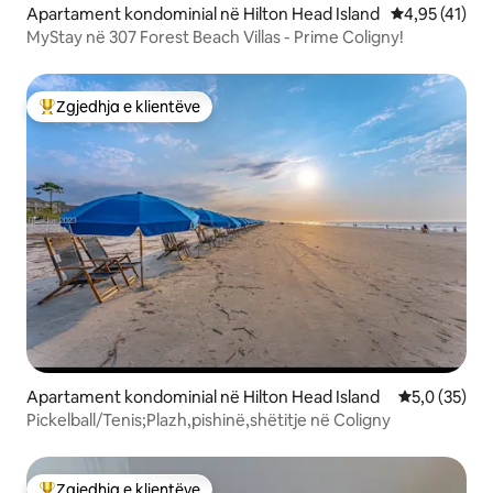
Apartament kondominial në Hilton Head Island
Vlerësimi mes
4,95 (41)
MyStay në 307 Forest Beach Villas - Prime Coligny!
Zgjedhja e klientëve
Më të mirat e zgjedhjeve të klientëve
Apartament kondominial në Hilton Head Island
Vlerësimi me
5,0 (35)
Pickelball/Tenis;Plazh,pishinë,shëtitje në Coligny
Zgjedhja e klientëve