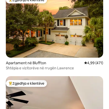
Zgjedhja e klientëve
Më të mirat e zgjedhjeve të klientëve
Apartament në Bluffton
Vlerësimi mesa
4,99 (471)
Shtëpia e vizitorëve në rrugën Lawrence
Zgjedhja e klientëve
Më të mirat e zgjedhjeve të klientëve