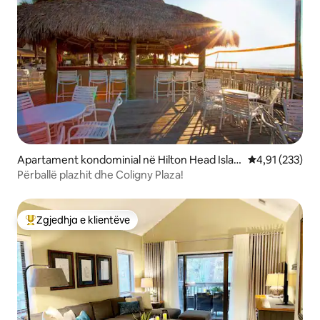
Apartament kondominial në Hilton Head Islan
Vlerësimi mesa
4,91 (233)
d
Përballë plazhit dhe Coligny Plaza!
Zgjedhja e klientëve
Më të mirat e zgjedhjeve të klientëve