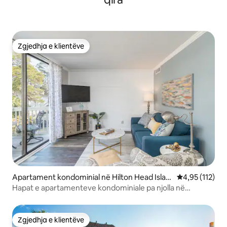
Zgjedhja e klientëve
Zgjedhja e klientëve
Apartament kondominial në Hilton Head Islan
Vlerësimi mesa
4,95 (112)
d
Hapat e apartamenteve kondominiale pa njolla në
Seascape drejt plazhit!
Zgjedhja e klientëve
Zgjedhja e klientëve