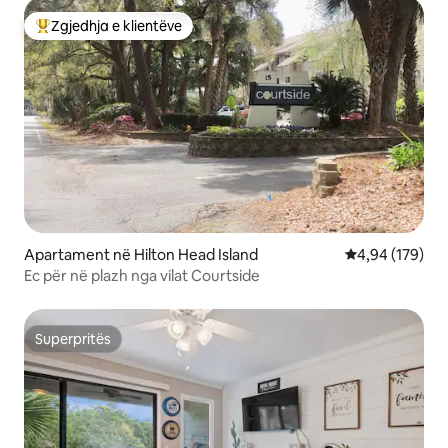
Zgjedhja e klientëve
Më të mirat e zgjedhjeve të klientëve
Apartament në Hilton Head Island
Vlerësimi mesa
4,94 (179)
Ec për në plazh nga vilat Courtside
Superpritës
Superpritës