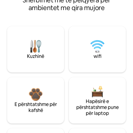
Shërbimet më të pëlqyera për
ambientet me qira mujore
Kuzhinë
wifi
Hapësirë e
E përshtatshme për
përshtatshme pune
kafshë
për laptop