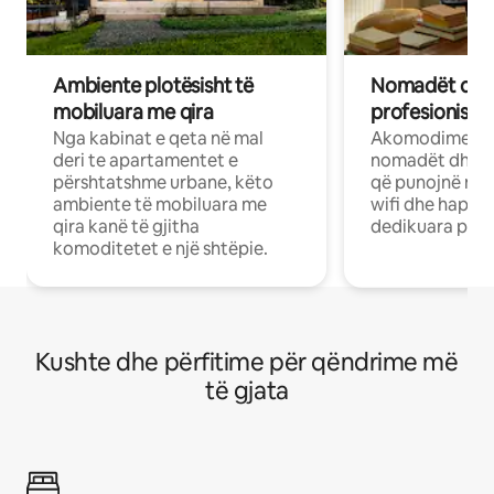
Ambiente plotësisht të
Nomadët dixh
mobiluara me qira
profesionistët
Nga kabinat e qeta në mal
Akomodime të 
deri te apartamentet e
nomadët dhe pr
përshtatshme urbane, këto
që punojnë në 
ambiente të mobiluara me
wifi dhe hapësi
qira kanë të gjitha
dedikuara pune
komoditetet e një shtëpie.
Kushte dhe përfitime për qëndrime më
të gjata