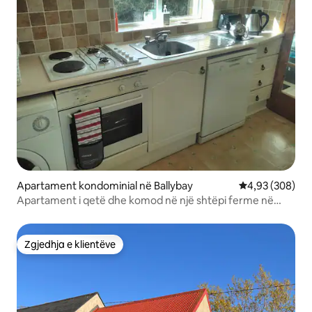
Apartament kondominial në Ballybay
Vlerësimi mesa
4,93 (308)
Apartament i qetë dhe komod në një shtëpi ferme në
mjedis rural
Zgjedhja e klientëve
Zgjedhja e klientëve