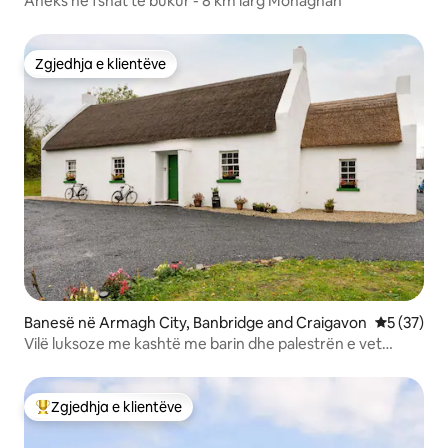
Aneks në fshat të bukur - 8 km larg Monaghan
Zgjedhja e klientëve
Zgjedhja e klientëve
Banesë në Armagh City, Banbridge and Craigavon
Vlerësimi 
5 (37)
Vilë luksoze me kashtë me barin dhe palestrën e vet
irlandeze
Zgjedhja e klientëve
Më të mirat e zgjedhjeve të klientëve