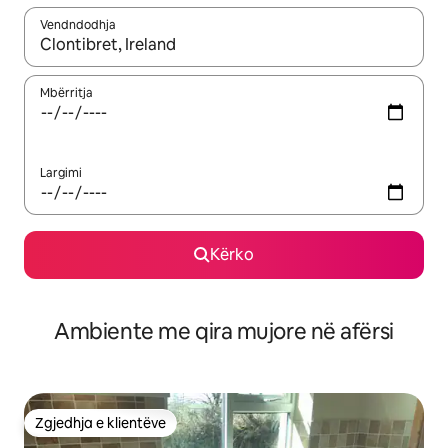
Vendndodhja
Kur rezultatet të jenë të disponueshme, lëviz me butonat e shig
Mbërritja
Largimi
Kërko
Ambiente me qira mujore në afërsi
Zgjedhja e klientëve
Zgjedhja e klientëve