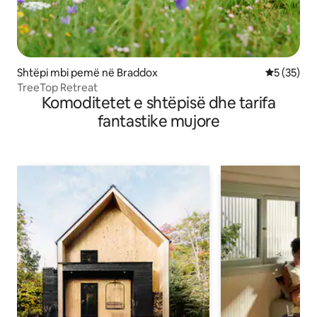
Shtëpi mbi pemë në Braddox
Vlerësimi 
5 (35)
TreeTop Retreat
Komoditetet e shtëpisë dhe tarifa
fantastike mujore