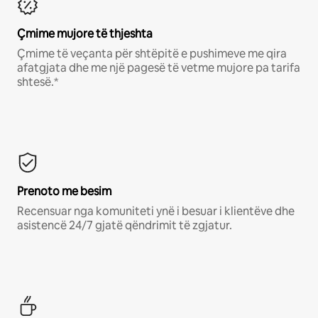
Çmime mujore të thjeshta
Çmime të veçanta për shtëpitë e pushimeve me qira
afatgjata dhe me një pagesë të vetme mujore pa tarifa
shtesë.*
Prenoto me besim
Recensuar nga komuniteti ynë i besuar i klientëve dhe
asistencë 24/7 gjatë qëndrimit të zgjatur.