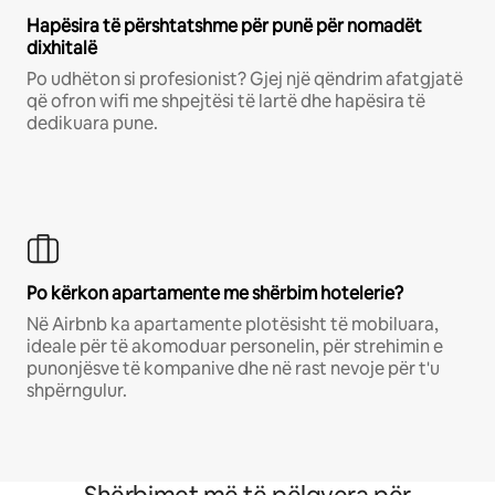
Hapësira të përshtatshme për punë për nomadët
dixhitalë
Po udhëton si profesionist? Gjej një qëndrim afatgjatë
që ofron wifi me shpejtësi të lartë dhe hapësira të
dedikuara pune.
Po kërkon apartamente me shërbim hotelerie?
Në Airbnb ka apartamente plotësisht të mobiluara,
ideale për të akomoduar personelin, për strehimin e
punonjësve të kompanive dhe në rast nevoje për t'u
shpërngulur.