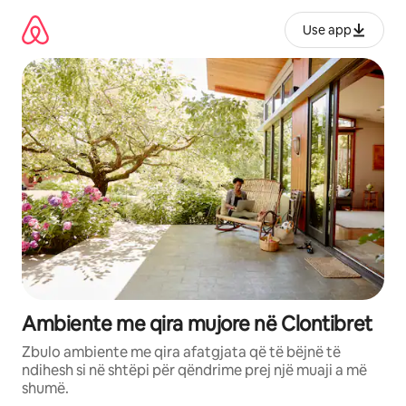
Kalo
te
Use app
përmbajtja
Ambiente me qira mujore në Clontibret
Zbulo ambiente me qira afatgjata që të bëjnë të
ndihesh si në shtëpi për qëndrime prej një muaji a më
shumë.