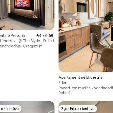
 nga 5, 69 vlerësime
t në Pretoria
Vlerësimi mesatar 4,83 nga 5, 69 vlerësime
4,83 (69)
i ëndrrave @ The Blyde - Suita 1
endndodhja
·
Çregjistrim
Apartament në Ekuestria
Eden
Raporti çmim/cilësi
·
Vendndodh
Rehatia
 e klientëve
Zgjedhja e klientëve
 e klientëve
Zgjedhja e klientëve