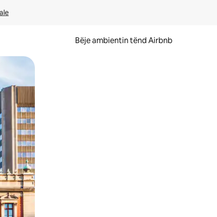
ale
Bëje ambientin tënd Airbnb
ëvizur ekranin.