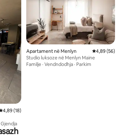
Apartament në Menlyn
Vlerësimi mesatar 4,8
4,89 (56)
Studio luksoze në Menlyn Maine
Familje
·
Vendndodhja
·
Parkim
Vlerësimi mesatar 4,89 nga 5, 18 vlerësime
4,89 (18)
·
Gjendja
asazh