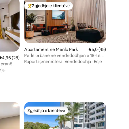
Zgjedhja e klientëve
entëve
Më të mirat e zgjedhjeve të klientëve
Apartament në Menlo Park
Vlerësimi mesatar 5,
5,0 (45)
Perlë urbane në vendndodhjen e 18-të
Vlerësimi mesatar 4,96 nga 5, 28 vlerësime
4,96 (28)
kryesore
Raporti çmim/cilësi
·
Vendndodhja
·
Ecje
e pranë
ja
·
Zgjedhja e klientëve
Zgjedhja e klientëve