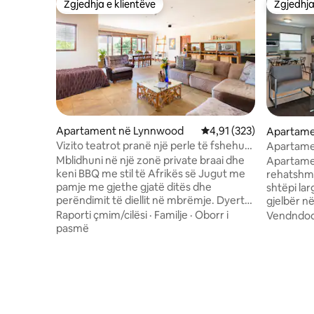
Zgjedhja e klientëve
Zgjedhja
Zgjedhja e klientëve
Zgjedhja
Apartament në Lynnwood
Vlerësimi mesatar 4,91 
4,91 (323)
Apartame
e
Vizito teatrot pranë një perle të fshehur
Apartame
në një zonë të qetë
mëngjesi
Mblidhuni në një zonë private braai dhe
Apartame
keni BBQ me stil të Afrikës së Jugut me
rehatshm
pamje me gjethe gjatë ditës dhe
shtëpi lar
perëndimit të diellit në mbrëmje. Dyert
gjelbër në Jo
rrëshqitëse me glazurë të çojnë në një
dhoma gju
Raporti çmim/cilësi
·
Familje
·
Oborr i
Vendndod
ambient të brendshëm të bollshëm e të
plotësish
pasmë
hapur, me dysheme me pllaka guri të
kryesore 
bukura dhe dollapë natyralë kuzhine.
banjë bre
Plotësisht i ngarkuar me bateri diellore
dushin dhe vaskë
dhe rezervë. Nuk ka kohë të ndërprerjes
gjumit ka
së elektricitetit. Ky apartament është i
dytë ka një vaskë. 
lidhur me shtëpinë kryesore, por ka
plotësisht