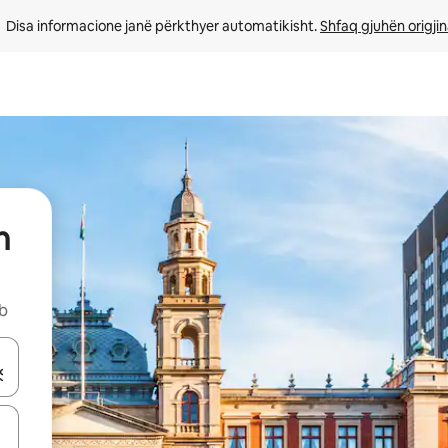
Disa informacione janë përkthyer automatikisht. 
Shfaq gjuhën origjin
h
nb
butonat e shigjetave lart e poshtë ose eksploro duke prekur ose duke l