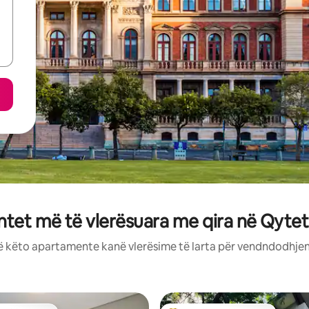
et më të vlerësuara me qira në Qytet
ë këto apartamente kanë vlerësime të larta për vendndodhjen,