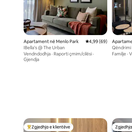
Apartament në Menlo Park
Vlerësimi mesatar 4,99
4,99 (69)
Apartamen
IBella's @ The Urban
Qëndrimi 
Vendndodhja
·
Raporti çmim/cilësi
·
Familje
·
V
Gjendja
Zgjedhja e klientëve
Zgjedhja
Më të mirat e zgjedhjeve të klientëve
Zgjedhja