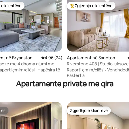
 e klientëve
Zgjedhja e klientëve
 e klientëve
Më të mirat e zgjedhjeve të kli
nt në Bryanston
Vlerësimi mesatar 4,96 nga 5, 24 vlerësime
4,96 (24)
Apartament në Sandton
uksoze me 4 dhoma gjumi me
Riverstone 408 | Studio luksoz
9 nga 5, 9 vlerësime
Montecasino
aporti çmim/cilësi
·
Hapësira të
Raporti çmim/cilësi
·
Vendndodh
Pastërtia
Apartamente private me qira
tës
Zgjedhja e klientëve
tës
Zgjedhja e klientëve