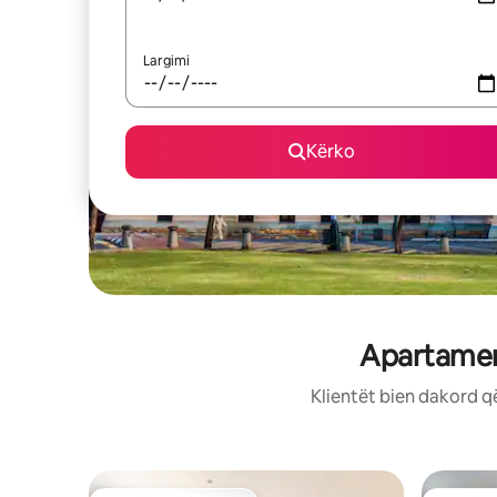
Largimi
Kërko
Apartament
Klientët bien dakord q