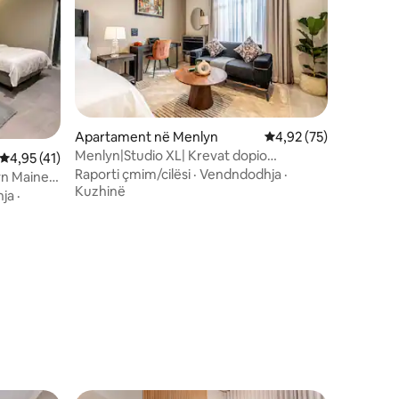
Apartament në Menlyn
Vlerësimi mesatar 4,9
4,92 (75)
Menlyn|Studio XL| Krevat dopio
Vlerësimi mesatar 4,95 nga 5, 41 vlerësime
4,95 (41)
"king"|Pishinë|Restorant në tarracë
Raporti çmim/cilësi
·
Vendndodhja
·
n Maine |
Kuzhinë
ja
·