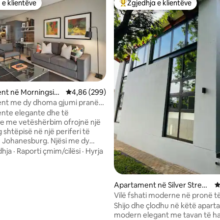
 e klientëve
Zgjedhja e klientëve
 e klientëve
Më të mirat e zgjedhjeve të kli
nga 5, 323 vlerësime
nt në Morningsid
Vlerësimi mesatar 4,86 nga 5, 299 vlerësime
4,86 (299)
nt me dy dhoma gjumi pranë
t
nte elegante dhe të
e me vetëshërbim ofrojnë një
g shtëpisë në një periferi të
hanesburg. Njësi me dy
mi prej 71 m², të mobiluara
hja
·
Raporti çmim/cilësi
·
Hyrja
t, kanë një dhomë gjumi
me krevat dopio "queen" dhe
nda dhomës, duke përfshirë
Apartament në Silver Strea
V
n. Dhoma e dytë e
m Estate
Vilë fshati moderne në pronë t
 një krevat dopio dhe banja e
Shijo dhe çlodhu në këtë apar
Kuzhinë e pajisur
modern elegant me tavan të h
 me pajisje moderne, një sallë