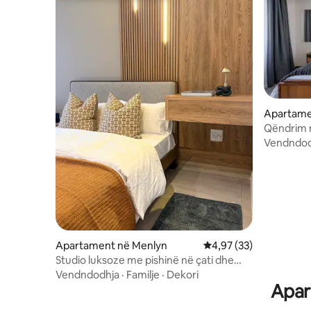
Apartame
Qëndrim n
Vendndod
Apartament në Menlyn
Vlerësimi mesatar 4,97
4,97 (33)
Studio luksoze me pishinë në çati dhe
restorant në vend
Vendndodhja
·
Familje
·
Dekori
Apar