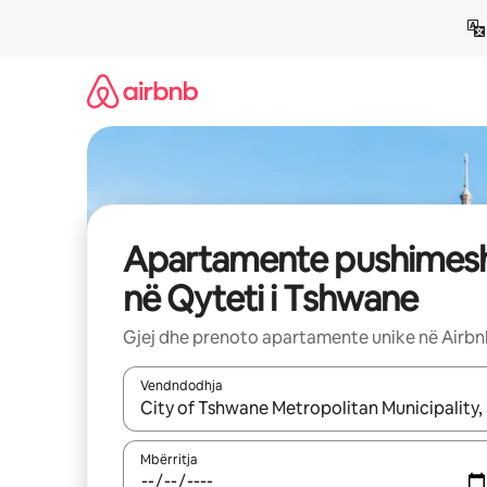
Kalo
te
përmbajtja
Apartamente pushimes
në Qyteti i Tshwane
Gjej dhe prenoto apartamente unike në Airb
Vendndodhja
Kur rezultatet të jenë të disponueshme, lëviz me 
Mbërritja