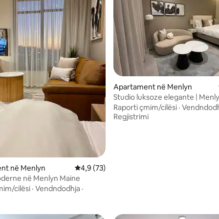
 nga 5, 71 vlerësime
Apartament në Menlyn
Studio luksoze elegante | Menly
Smart Access
Raporti çmim/cilësi
·
Vendndodh
Regjistrimi
nt në Menlyn
Vlerësimi mesatar 4,9 nga 5, 73 vlerësime
4,9 (73)
oderne në Menlyn Maine
mim/cilësi
·
Vendndodhja
·