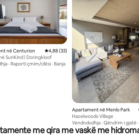
nt në Centurion
Vlerësimi mesatar 4,88 nga 5, 33 vlerësime
4,88 (33)
ë SunKind | Doringkloof
hja
·
Raporti çmim/cilësi
·
Banja
 nga 5, 33 vlerësime
Apartament në Menlo Park
Hazelwoods Village
Vendndodhja
·
Qëndrim i gjatë
tamente me qira me vaskë me hidrom