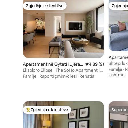
Zgjedhja e klientëve
Zgjedhja
Zgjedhja e klientëve
Zgjedhja
Apartame
Shtëpi l
Apartament në Qyteti i Ujërav
Vlerësimi mesatar 4,8
4,89 (9)
banjo
Familje
·
R
e
Eksploro Ellipse | The SoHo Apartment |
jashtme
Waterfall
Familje
·
Raporti çmim/cilësi
·
Rehatia
Zgjedhja e klientëve
Superpri
Më të mirat e zgjedhjeve të klientëve
Superpri