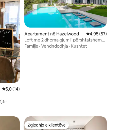
Apartament në Hazelwood
Vlerësimi mesatar 4,9
4,95 (57)
Loft me 2 dhoma gjumi i përshtatshëm
për familje*Menlyn Maine*5 minuta me
Familje
·
Vendndodhja
·
Kushtet
makinë
Vlerësimi mesatar 5,0 nga 5, 14 vlerësime
5,0 (14)
ja
·
Zgjedhja e klientëve
Zgjedhja e klientëve