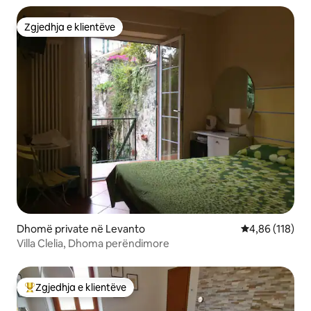
Zgjedhja e klientëve
Zgjedhja e klientëve
Dhomë private në Levanto
Vlerësimi mesa
4,86 (118)
Villa Clelia, Dhoma perëndimore
Zgjedhja e klientëve
Më të mirat e zgjedhjeve të klientëve