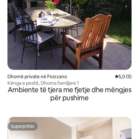
Dhomë private në Fivizzano
Vlerësimi m
5,0 (5)
Kënga e pestë, Dhoma familjare 1
Ambiente të tjera me fjetje dhe mëngjes
për pushime
Superpritës
Superpritës