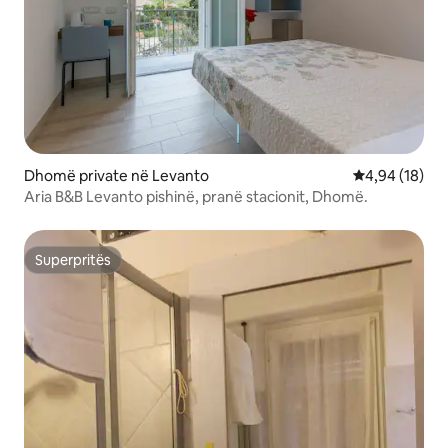
Dhomë private në Levanto
Vlerësimi mes
4,94 (18)
Aria B&B Levanto pishinë, pranë stacionit, Dhomë.
Superpritës
Superpritës