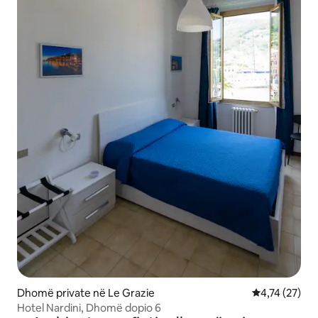
Dhomë private në Le Grazie
Vlerësimi mes
4,74 (27)
Hotel Nardini, Dhomë dopio 6