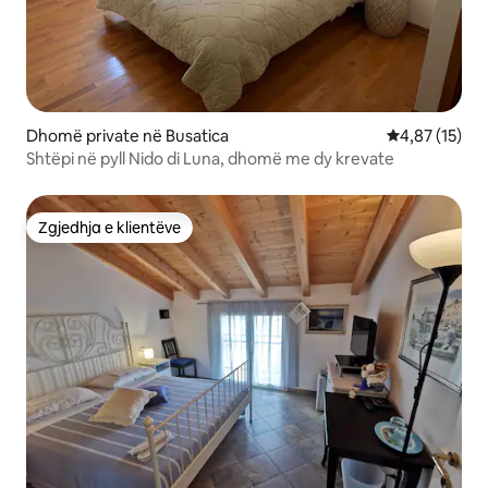
Dhomë private në Busatica
Vlerësimi mes
4,87 (15)
Shtëpi në pyll Nido di Luna, dhomë me dy krevate
Zgjedhja e klientëve
Zgjedhja e klientëve