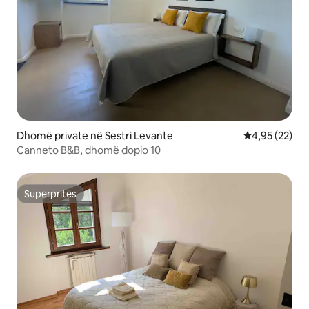
Dhomë private në Sestri Levante
Vlerësimi mes
4,95 (22)
Canneto B&B, dhomë dopio 10
Superpritës
Superpritës