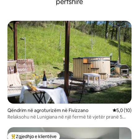
përfshirë
Qëndrim në agroturizëm në Fivizzano
Vlerësimi me
5,0 (10)
Relaksohu në Lunigiana në një fermë të vjetër pranë 5
Terre
Zgjedhja e klientëve