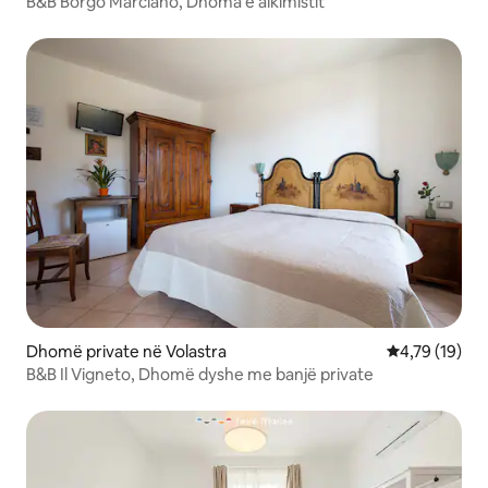
B&B Borgo Marciano, Dhoma e alkimistit
Dhomë private në Volastra
Vlerësimi mes
4,79 (19)
B&B Il Vigneto, Dhomë dyshe me banjë private