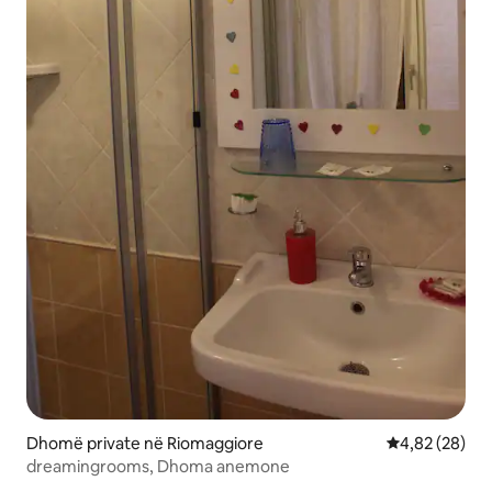
Dhomë private në Riomaggiore
Vlerësimi mes
4,82 (28)
dreamingrooms, Dhoma anemone