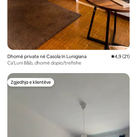
Dhomë private në Casola In Lunigiana
Vlerësimi me
4,9 (21)
Ca'Luni B&b, dhomë dopio/trefishe
Zgjedhja e klientëve
Zgjedhja e klientëve