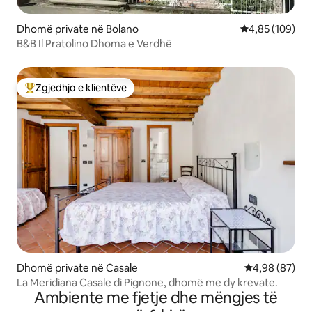
Dhomë private në Bolano
Vlerësimi mesa
4,85 (109)
B&B Il Pratolino Dhoma e Verdhë
Zgjedhja e klientëve
Më të mirat e zgjedhjeve të klientëve
Dhomë private në Casale
Vlerësimi mes
4,98 (87)
La Meridiana Casale di Pignone, dhomë me dy krevate.
Ambiente me fjetje dhe mëngjes të