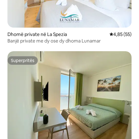
Dhomë private në La Spezia
Vlerësimi mes
4,85 (55)
Banjë private me dy ose dy dhoma Lunamar
Superpritës
Superpritës