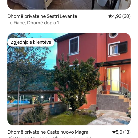
Dhomë private në Sestri Levante
Vlerësimi mes
4,93 (30)
Le Fiabe, Dhomë dopio 1
Zgjedhja e klientëve
Zgjedhja e klientëve
Dhomë private në Castelnuovo Magra
Vlerësimi me
5,0 (13)