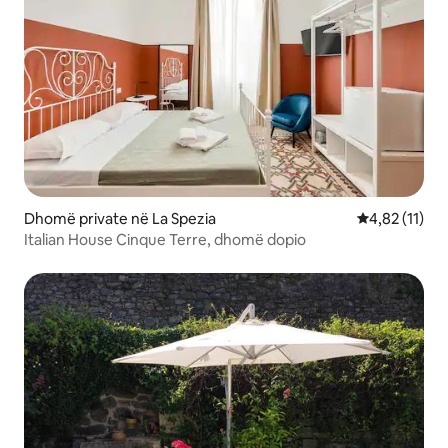
Dhomë private në La Spezia
Vlerësimi mes
4,82 (11)
Italian House Cinque Terre, dhomë dopio