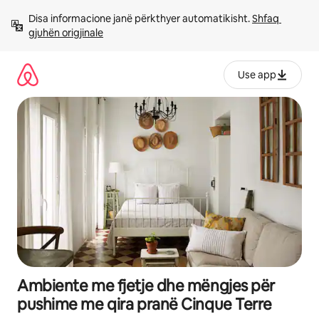
Kalo
Disa informacione janë përkthyer automatikisht. 
Shfaq 
te
gjuhën origjinale
përmbajtja
Use app
Ambiente me fjetje dhe mëngjes për
pushime me qira pranë Cinque Terre