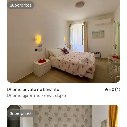
Superpritës
Superpritës
Dhomë private në Levanto
Vlerësimi m
5,0 (4)
Dhomë gjumi me krevat dopio
Superpritës
Superpritës