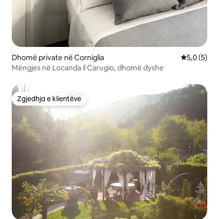
Dhomë private në Corniglia
Vlerësimi m
5,0 (5)
Mëngjes në Locanda il Carugio, dhomë dyshe
Zgjedhja e klientëve
Zgjedhja e klientëve