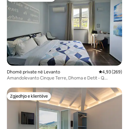
Më të mirat e zgjedhjeve të klientëve
Dhomë private në Levanto
Vlerësimi mesa
4,93 (269)
Amandolevanto Cinque Terre, Dhoma e Detit - Q...
Zgjedhja e klientëve
Zgjedhja e klientëve