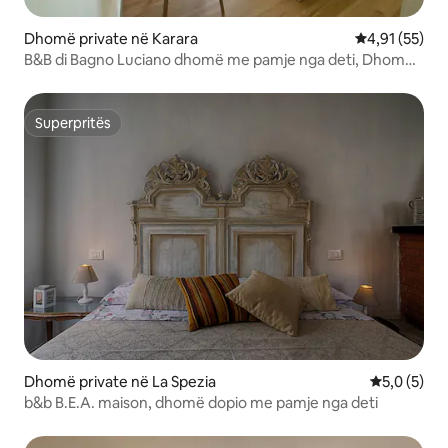
Dhomë private në Karara
Vlerësimi mes
4,91 (55)
B&B di Bagno Luciano dhomë me pamje nga deti, Dhomë
po...
Superpritës
Superpritës
Dhomë private në La Spezia
Vlerësimi m
5,0 (5)
b&b B.E.A. maison, dhomë dopio me pamje nga deti