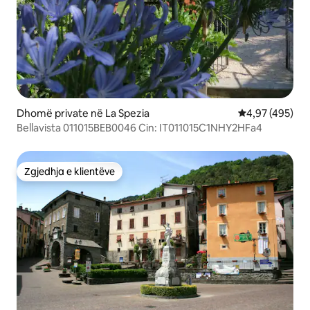
Dhomë private në La Spezia
Vlerësimi mesa
4,97 (495)
Bellavista 011015BEB0046 Cin: IT011015C1NHY2HFa4
Zgjedhja e klientëve
Zgjedhja e klientëve