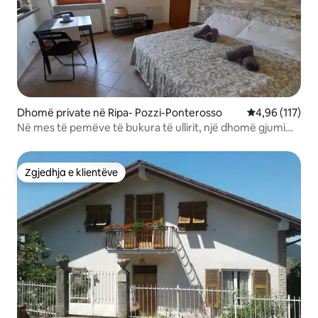
Dhomë private në Ripa- Pozzi-Ponterosso
Vlerësimi mesa
4,96 (117)
Në mes të pemëve të bukura të ullirit, një dhomë gjumi
dopio
Zgjedhja e klientëve
Zgjedhja e klientëve