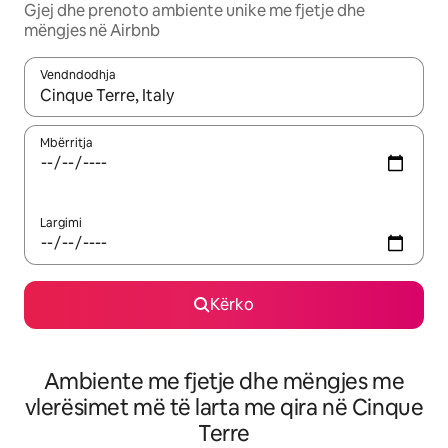
Gjej dhe prenoto ambiente unike me fjetje dhe
mëngjes në Airbnb
Vendndodhja
Kur rezultatet të jenë të disponueshme, lëviz me butonat e shig
Mbërritja
Largimi
Kërko
Ambiente me fjetje dhe mëngjes me
vlerësimet më të larta me qira në Cinque
Terre