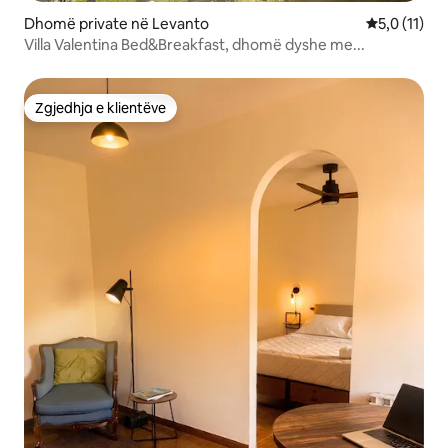
Dhomë private në Levanto
Vlerësimi me
5,0 (11)
Villa Valentina Bed&Breakfast, dhomë dyshe me...
Zgjedhja e klientëve
Zgjedhja e klientëve