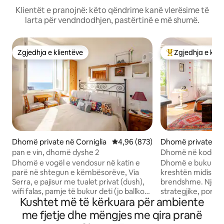
Klientët e pranojnë: këto qëndrime kanë vlerësime të
larta për vendndodhjen, pastërtinë e më shumë.
Zgjedhja e klientëve
Zgjedhja e klie
Zgjedhja e klientëve
Më të mirat e zgj
Dhomë private në Corniglia
Vlerësimi mesatar 4,96 nga 5, 8
4,96 (873)
Dhomë private në 
pan e vin, dhomë dyshe 2
Dhomë në kodër m
Dhomë e vogël e vendosur në katin e
Dhomë e bukur në 
parë në shtegun e këmbësorëve, Via
kreshtën midis Ch
Serra, e pajisur me tualet privat (dush),
brendshme. Një v
wifi falas, pamje të bukur deti (jo ballkon)
strategjike, por 
Kushtet më të kërkuara për ambiente
ideale për një çift. Brenda ka një enë
10 minuta mund të
elektrike për ujë të ngrohtë, televizor,
stacionin e trenit,
me fjetje dhe mëngjes me qira pranë
tharëse flokësh, ventilator. Akomodimi
pikënisjen ideale 