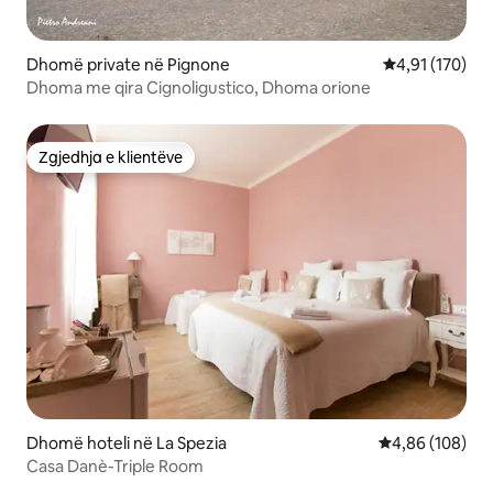
Dhomë private në Pignone
Vlerësimi mesa
4,91 (170)
Dhoma me qira Cignoligustico, Dhoma orione
Zgjedhja e klientëve
Zgjedhja e klientëve
Dhomë hoteli në La Spezia
Vlerësimi mesa
4,86 (108)
Casa Danè-Triple Room