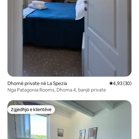
Dhomë private në La Spezia
Vlerësimi mes
4,93 (30)
Nga Patagonia Rooms, Dhoma 4, banjë private
Zgjedhja e klientëve
Zgjedhja e klientëve