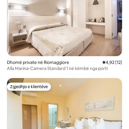
Dhomë private në Riomaggiore
Vlerësimi mes
4,92 (12)
Alla Marina-Camera Standard 1 në këmbë nga porti
Zgjedhja e klientëve
Zgjedhja e klientëve