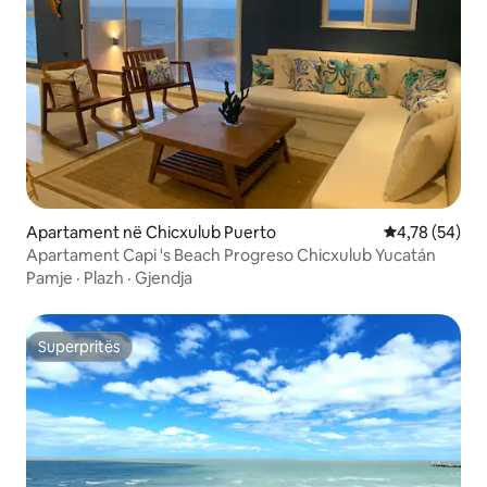
Apartament në Chicxulub Puerto
Vlerësimi mes
4,78 (54)
Apartament Capi 's Beach Progreso Chicxulub Yucatán
Pamje
·
Plazh
·
Gjendja
Superpritës
Superpritës