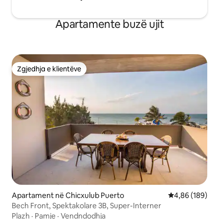
Apartamente buzë ujit
Zgjedhja e klientëve
Zgjedhja e klientëve
Apartament në Chicxulub Puerto
Vlerësimi mesa
4,86 (189)
Bech Front, Spektakolare 3B, Super-Interner
Plazh
·
Pamje
·
Vendndodhja