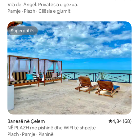
Vila del Ángel. Privatësia u gëzua.
Pamje
·
Plazh
·
Cilësia e gjumit
Superpritës
Superpritës
Banesë në Çelem
Vlerësimi mes
4,84 (68)
NË PLAZH me pishinë dhe WIFI të shpejtë
Plazh
·
Pamje
·
Pishinë