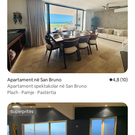
Apartament në San Bruno
Vlerësimi me
4,8 (10)
Apartament spektakolar në San Bruno
Plazh
·
Pamje
·
Pastërtia
Superpritës
Superpritës