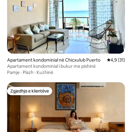
Apartament kondominial në Chicxulub Puerto
Vlerësimi me
4,9 (31)
Apartament kondominial i bukur me pishinë
Pamje
·
Plazh
·
Kuzhinë
Zgjedhja e klientëve
Zgjedhja e klientëve