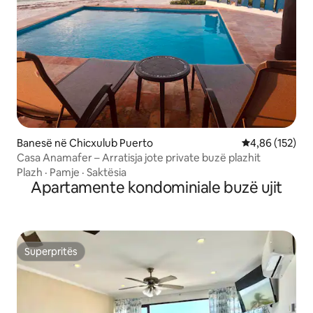
Banesë në Chicxulub Puerto
Vlerësimi mesa
4,86 (152)
Casa Anamafer – Arratisja jote private buzë plazhit
Plazh
·
Pamje
·
Saktësia
Apartamente kondominiale buzë ujit
Superpritës
Superpritës