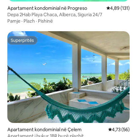
Apartament kondominial në Progreso
Vlerësimi mesa
4,89 (131)
Depa 2Hab Playa Chaca, Alberca, Siguria 24/7
Pamje
·
Plazh
·
Pishinë
Superpritës
Superpritës
Apartament kondominial në Çelem
Vlerësimi mes
4,73 (56)
Apartament i bukur 1BR buzë plazhit