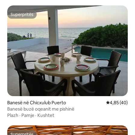
Superpritës
Superpritës
Banesë në Chicxulub Puerto
Vlerësimi mes
4,85 (40)
Banesë buzë oqeanit me pishinë
Plazh
·
Pamje
·
Kushtet
Superpritës