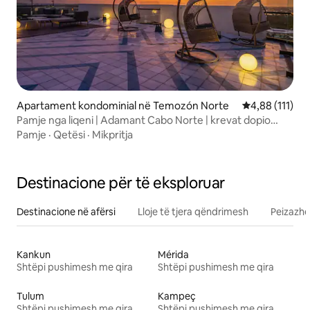
Apartament kondominial në Temozón Norte
Vlerësimi mesa
4,88 (111)
Pamje nga liqeni | Adamant Cabo Norte | krevat dopio
"king", pishinë, palestër
Pamje
·
Qetësi
·
Mikpritja
Destinacione për të eksploruar
Destinacione në afërsi
Lloje të tjera qëndrimesh
Peizazhe
Kankun
Mérida
Shtëpi pushimesh me qira
Shtëpi pushimesh me qira
Tulum
Kampeç
Shtëpi pushimesh me qira
Shtëpi pushimesh me qira