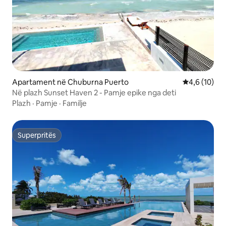
Apartament në Chuburna Puerto
Vlerësimi me
4,6 (10)
Në plazh Sunset Haven 2 - Pamje epike nga deti
Plazh
·
Pamje
·
Familje
Superpritës
Superpritës