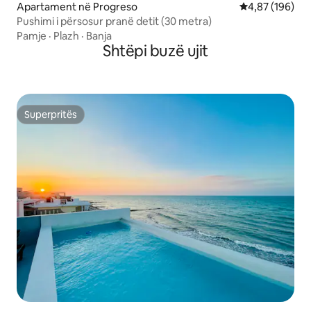
Apartament në Progreso
Vlerësimi mesa
4,87 (196)
Pushimi i përsosur pranë detit (30 metra)
Pamje
·
Plazh
·
Banja
Shtëpi buzë ujit
Superpritës
Superpritës