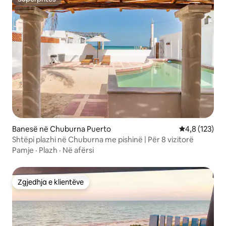
Superpritës
Banesë në Chuburna Puerto
Vlerësimi mes
4,8 (123)
Shtëpi plazhi në Chuburna me pishinë | Për 8 vizitorë
Pamje
·
Plazh
·
Në afërsi
Zgjedhja e klientëve
Zgjedhja e klientëve