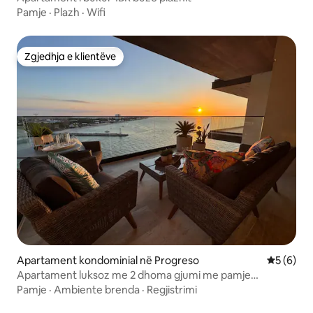
Pamje
·
Plazh
·
Wifi
Zgjedhja e klientëve
Zgjedhja e klientëve
Apartament kondominial në Progreso
Vlerësimi
5 (6)
Apartament luksoz me 2 dhoma gjumi me pamje
mahnitëse
Pamje
·
Ambiente brenda
·
Regjistrimi