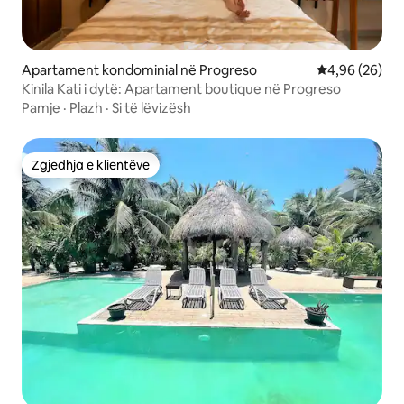
Apartament kondominial në Progreso
Vlerësimi mes
4,96 (26)
Kinila Kati i dytë: Apartament boutique në Progreso
Pamje
·
Plazh
·
Si të lëvizësh
Zgjedhja e klientëve
Zgjedhja e klientëve