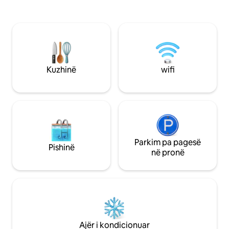
buzë oqeanit. Oborri me pishinë, si dhe
parkimi i mbuluar 
me apartamentin lart. Përpiq
krijojmë një mjedi
Kapaciteti maksima
kufizuar në dy (2) t
Kuzhinë
wifi
Parkim pa pagesë
Pishinë
në pronë
Ajër i kondicionuar