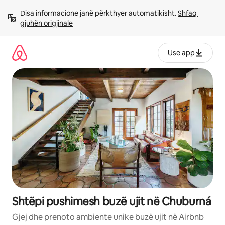
Kalo
Disa informacione janë përkthyer automatikisht. 
Shfaq 
te
gjuhën origjinale
përmbajtja
Use app
Shtëpi pushimesh buzë ujit në Chuburná
Gjej dhe prenoto ambiente unike buzë ujit në Airbnb