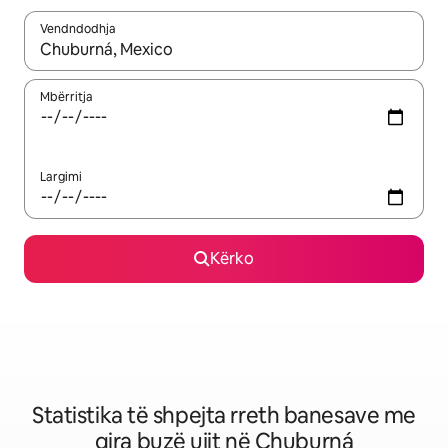
Vendndodhja
Kur rezultatet të jenë të disponueshme, lëviz me butonat e shig
Mbërritja
Largimi
Kërko
Statistika të shpejta rreth banesave me
qira buzë ujit në Chuburná