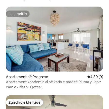
Superpritës
Superpritës
Apartament në Progreso
Vlerësimi me
4,89 (9)
Apartament kondominial në katin e parë të Pluma y Lapiz
Pamje
·
Plazh
·
Qetësi
Zgjedhja e klientëve
Zgjedhja e klientëve