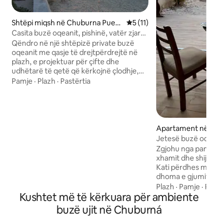
Shtëpi miqsh në Chuburna Puert
Vlerësimi mesatar 5 nga 5, 
5 (11)
o
Casita buzë oqeanit, pishinë, vatër zjarri
buzë plazhit, krevat dopio "King"
Qëndro në një shtëpizë private buzë
oqeanit me qasje të drejtpërdrejtë në
plazh, e projektuar për çifte dhe
udhëtarë të qetë që kërkojnë çlodhje,
rehati dhe jetesë autentike bregdetare.
Pamje
·
Plazh
·
Pastërtia
Shtëpiza ka një krevat dopio "king",
kondicioner të fuqishëm, Wi-Fi të
shpejtë, ujë të pijshëm të filtruar dhe një
banjë private. Vizitorët gëzojnë qasje të
përbashkët në një pishinë, një tarracë
Apartament në C
buzë plazhit me frigorifer, vatër zjarri të
erto
Jetesë buzë oqean
futur në tokë dhe skarë të integruar, si
Zgjohu nga pamja 
dhe peshqirë dhe karrige plazhi, ideale
xhamit dhe shijo aj
për mbrëmjet me perëndim dielli dhe
Kati përdhes me p
ftohen nga flladi i oqeanit.
dhoma e gjumit, 
ndenjjes. E pajisur plotësisht me 1 dhomë
Plazh
·
Pamje
·
Par
Kushtet më të kërkuara për ambiente
gjumi, 1 banjë në n
Ajër i kondicionua
buzë ujit në Chuburná
banjë me ujë të ng