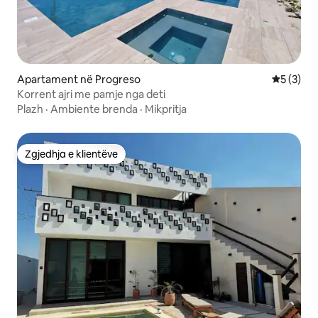
Apartament në Progreso
Vlerësimi
5 (3)
Korrent ajri me pamje nga deti
Plazh
·
Ambiente brenda
·
Mikpritja
Zgjedhja e klientëve
Zgjedhja e klientëve