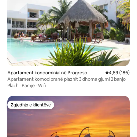
Apartament kondominial në Progreso
Vlerësimi mesa
4,89 (186)
Apartament komod pranë plazhit 3 dhoma gjumi 2 banjo
Plazh
·
Pamje
·
Wifi
Zgjedhja e klientëve
Zgjedhja e klientëve