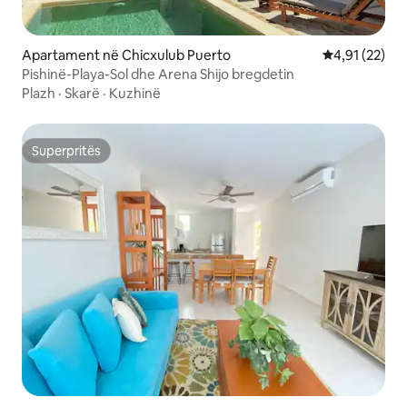
Apartament në Chicxulub Puerto
Vlerësimi mes
4,91 (22)
Pishinë-Playa-Sol dhe Arena Shijo bregdetin
Plazh
·
Skarë
·
Kuzhinë
Superpritës
Superpritës