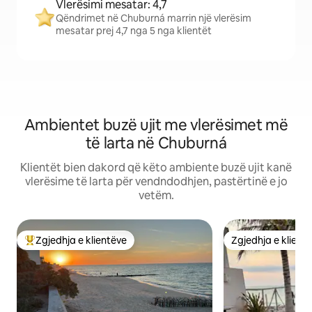
Vlerësimi mesatar: 4,7
Qëndrimet në Chuburná marrin një vlerësim
mesatar prej 4,7 nga 5 nga klientët
Ambientet buzë ujit me vlerësimet më
të larta në Chuburná
Klientët bien dakord që këto ambiente buzë ujit kanë
vlerësime të larta për vendndodhjen, pastërtinë e jo
vetëm.
Zgjedhja e klientëve
Zgjedhja e klient
Më të mirat e zgjedhjeve të klientëve
Zgjedhja e klient