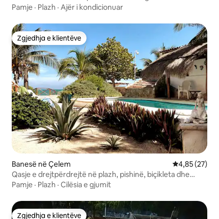
Pamje
·
Plazh
·
Ajër i kondicionuar
Zgjedhja e klientëve
Zgjedhja e klientëve
Banesë në Çelem
Vlerësimi mes
4,85 (27)
Qasje e drejtpërdrejtë në plazh, pishinë, biçikleta dhe
paddleboards
Pamje
·
Plazh
·
Cilësia e gjumit
Zgjedhja e klientëve