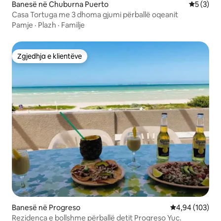
Banesë në Chuburna Puerto
Vlerësimi
5 (3)
Casa Tortuga me 3 dhoma gjumi përballë oqeanit
Pamje
·
Plazh
·
Familje
Zgjedhja e klientëve
Zgjedhja e klientëve
Banesë në Progreso
Vlerësimi mesa
4,94 (103)
Rezidenca e bollshme përballë detit Progreso Yuc.