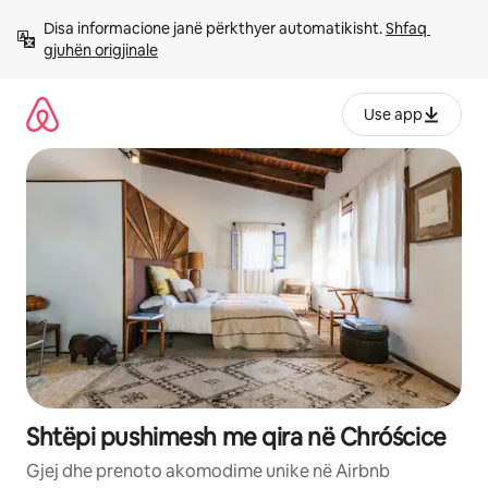
Kalo
Disa informacione janë përkthyer automatikisht. 
Shfaq 
te
gjuhën origjinale
përmbajtja
Use app
Shtëpi pushimesh me qira në Chróścice
Gjej dhe prenoto akomodime unike në Airbnb