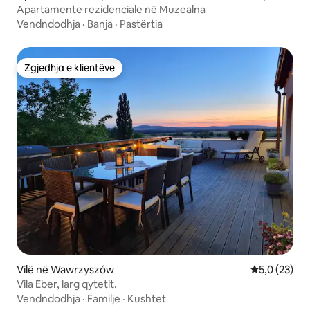
Apartamente rezidenciale në Muzealna
Vendndodhja
·
Banja
·
Pastërtia
Zgjedhja e klientëve
Zgjedhja e klientëve
Vilë në Wawrzyszów
Vlerësimi me
5,0 (23)
Vila Eber, larg qytetit.
Vendndodhja
·
Familje
·
Kushtet