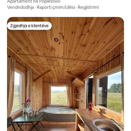
Apartament në Popielowo
Vendndodhja
·
Raporti çmim/cilësi
·
Regjistrimi
Zgjedhja e klientëve
Zgjedhja e klientëve