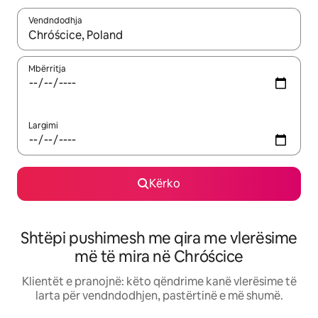
Vendndodhja
Kur rezultatet të jenë të disponueshme, lëviz me butonat e shig
Mbërritja
Largimi
Kërko
Shtëpi pushimesh me qira me vlerësime
më të mira në Chróścice
Klientët e pranojnë: këto qëndrime kanë vlerësime të
larta për vendndodhjen, pastërtinë e më shumë.