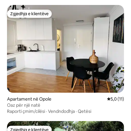
Zgjedhja e klientëve
Zgjedhja e klientëve
Apartament në Opole
Vlerësimi me
5,0 (11)
Oaz për një natë
Raporti çmim/cilësi
·
Vendndodhja
·
Qetësi
Zgjedhja e klientëve