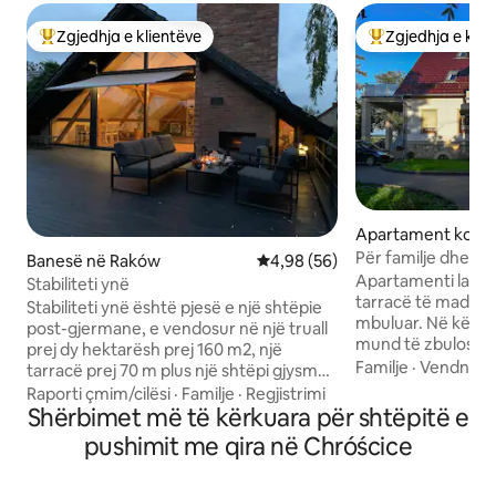
Zgjedhja e klientëve
Zgjedhja e klie
Më të mirat e zgjedhjeve të klientëve
Më të mirat e zgj
Apartament kondo
Grabów
Për familje dhe g
Banesë në Raków
Vlerësimi mesatar 4,98 nga 5, 
4,98 (56)
10 persona
Apartamenti lart p
Stabiliteti ynë
tarracë të madhe d
Stabiliteti ynë është pjesë e një shtëpie
mbuluar. Në këtë p
post-gjermane, e vendosur në një truall
mund të zbulosh / pë
prej dy hektarësh prej 160 m2, një
toboggan vrapon 19
Familje
·
Vendndod
tarracë prej 70 m plus një shtëpi gjysmë
Turawa /parku i ng
druri, pajisjet e fshatit të vjetër janë
Raporti çmim/cilësi
·
Familje
·
Regjistrimi
Silesia/ Airfield (f
ruajtur. Mundësia për të përdorur
Shërbimet më të kërkuara për shtëpitë e
Parku i golfit Karo
bibliotekën private në pjesën e shtëpisë
pushimit me qira në Chróścice
Dinosaurëve 19 k
ku jetojnë hostët. Livadhi është një
ofrues i turneut m
mjedis natyror me kafshë të egra.
Stubendorf 3km Kopshti zoologjik