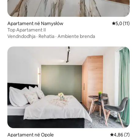
Apartament në Namysłów
Vlerësimi me
5,0 (11)
Top Apartament II
Vendndodhja
·
Rehatia
·
Ambiente brenda
Apartament në Opole
Vlerësimi me
4,86 (7)