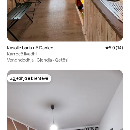
Kasolle bariu në Daniec
Vlerësimi me
5,0 (14)
Karrocë livadhi
Vendndodhja
·
Gjendja
·
Qetësi
Zgjedhja e klientëve
Zgjedhja e klientëve