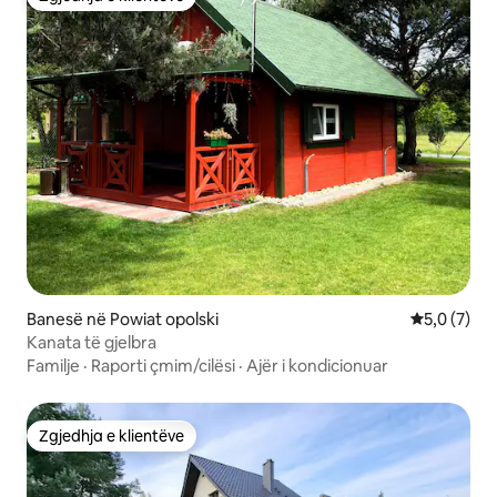
Zgjedhja e klientëve
Banesë në Powiat opolski
Vlerësimi m
5,0 (7)
Kanata të gjelbra
Familje
·
Raporti çmim/cilësi
·
Ajër i kondicionuar
Zgjedhja e klientëve
Zgjedhja e klientëve