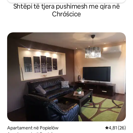
Shtëpi të tjera pushimesh me qira në
Chróścice
Apartament në Popielów
Vlerësimi mes
4,81 (26)