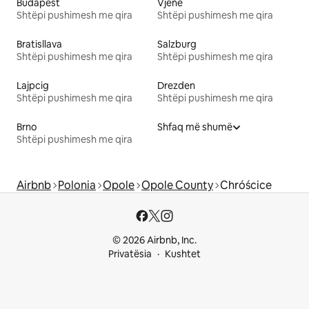
Budapest
Vjenë
Shtëpi pushimesh me qira
Shtëpi pushimesh me qira
Bratisllava
Salzburg
Shtëpi pushimesh me qira
Shtëpi pushimesh me qira
Lajpcig
Drezden
Shtëpi pushimesh me qira
Shtëpi pushimesh me qira
Brno
Shfaq më shumë
Shtëpi pushimesh me qira
Airbnb
Polonia
Opole
Opole County
Chróścice
© 2026 Airbnb, Inc.
Privatësia
Kushtet