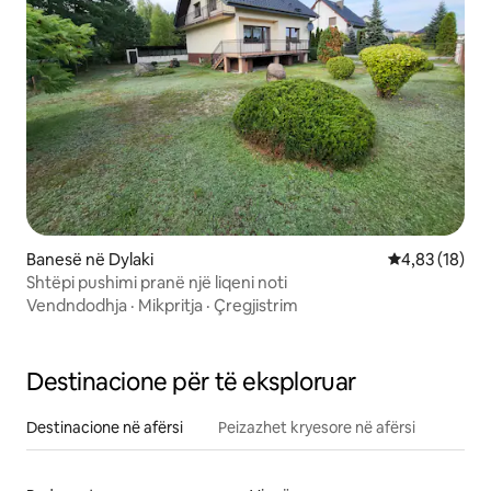
Banesë në Dylaki
Vlerësimi mes
4,83 (18)
Shtëpi pushimi pranë një liqeni noti
Vendndodhja
·
Mikpritja
·
Çregjistrim
Destinacione për të eksploruar
Destinacione në afërsi
Peizazhet kryesore në afërsi