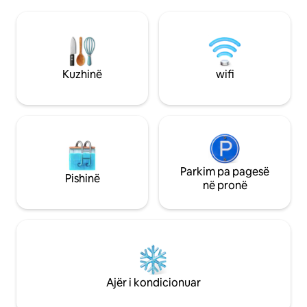
Veranda (zona e drekës dhe e ndenjjes)
Oppelner 20km Pi
përdoret gjithashtu për të vëzhguar
me varkë në Oder
natyrën. Pranë shtëpisë, pemishte e
Annaberg vendi i pel
vjetër (hamakë) me diell dhe me hije për
Speedway..
ata që kërkojnë paqe. Kuzhinë e madhe.
Një banjë, dush.
Kuzhinë
wifi
Parkim pa pagesë
Pishinë
në pronë
Ajër i kondicionuar