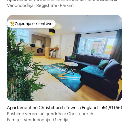
Vendndodhja
·
Regjistrimi
·
Parkim
Zgjedhja e klientëve
Më të mirat e zgjedhjeve të klientëve
Apartament në Christchurch Town in England
Vlerësimi mes
4,91 (66)
Pushime verore në qendrën e Christchurch
Familje
·
Vendndodhja
·
Gjendja