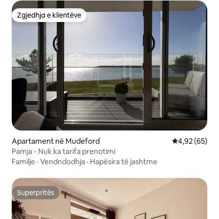
Zgjedhja e klientëve
Zgjedhja e klientëve
Apartament në Mudeford
Vlerësimi mes
4,92 (65)
Pamja - Nuk ka tarifa prenotimi
Familje
·
Vendndodhja
·
Hapësira të jashtme
Superpritës
Superpritës