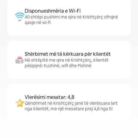
Disponueshmëria e Wi-Fi
40 shtëpi pushimi me qira në Krishtçërç ofrojnë
qasje në wi-fi
Shërbimet më të kërkuara për klientët
Në shtëpitë me qira në Krishtçërç, klientët
pëlqejnë: Kuzhinë, wifi dhe Pishinë
Vlerësimi mesatar: 4,8
Qëndrimet në Krishtçërç janë të vlerësuara lart
nga klientët, me një mesatare prej 4,8 nga 5!