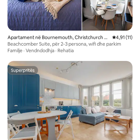
Apartament në Bournemouth, Christchurch an
Vlerësimi mes
4,91 (11)
d Poole
Beachcomber Suite, për 2-3 persona, wifi dhe parkim
Familje
·
Vendndodhja
·
Rehatia
Superpritës
Superpritës