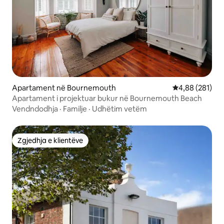
Apartament në Bournemouth
Vlerësimi mesa
4,88 (281)
Apartament i projektuar bukur në Bournemouth Beach
Vendndodhja
·
Familje
·
Udhëtim vetëm
Zgjedhja e klientëve
Zgjedhja e klientëve