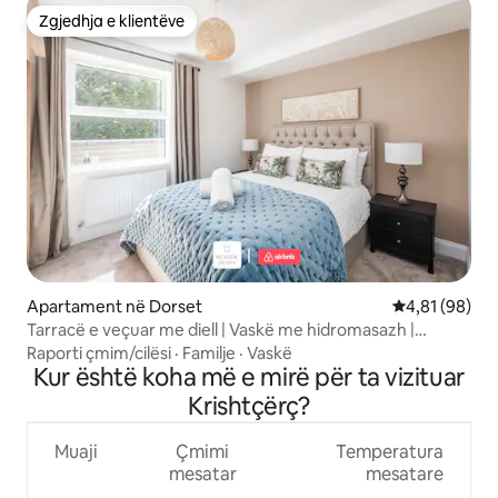
Zgjedhja e klientëve
Zgjedhja e klientëve
Apartament në Dorset
Vlerësimi mes
4,81 (98)
Tarracë e veçuar me diell | Vaskë me hidromasazh |
Shëtitje në plazh
Raporti çmim/cilësi
·
Familje
·
Vaskë
Kur është koha më e mirë për ta vizituar
Krishtçërç?
Muaji
Çmimi
Temperatura
mesatar
mesatare