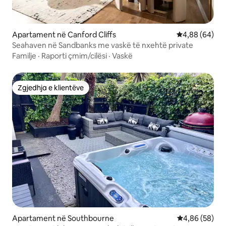
Apartament në Canford Cliffs
Vlerësimi mes
4,88 (64)
Seahaven në Sandbanks me vaskë të nxehtë private
Familje
·
Raporti çmim/cilësi
·
Vaskë
Zgjedhja e klientëve
Zgjedhja e klientëve
Apartament në Southbourne
Vlerësimi mes
4,86 (58)