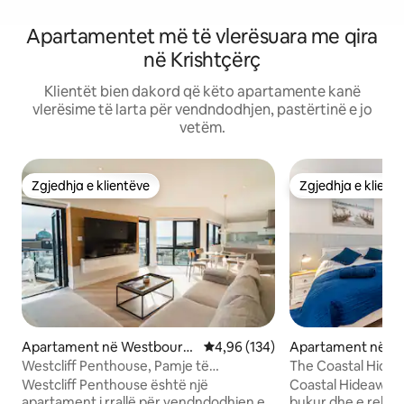
Apartamentet më të vlerësuara me qira
në Krishtçërç
Klientët bien dakord që këto apartamente kanë
vlerësime të larta për vendndodhjen, pastërtinë e jo
vetëm.
Zgjedhja e klientëve
Zgjedhja e klient
Zgjedhja e klientëve
Zgjedhja e klient
Apartament në Westbourn
Vlerësimi mesatar 4,96 nga 5, 1
4,96 (134)
Apartament në S
e
e
Westcliff Penthouse, Pamje të
The Coastal Hidea
pakrahasueshme nga deti
qytet dhe plazh!
Westcliff Penthouse është një
Coastal Hideaway 
apartament i rrallë për vendndodhjen e
bukur dhe e reha