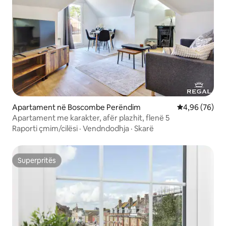
Apartament në Boscombe Perëndim
Vlerësimi mes
4,96 (76)
Apartament me karakter, afër plazhit, flenë 5
Raporti çmim/cilësi
·
Vendndodhja
·
Skarë
Superpritës
Superpritës