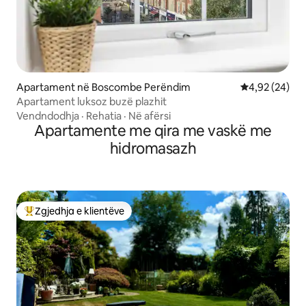
Apartament në Boscombe Perëndim
Vlerësimi mes
4,92 (24)
Apartament luksoz buzë plazhit
Vendndodhja
·
Rehatia
·
Në afërsi
Apartamente me qira me vaskë me
hidromasazh
Zgjedhja e klientëve
Më të mirat e zgjedhjeve të klientëve