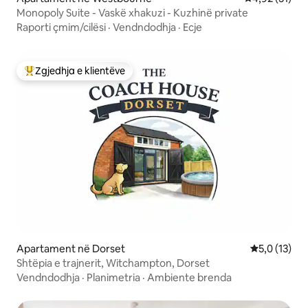
Monopoly Suite - Vaskë xhakuzi - Kuzhinë private
Raporti çmim/cilësi
·
Vendndodhja
·
Ecje
Zgjedhja e klientëve
Më të mirat e zgjedhjeve të klientëve
Apartament në Dorset
Vlerësimi me
5,0 (13)
Shtëpia e trajnerit, Witchampton, Dorset
Vendndodhja
·
Planimetria
·
Ambiente brenda