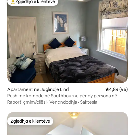
Zgjedhja e klientëve
Më të mirat e zgjedhjeve të klientëve
Apartament në Juglindje Lind
Vlerësimi mes
4,89 (96)
Pushime komode në Southbourne për dy persona në
Beachcomber🌊☀️
Raporti çmim/cilësi
·
Vendndodhja
·
Saktësia
Zgjedhja e klientëve
Zgjedhja e klientëve