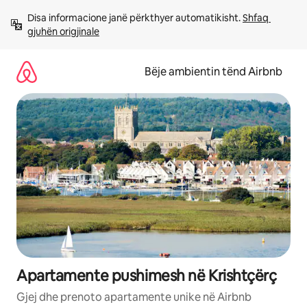
Kalo
Disa informacione janë përkthyer automatikisht. 
Shfaq 
te
gjuhën origjinale
përmbajtja
Bëje ambientin tënd Airbnb
Apartamente pushimesh në Krishtçërç
Gjej dhe prenoto apartamente unike në Airbnb