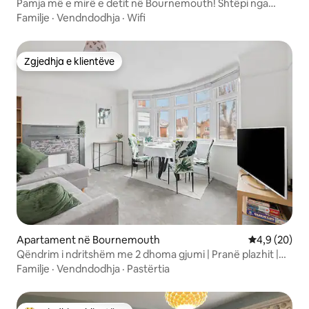
Pamja më e mirë e detit në Bournemouth! Shtëpi nga
shtëpia
Familje
·
Vendndodhja
·
Wifi
Zgjedhja e klientëve
Zgjedhja e klientëve
Apartament në Bournemouth
Vlerësimi me
4,9 (20)
Qëndrim i ndritshëm me 2 dhoma gjumi | Pranë plazhit |
Parkim | Wifi i shpejtë
Familje
·
Vendndodhja
·
Pastërtia