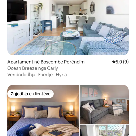
Apartament në Boscombe Perëndim
Vlerësimi m
5,0 (9)
Ocean Breeze nga Carly
Vendndodhja
·
Familje
·
Hyrja
Zgjedhja e klientëve
Zgjedhja e klientëve