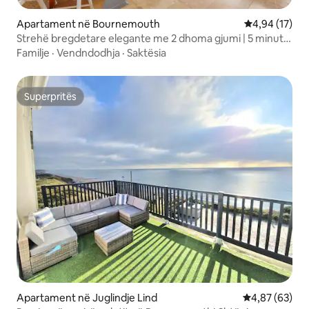
Apartament në Bournemouth
Vlerësimi mes
4,94 (17)
Strehë bregdetare elegante me 2 dhoma gjumi | 5 minuta
më këmbë deri në plazh
Familje
·
Vendndodhja
·
Saktësia
Superpritës
Superpritës
Apartament në Juglindje Lind
Vlerësimi mes
4,87 (63)