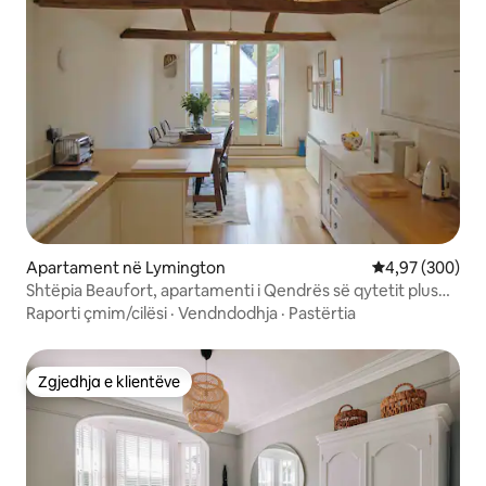
Apartament në Lymington
Vlerësimi mesa
4,97 (300)
Shtëpia Beaufort, apartamenti i Qendrës së qytetit plus
parkimi
Raporti çmim/cilësi
·
Vendndodhja
·
Pastërtia
Zgjedhja e klientëve
Zgjedhja e klientëve