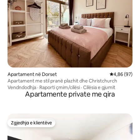
Apartament në Dorset
Vlerësimi mes
4,86 (97)
Apartament me stil pranë plazhit dhe Christchurch
Vendndodhja
·
Raporti çmim/cilësi
·
Cilësia e gjumit
Apartamente private me qira
Zgjedhja e klientëve
Zgjedhja e klientëve