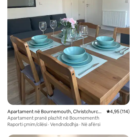
Apartament në Bournemouth, Christchurch
Vlerësimi mesa
4,95 (114)
and Poole
Apartament pranë plazhit në Bournementh
Raporti çmim/cilësi
·
Vendndodhja
·
Në afërsi