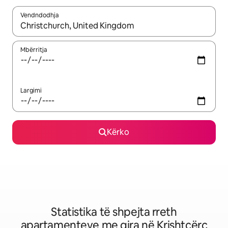
Vendndodhja
Kur rezultatet të jenë të disponueshme, lëviz me butonat e shig
Mbërritja
Largimi
Kërko
Statistika të shpejta rreth
apartamenteve me qira në Krishtçërç