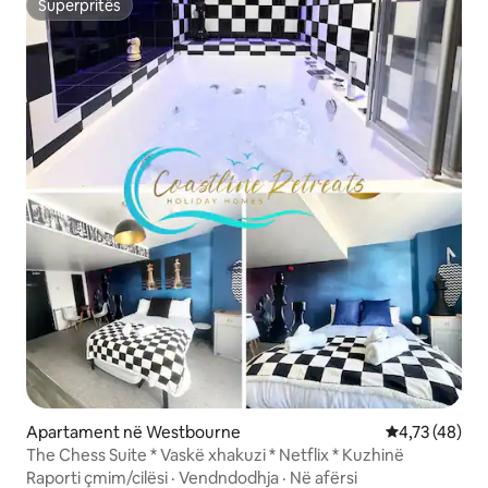
Superpritës
Superpritës
Apartament në Westbourne
Vlerësimi mes
4,73 (48)
The Chess Suite * Vaskë xhakuzi * Netflix * Kuzhinë
Raporti çmim/cilësi
·
Vendndodhja
·
Në afërsi