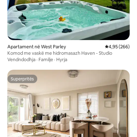
Apartament në West Parley
Vlerësimi mesa
4,95 (266)
Komod me vaskë me hidromasazh Haven - Studio
Vendndodhja
·
Familje
·
Hyrja
Superpritës
Superpritës