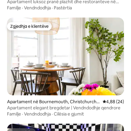
Apartament luksoz pranë plazhit dhe restoranteve në
tendencë
Familje
·
Vendndodhja
·
Pastërtia
Zgjedhja e klientëve
Zgjedhja e klientëve
Apartament në Bournemouth, Christchurch a
Vlerësimi mes
4,88 (24)
nd Poole
Apartament elegant bregdetar | Vendndodhje qendrore
Familje
·
Vendndodhja
·
Cilësia e gjumit