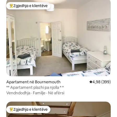
Zgjedhja e klientëve
Më të mirat e zgjedhjeve të klientëve
Apartament në Bournemouth
Vlerësimi mesat
4,98 (399)
** Apartament plazhi pa njolla * *
Vendndodhja
·
Familje
·
Në afërsi
Zgjedhja e klientëve
Më të mirat e zgjedhjeve të klientëve