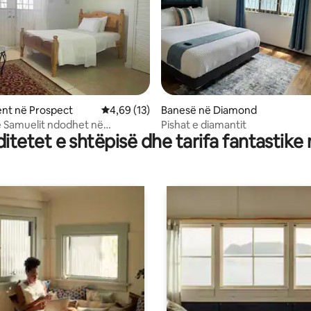
 nga 5, 54 vlerësime
nt në Prospect
Vlerësimi mesatar 4,69 nga 5, 13 vlerësime
4,69 (13)
Banesë në Diamond
 e Samuelit ndodhet në
Pishat e diamantit
tetet e shtëpisë dhe tarifa fantastike
vë