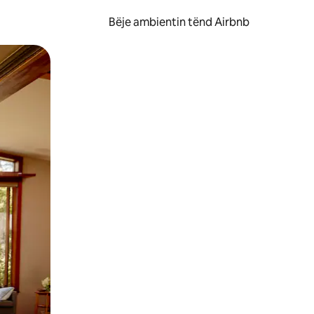
Bëje ambientin tënd Airbnb
ëvizur ekranin.