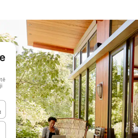
e
 të
ji
butonat e shigjetave lart e poshtë ose eksploro duke prekur ose duke l