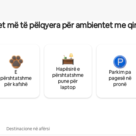
t më të pëlqyera për ambientet me qi
Hapësirë e
E
Parkim pa
përshtatshme
përshtatshme
pagesë në
pune për
për kafshë
pronë
laptop
Destinacione në afërsi