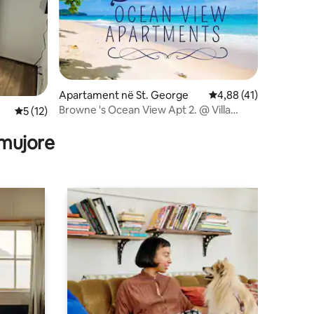
Apartament në St. George
Vlerësimi mesatar 4,8
4,88 (41)
Browne 's Ocean View Apt 2. @ Villa
Vlerësimi mesatar 5 nga 5, 12 vlerësime
5 (12)
Fountain Rd.
 mujore