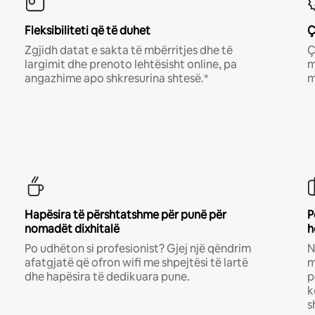
Fleksibiliteti që të duhet
Ç
Zgjidh datat e sakta të mbërritjes dhe të
Ç
largimit dhe prenoto lehtësisht online, pa
m
angazhime apo shkresurina shtesë.*
m
Hapësira të përshtatshme për punë për
P
nomadët dixhitalë
h
Po udhëton si profesionist? Gjej një qëndrim
N
afatgjatë që ofron wifi me shpejtësi të lartë
m
dhe hapësira të dedikuara pune.
p
k
s