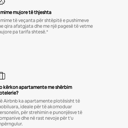
mime mujore të thjeshta
mime të veçanta për shtëpitë e pushimeve
e qira afatgjata dhe me një pagesë të vetme
ujore pa tarifa shtesë.*
o kërkon apartamente me shërbim
otelerie?
ë Airbnb ka apartamente plotësisht të
obiluara, ideale për të akomoduar
ersonelin, për strehimin e punonjësve të
ompanive dhe në rast nevoje për t'u
hpërngulur.