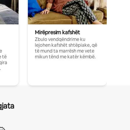
Mirëpresim kafshët
Zbulo vendqëndrime ku
lejohen kafshët shtëpiake, që
e
të mund ta marrësh me vete
e të
mikun tënd me katër këmbë.
qira
.
gjata