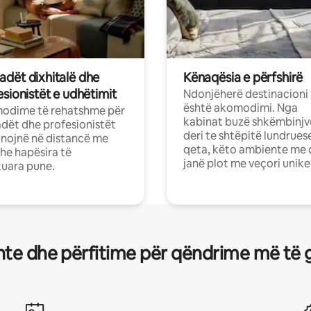
dët dixhitalë dhe
Kënaqësia e përfshirë
sionistët e udhëtimit
Ndonjëherë destinacioni
është akomodimi. Nga
odime të rehatshme për
kabinat buzë shkëmbinjv
ët dhe profesionistët
deri te shtëpitë lundrues
nojnë në distancë me
qeta, këto ambiente me 
dhe hapësira të
janë plot me veçori unike
uara pune.
te dhe përfitime për qëndrime më të 