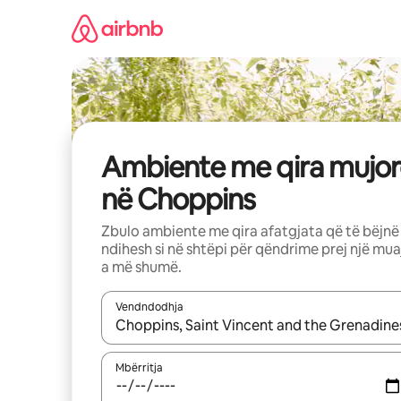
Kalo
te
përmbajtja
Ambiente me qira mujor
në Choppins
Zbulo ambiente me qira afatgjata që të bëjnë
ndihesh si në shtëpi për qëndrime prej një mua
a më shumë.
Vendndodhja
Kur rezultatet të jenë të disponueshme, lëviz me 
Mbërritja