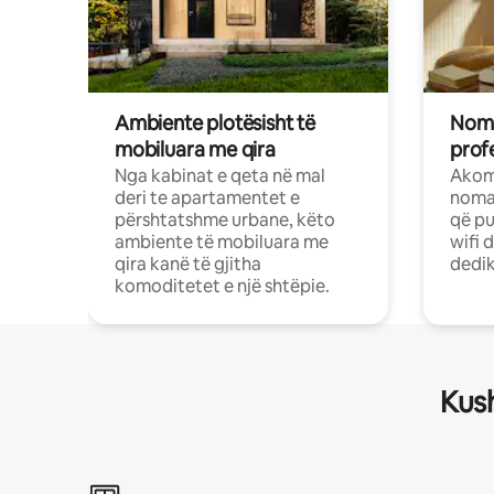
Ambiente plotësisht të
Noma
mobiluara me qira
profe
Nga kabinat e qeta në mal
Akom
deri te apartamentet e
nomad
përshtatshme urbane, këto
që pu
ambiente të mobiluara me
wifi 
qira kanë të gjitha
dedik
komoditetet e një shtëpie.
Kush