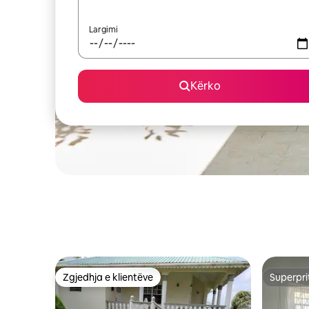
Largimi
Kërko
Zgjedhja e klientëve
Superpri
Zgjedhja e klientëve
Superpri