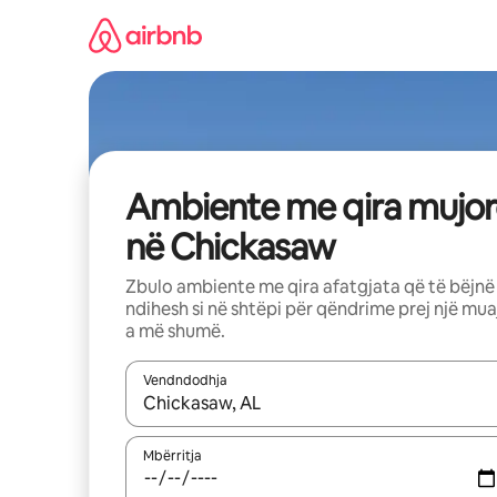
Kalo
te
përmbajtja
Ambiente me qira mujor
në Chickasaw
Zbulo ambiente me qira afatgjata që të bëjnë
ndihesh si në shtëpi për qëndrime prej një mua
a më shumë.
Vendndodhja
Kur rezultatet të jenë të disponueshme, lëviz me 
Mbërritja