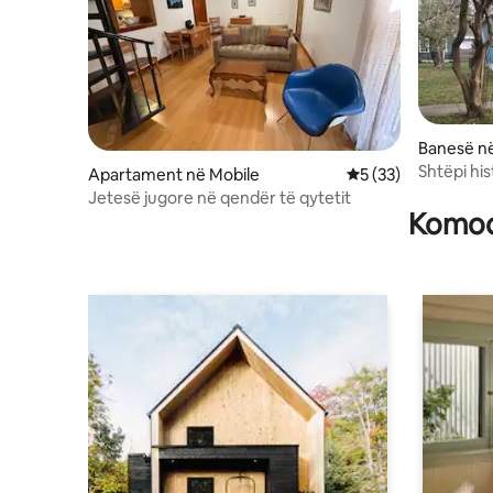
Banesë n
Shtëpi hi
Apartament në Mobile
Vlerësimi mesatar 5
5 (33)
Celularit
Jetesë jugore në qendër të qytetit
Komodi