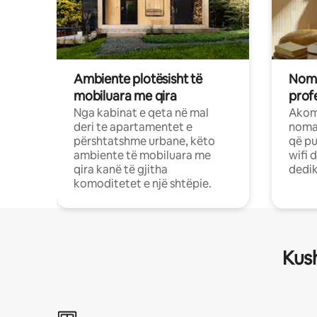
Ambiente plotësisht të
Noma
mobiluara me qira
profe
Nga kabinat e qeta në mal
Akom
deri te apartamentet e
nomad
përshtatshme urbane, këto
që pu
ambiente të mobiluara me
wifi 
qira kanë të gjitha
dedik
komoditetet e një shtëpie.
Kush