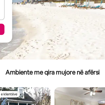
Ambiente me qira mujore në afërsi
 e klientëve
 e klientëve