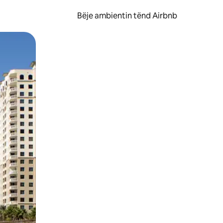
Bëje ambientin tënd Airbnb
ëvizur ekranin.