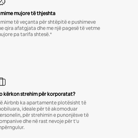
mime mujore të thjeshta
mime të veçanta për shtëpitë e pushimeve
e qira afatgjata dhe me një pagesë të vetme
ujore pa tarifa shtesë.*
o kërkon strehim për korporatat?
ë Airbnb ka apartamente plotësisht të
obiluara, ideale për të akomoduar
ersonelin, për strehimin e punonjësve të
ompanive dhe në rast nevoje për t'u
hpërngulur.