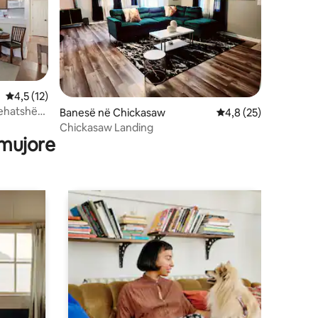
Vlerësimi mesatar 4,5 nga 5, 12 vlerësime
4,5 (12)
 rehatshëm
Banesë në Chickasaw
Vlerësimi mesatar 4,
4,8 (25)
Chickasaw Landing
 mujore