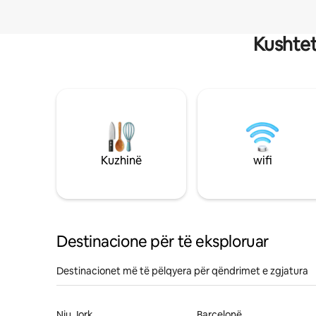
Kushtet
Kuzhinë
wifi
Destinacione për të eksploruar
Destinacionet më të pëlqyera për qëndrimet e zgjatura
Nju Jork
Barcelonë