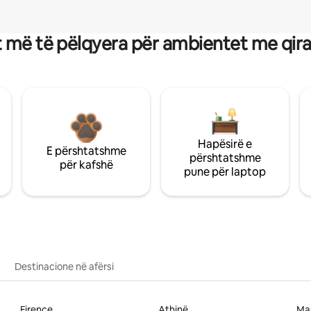
 më të pëlqyera për ambientet me qir
Hapësirë e
E përshtatshme
përshtatshme
për kafshë
pune për laptop
Destinacione në afërsi
Firence
Athinë
Ma