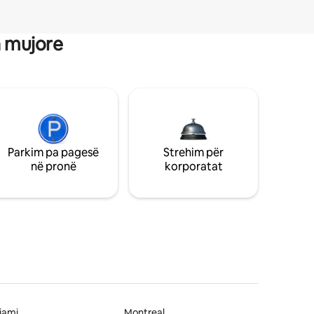
a mujore
Parkim pa pagesë
Strehim për
në pronë
korporatat
jami
Montreal