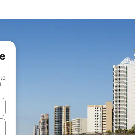
e
 të
ji
butonat e shigjetave lart e poshtë ose eksploro duke prekur ose duke l