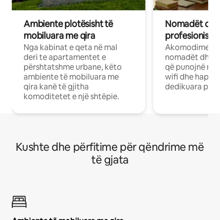
Ambiente plotësisht të
Nomadët dixh
mobiluara me qira
profesionistët
Nga kabinat e qeta në mal
Akomodime të 
deri te apartamentet e
nomadët dhe pr
përshtatshme urbane, këto
që punojnë në 
ambiente të mobiluara me
wifi dhe hapësi
qira kanë të gjitha
dedikuara pune
komoditetet e një shtëpie.
Kushte dhe përfitime për qëndrime më
të gjata