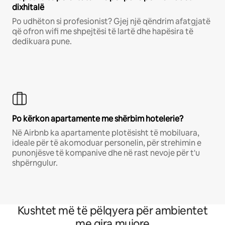
dixhitalë
Po udhëton si profesionist? Gjej një qëndrim afatgjatë
që ofron wifi me shpejtësi të lartë dhe hapësira të
dedikuara pune.
Po kërkon apartamente me shërbim hotelerie?
Në Airbnb ka apartamente plotësisht të mobiluara,
ideale për të akomoduar personelin, për strehimin e
punonjësve të kompanive dhe në rast nevoje për t'u
shpërngulur.
Kushtet më të pëlqyera për ambientet
me qira mujore