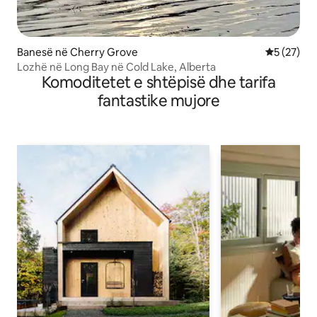
Banesë në Cherry Grove
Vlerësimi 
5 (27)
Lozhë në Long Bay në Cold Lake, Alberta
Komoditetet e shtëpisë dhe tarifa
fantastike mujore