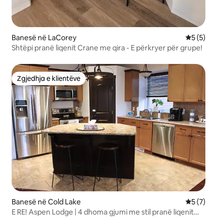
Banesë në LaCorey
Vlerësimi
5 (5)
Shtëpi pranë liqenit Crane me qira - E përkryer për grupe!
Zgjedhja e klientëve
Zgjedhja e klientëve
Banesë në Cold Lake
Vlerësimi
5 (7)
E RE! Aspen Lodge | 4 dhoma gjumi me stil pranë liqenit