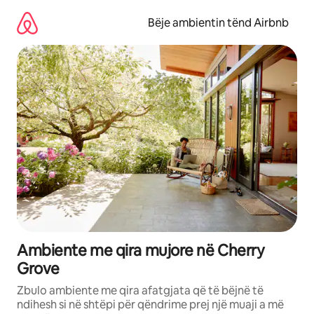
Kalo
te
Bëje ambientin tënd Airbnb
përmbajtja
Ambiente me qira mujore në Cherry
Grove
Zbulo ambiente me qira afatgjata që të bëjnë të
ndihesh si në shtëpi për qëndrime prej një muaji a më