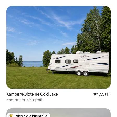
dhe bazës
Kamper/Rulotë në Cold Lake
Vlerësimi mes
4,55 (11)
Kamper buzë liqenit
Zgjedhja e klientëve