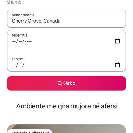
shumë.
Vendndodhja
Kur rezultatet të jenë të disponueshme, lëviz me butonat e shig
Mbërritja
Largimi
Kërko
Ambiente me qira mujore në afërsi