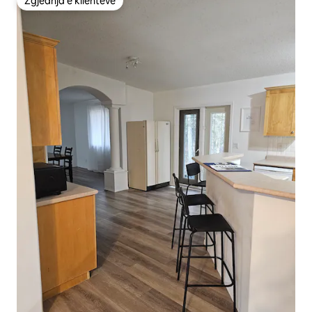
Zgjedhja e klientëve
Zgjedhja e klientëve