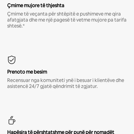
Çmime mujore të thjeshta
Çmime të veçanta për shtëpitë e pushimeve me qira
afatgjata dhe me një pagesë të vetme mujore pa tarifa
shtesë.*
Prenoto me besim
Recensuar nga komuniteti ynë i besuar i klientëve dhe
asistencë 24/7 gjatë qëndrimit të zgjatur.
Hapësira të përshtatshme për punë për nomadët