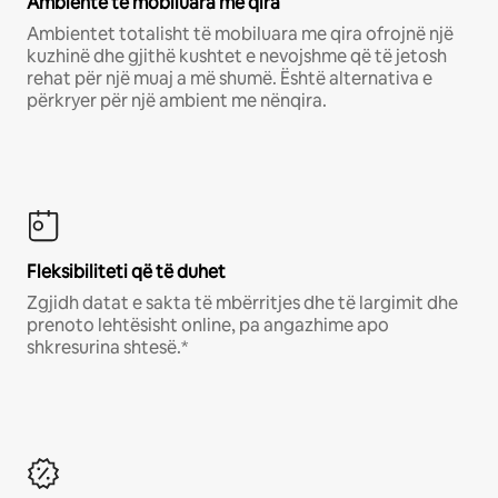
Ambiente të mobiluara me qira
Ambientet totalisht të mobiluara me qira ofrojnë një
kuzhinë dhe gjithë kushtet e nevojshme që të jetosh
rehat për një muaj a më shumë. Është alternativa e
përkryer për një ambient me nënqira.
Fleksibiliteti që të duhet
Zgjidh datat e sakta të mbërritjes dhe të largimit dhe
prenoto lehtësisht online, pa angazhime apo
shkresurina shtesë.*