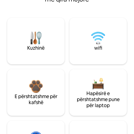
Kuzhinë
wifi
Hapësirë e
E përshtatshme për
përshtatshme pune
kafshë
për laptop