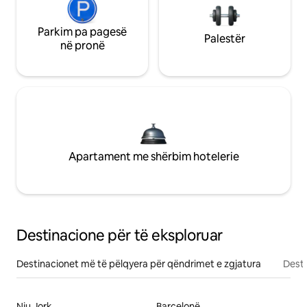
Parkim pa pagesë
Palestër
në pronë
Apartament me shërbim hotelerie
Destinacione për të eksploruar
Destinacionet më të pëlqyera për qëndrimet e zgjatura
Desti
Nju Jork
Barcelonë