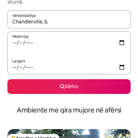
shumë.
Vendndodhja
Kur rezultatet të jenë të disponueshme, lëviz me butonat e shig
Mbërritja
Largimi
Kërko
Ambiente me qira mujore në afërsi