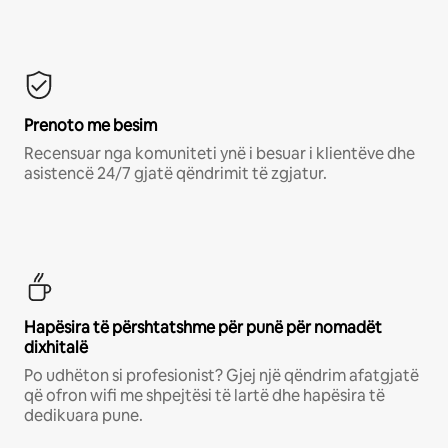
Prenoto me besim
Recensuar nga komuniteti ynë i besuar i klientëve dhe
asistencë 24/7 gjatë qëndrimit të zgjatur.
Hapësira të përshtatshme për punë për nomadët
dixhitalë
Po udhëton si profesionist? Gjej një qëndrim afatgjatë
që ofron wifi me shpejtësi të lartë dhe hapësira të
dedikuara pune.