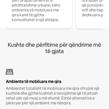
deri te apartamentet e
nomadët dhe pr
përshtatshme urbane, këto
që punojnë në 
ambiente të mobiluara me
wifi dhe hapësi
qira kanë të gjitha
dedikuara pune
komoditetet e një shtëpie.
Kushte dhe përfitime për qëndrime më
të gjata
Ambiente të mobiluara me qira
Ambientet totalisht të mobiluara me qira ofrojnë një
kuzhinë dhe gjithë kushtet e nevojshme që të jetosh
rehat për një muaj a më shumë. Është alternativa e
përkryer për një ambient me nënqira.