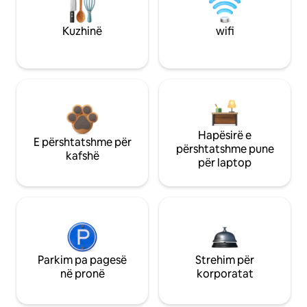
Kuzhinë
wifi
Hapësirë e
E përshtatshme për
përshtatshme pune
kafshë
për laptop
Parkim pa pagesë
Strehim për
në pronë
korporatat