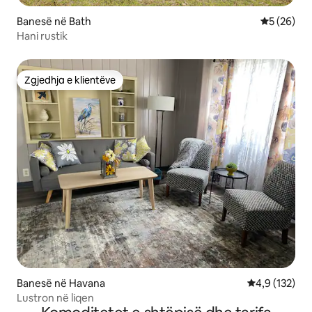
Banesë në Bath
Vlerësimi 
5 (26)
Hani rustik
Zgjedhja e klientëve
Zgjedhja e klientëve
Banesë në Havana
Vlerësimi mes
4,9 (132)
Lustron në liqen