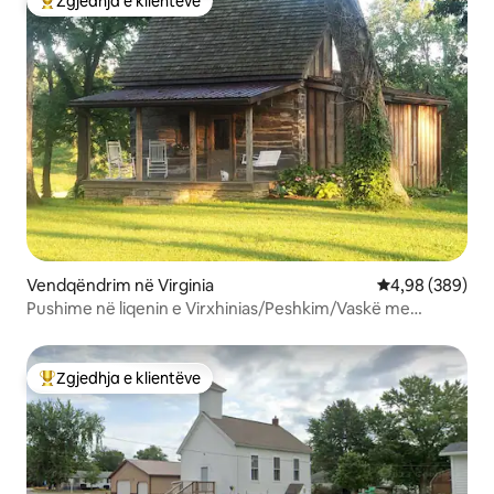
Zgjedhja e klientëve
Më të mirat e zgjedhjeve të klientëve
Vendqëndrim në Virginia
Vlerësimi mesat
4,98 (389)
Pushime në liqenin e Virxhinias/Peshkim/Vaskë me
hidromasazh/Hamak
Zgjedhja e klientëve
Më të mirat e zgjedhjeve të klientëve