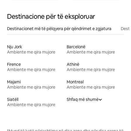
Destinacione për të eksploruar
Destinacionet më të pëlqyera për qëndrimet e zgjatura
Desti
Nju Jork
Barcelonë
Ambiente me qira mujore
Ambiente me qira mujore
Firence
Athinë
Ambiente me qira mujore
Ambiente me qira mujore
Majami
Montreal
Ambiente me qira mujore
Ambiente me qira mujore
Siatëll
Shfaq më shumë
Ambiente me qira mujore