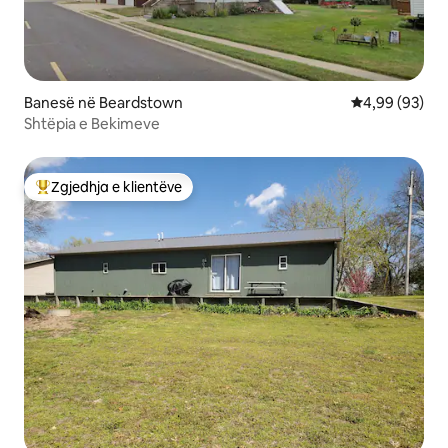
Banesë në Beardstown
Vlerësimi mes
4,99 (93)
Shtëpia e Bekimeve
Zgjedhja e klientëve
Më të mirat e zgjedhjeve të klientëve