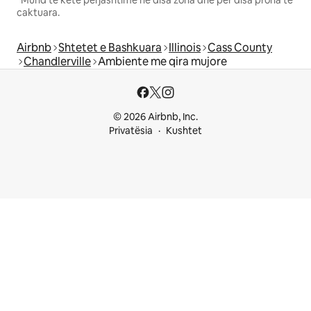
*Mund të ketë përjashtime në disa zona dhe për disa prona të
caktuara.
Airbnb
Shtetet e Bashkuara
Illinois
Cass County
Chandlerville
Ambiente me qira mujore
© 2026 Airbnb, Inc.
Privatësia
Kushtet