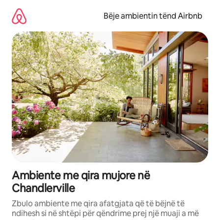
Kalo
te
Bëje ambientin tënd Airbnb
përmbajtja
Ambiente me qira mujore në
Chandlerville
Zbulo ambiente me qira afatgjata që të bëjnë të
ndihesh si në shtëpi për qëndrime prej një muaji a më