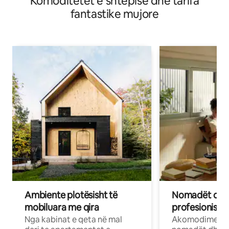
Komoditetet e shtëpisë dhe tarifa
fantastike mujore
Ambiente plotësisht të
Nomadët dixh
mobiluara me qira
profesionistët
Nga kabinat e qeta në mal
Akomodime të 