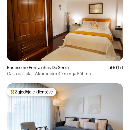
Banesë në Fontainhas Da Serra
Vlerësimi 
5 (17)
Casa da Lala - Akomodim 4 km nga Fátima
Zgjedhja e klientëve
Më të mirat e zgjedhjeve të klientëve