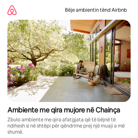
Kalo
te
Bëje ambientin tënd Airbnb
përmbajtja
Ambiente me qira mujore në Chainça
Zbulo ambiente me qira afatgjata që të bëjnë të
ndihesh si në shtëpi për qëndrime prej një muaji a më
shumë.