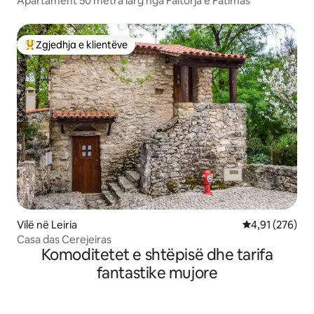
Apartament 50 metra larg nga Faltorja e Fatimas
Zgjedhja e klientëve
Më të mirat e zgjedhjeve të klientëve
Vilë në Leiria
Vlerësimi mesa
4,91 (276)
Casa das Cerejeiras
Komoditetet e shtëpisë dhe tarifa
fantastike mujore