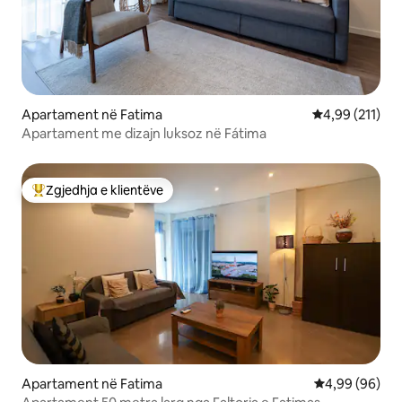
Apartament në Fatima
Vlerësimi mesa
4,99 (211)
Apartament me dizajn luksoz në Fátima
Zgjedhja e klientëve
Më të mirat e zgjedhjeve të klientëve
Apartament në Fatima
Vlerësimi mes
4,99 (96)