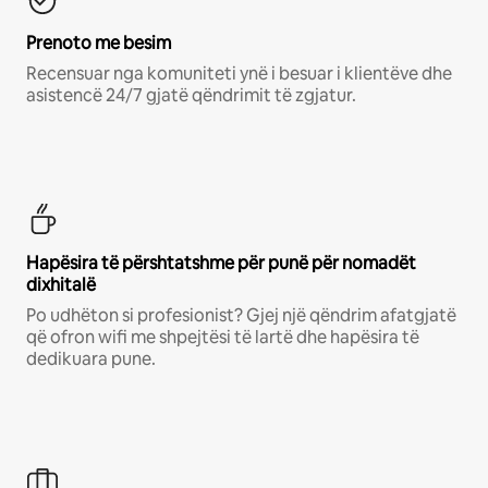
Prenoto me besim
Recensuar nga komuniteti ynë i besuar i klientëve dhe
asistencë 24/7 gjatë qëndrimit të zgjatur.
Hapësira të përshtatshme për punë për nomadët
dixhitalë
Po udhëton si profesionist? Gjej një qëndrim afatgjatë
që ofron wifi me shpejtësi të lartë dhe hapësira të
dedikuara pune.