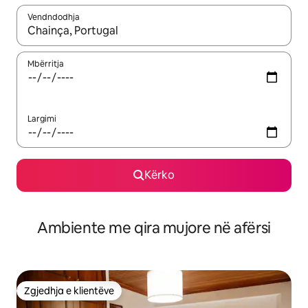
Vendndodhja
Kur rezultatet të jenë të disponueshme, lëviz me butonat e shig
Mbërritja
Largimi
Kërko
Ambiente me qira mujore në afërsi
Zgjedhja e klientëve
Zgjedhja e klientëve