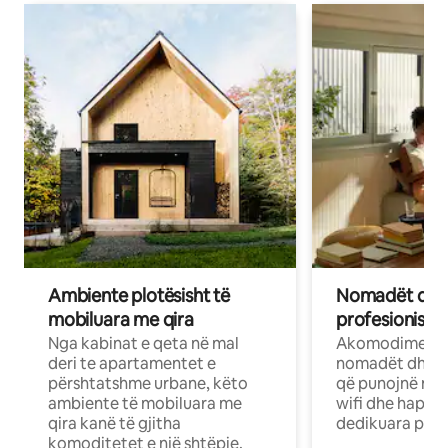
Ambiente plotësisht të
Nomadët dixh
mobiluara me qira
profesionistët
Nga kabinat e qeta në mal
Akomodime të 
deri te apartamentet e
nomadët dhe pr
përshtatshme urbane, këto
që punojnë në 
ambiente të mobiluara me
wifi dhe hapësi
qira kanë të gjitha
dedikuara pune
komoditetet e një shtëpie.