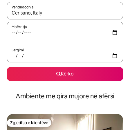
Vendndodhja
Kur rezultatet të jenë të disponueshme, lëviz me butonat e shig
Mbërritja
Largimi
Kërko
Ambiente me qira mujore në afërsi
Zgjedhja e klientëve
Zgjedhja e klientëve