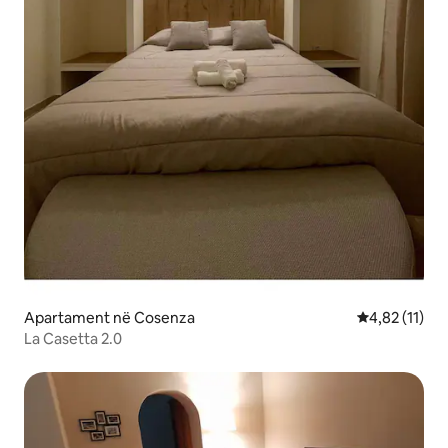
Apartament në Cosenza
Vlerësimi mes
4,82 (11)
La Casetta 2.0