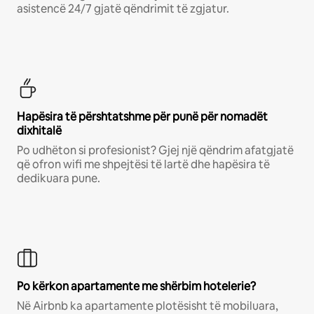
asistencë 24/7 gjatë qëndrimit të zgjatur.
Hapësira të përshtatshme për punë për nomadët
dixhitalë
Po udhëton si profesionist? Gjej një qëndrim afatgjatë
që ofron wifi me shpejtësi të lartë dhe hapësira të
dedikuara pune.
Po kërkon apartamente me shërbim hotelerie?
Në Airbnb ka apartamente plotësisht të mobiluara,