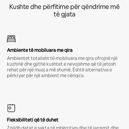
Kushte dhe përfitime për qëndrime më
të gjata
Ambiente të mobiluara me qira
Ambientet totalisht të mobiluara me qira ofrojnë një
kuzhinë dhe gjithë kushtet e nevojshme që të jetosh
rehat për një muaj a më shumë. Është alternativa e
përkryer për një ambient me nënqira.
Fleksibiliteti që të duhet
Zgjidh datat e sakta të mbërritjes dhe të largimit dhe