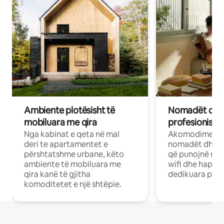
Ambiente plotësisht të
Nomadët dixh
mobiluara me qira
profesionistët
Nga kabinat e qeta në mal
Akomodime të 
deri te apartamentet e
nomadët dhe pr
përshtatshme urbane, këto
që punojnë në 
ambiente të mobiluara me
wifi dhe hapësi
qira kanë të gjitha
dedikuara pune
komoditetet e një shtëpie.