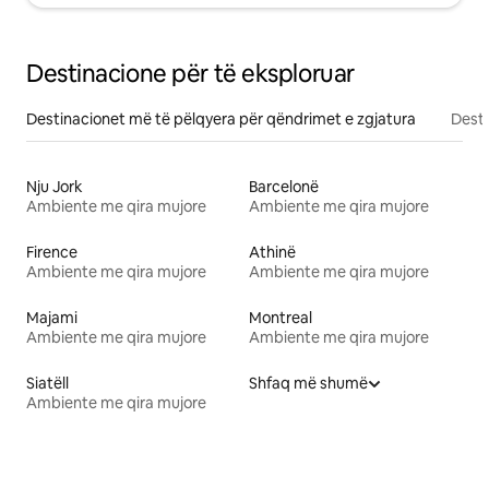
Destinacione për të eksploruar
Destinacionet më të pëlqyera për qëndrimet e zgjatura
Desti
Nju Jork
Barcelonë
Ambiente me qira mujore
Ambiente me qira mujore
Firence
Athinë
Ambiente me qira mujore
Ambiente me qira mujore
Majami
Montreal
Ambiente me qira mujore
Ambiente me qira mujore
Siatëll
Shfaq më shumë
Ambiente me qira mujore