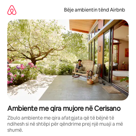
Kalo
te
Bëje ambientin tënd Airbnb
përmbajtja
Ambiente me qira mujore në Cerisano
Zbulo ambiente me qira afatgjata që të bëjnë të
ndihesh si në shtëpi për qëndrime prej një muaji a më
shumë.