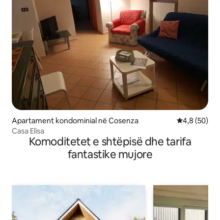
Apartament kondominial në Cosenza
Vlerësimi me
4,8 (50)
Casa Elisa
Komoditetet e shtëpisë dhe tarifa
fantastike mujore