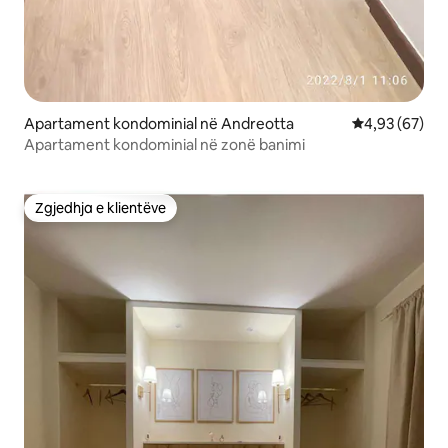
Apartament kondominial në Andreotta
Vlerësimi mes
4,93 (67)
Apartament kondominial në zonë banimi
Zgjedhja e klientëve
Zgjedhja e klientëve