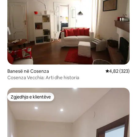
Banesë në Cosenza
Vlerësimi mesa
4,82 (323)
Cosenza Vecchia: Arti dhe historia
Zgjedhja e klientëve
Zgjedhja e klientëve