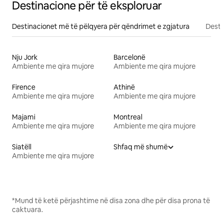
Destinacione për të eksploruar
Destinacionet më të pëlqyera për qëndrimet e zgjatura
Desti
Nju Jork
Barcelonë
Ambiente me qira mujore
Ambiente me qira mujore
Firence
Athinë
Ambiente me qira mujore
Ambiente me qira mujore
Majami
Montreal
Ambiente me qira mujore
Ambiente me qira mujore
Siatëll
Shfaq më shumë
Ambiente me qira mujore
*Mund të ketë përjashtime në disa zona dhe për disa prona të
caktuara.