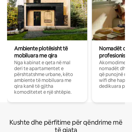
Ambiente plotësisht të
Nomadët dixh
mobiluara me qira
profesionistët
Nga kabinat e qeta në mal
Akomodime të 
deri te apartamentet e
nomadët dhe pr
përshtatshme urbane, këto
që punojnë në 
ambiente të mobiluara me
wifi dhe hapësi
qira kanë të gjitha
dedikuara pune
komoditetet e një shtëpie.
Kushte dhe përfitime për qëndrime më
të gjata