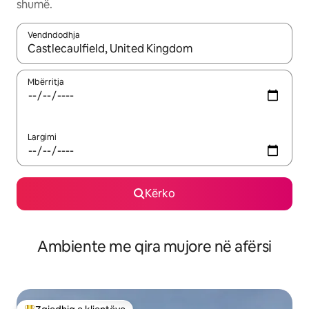
shumë.
Vendndodhja
Kur rezultatet të jenë të disponueshme, lëviz me butonat e shig
Mbërritja
Largimi
Kërko
Ambiente me qira mujore në afërsi