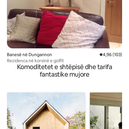
Banesë në Dungannon
Vlerësimi mesa
4,96 (103)
Rezidenca në korsinë e golfit
Komoditetet e shtëpisë dhe tarifa
fantastike mujore