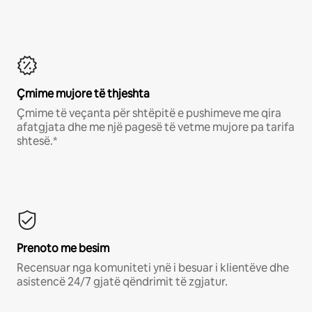
Çmime mujore të thjeshta
Çmime të veçanta për shtëpitë e pushimeve me qira
afatgjata dhe me një pagesë të vetme mujore pa tarifa
shtesë.*
Prenoto me besim
Recensuar nga komuniteti ynë i besuar i klientëve dhe
asistencë 24/7 gjatë qëndrimit të zgjatur.