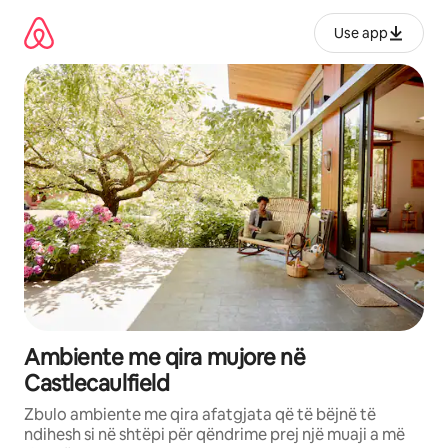
Kalo
te
Use app
përmbajtja
Ambiente me qira mujore në
Castlecaulfield
Zbulo ambiente me qira afatgjata që të bëjnë të
ndihesh si në shtëpi për qëndrime prej një muaji a më