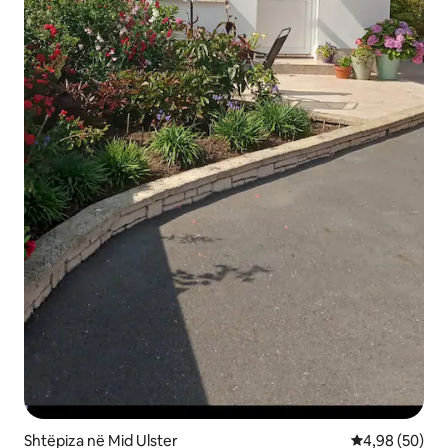
Shtëpiza në Mid Ulster
Vlerësimi mes
4,98 (50)