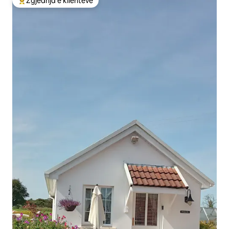
Zgjedhja e klientëve
Më të mirat e zgjedhjeve të klientëve