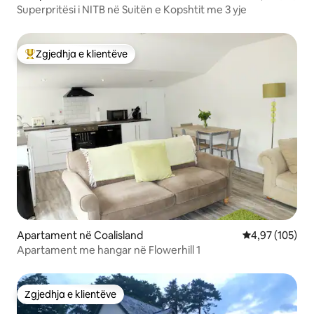
Superpritësi i NITB në Suitën e Kopshtit me 3 yje
Zgjedhja e klientëve
Më të mirat e zgjedhjeve të klientëve
Apartament në Coalisland
Vlerësimi mesa
4,97 (105)
Apartament me hangar në Flowerhill 1
Zgjedhja e klientëve
Zgjedhja e klientëve