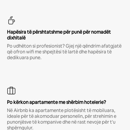
Hapësira të përshtatshme për punë për nomadët
dixhitalë
Po udhëton si profesionist? Gjej një qëndrim afatgjatë
që ofron wifi me shpejtësi të lartë dhe hapësira të
dedikuara pune.
Po kërkon apartamente me shërbim hotelerie?
Në Airbnb ka apartamente plotësisht të mobiluara,
ideale për të akomoduar personelin, për strehimin e
punonjësve të kompanive dhe në rast nevoje për t'u
shpërngulur.