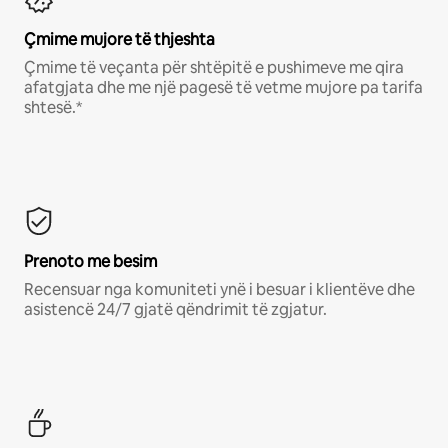
Çmime mujore të thjeshta
Çmime të veçanta për shtëpitë e pushimeve me qira
afatgjata dhe me një pagesë të vetme mujore pa tarifa
shtesë.*
Prenoto me besim
Recensuar nga komuniteti ynë i besuar i klientëve dhe
asistencë 24/7 gjatë qëndrimit të zgjatur.