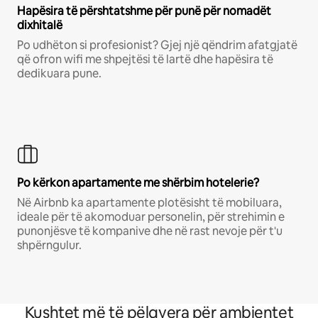
Hapësira të përshtatshme për punë për nomadët
dixhitalë
Po udhëton si profesionist? Gjej një qëndrim afatgjatë
që ofron wifi me shpejtësi të lartë dhe hapësira të
dedikuara pune.
Po kërkon apartamente me shërbim hotelerie?
Në Airbnb ka apartamente plotësisht të mobiluara,
ideale për të akomoduar personelin, për strehimin e
punonjësve të kompanive dhe në rast nevoje për t'u
shpërngulur.
Kushtet më të pëlqyera për ambientet