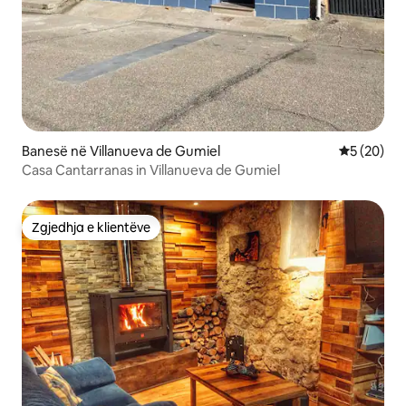
Banesë në Villanueva de Gumiel
Vlerësimi 
5 (20)
Casa Cantarranas in Villanueva de Gumiel
Zgjedhja e klientëve
Zgjedhja e klientëve