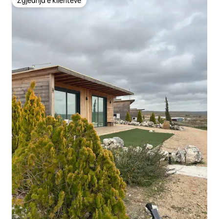
Zgjedhja e klientëve
Zgjedhja e klientëve