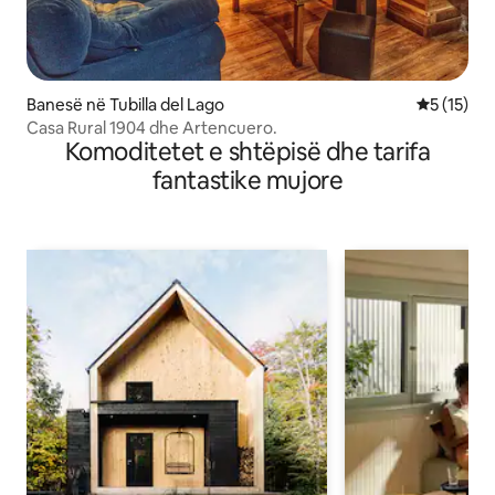
Banesë në Tubilla del Lago
Vlerësimi 
5 (15)
Casa Rural 1904 dhe Artencuero.
Komoditetet e shtëpisë dhe tarifa
fantastike mujore