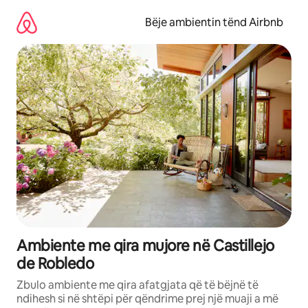
Kalo
te
Bëje ambientin tënd Airbnb
përmbajtja
Ambiente me qira mujore në Castillejo
de Robledo
Zbulo ambiente me qira afatgjata që të bëjnë të
ndihesh si në shtëpi për qëndrime prej një muaji a më