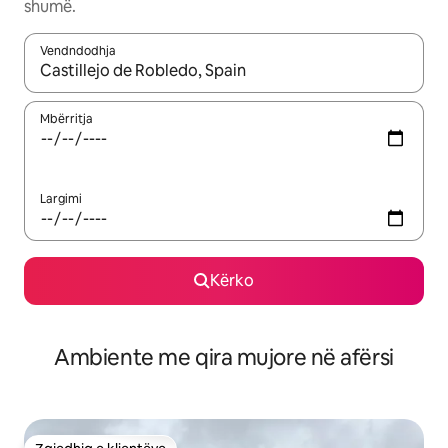
shumë.
Vendndodhja
Kur rezultatet të jenë të disponueshme, lëviz me butonat e shig
Mbërritja
Largimi
Kërko
Ambiente me qira mujore në afërsi