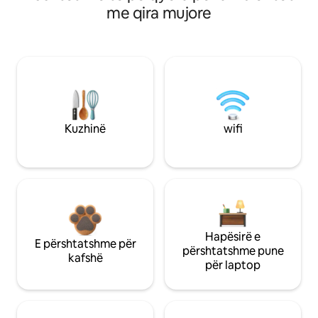
me qira mujore
Kuzhinë
wifi
Hapësirë e
E përshtatshme për
përshtatshme pune
kafshë
për laptop