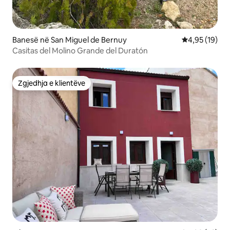
Banesë në San Miguel de Bernuy
Vlerësimi mes
4,95 (19)
Casitas del Molino Grande del Duratón
Zgjedhja e klientëve
Zgjedhja e klientëve