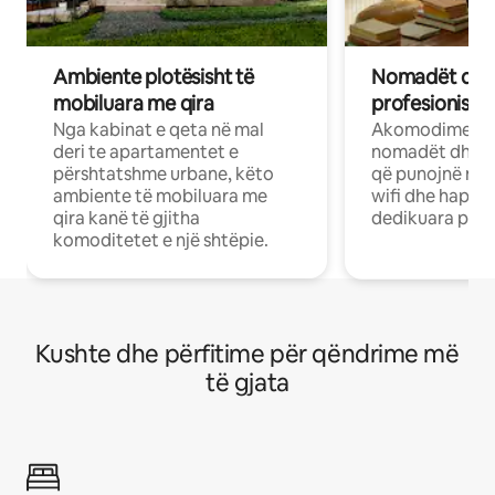
Ambiente plotësisht të
Nomadët dixh
mobiluara me qira
profesionistët
Nga kabinat e qeta në mal
Akomodime të 
deri te apartamentet e
nomadët dhe pr
përshtatshme urbane, këto
që punojnë në 
ambiente të mobiluara me
wifi dhe hapësi
qira kanë të gjitha
dedikuara pune
komoditetet e një shtëpie.
Kushte dhe përfitime për qëndrime më
të gjata