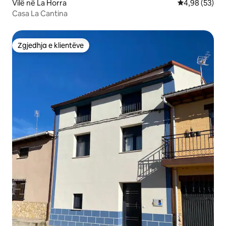
Vilë në La Horra
Vlerësimi mes
4,98 (53)
Casa La Cantina
Zgjedhja e klientëve
Zgjedhja e klientëve