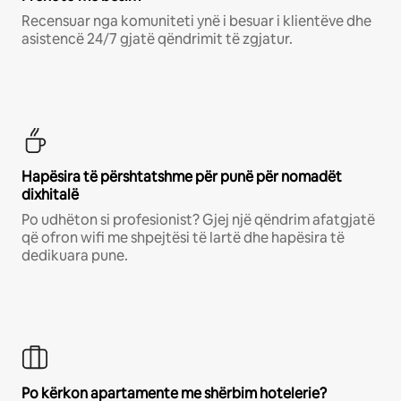
Recensuar nga komuniteti ynë i besuar i klientëve dhe
asistencë 24/7 gjatë qëndrimit të zgjatur.
Hapësira të përshtatshme për punë për nomadët
dixhitalë
Po udhëton si profesionist? Gjej një qëndrim afatgjatë
që ofron wifi me shpejtësi të lartë dhe hapësira të
dedikuara pune.
Po kërkon apartamente me shërbim hotelerie?