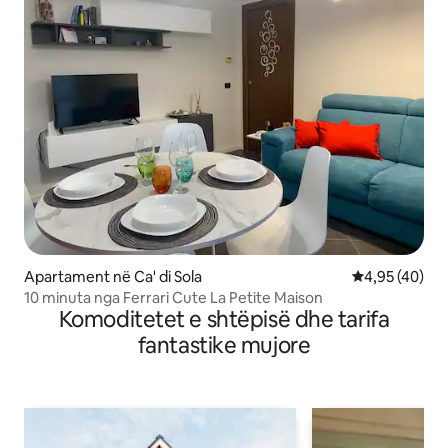
Apartament në Ca' di Sola
Vlerësimi mes
4,95 (40)
10 minuta nga Ferrari Cute La Petite Maison
Komoditetet e shtëpisë dhe tarifa
fantastike mujore