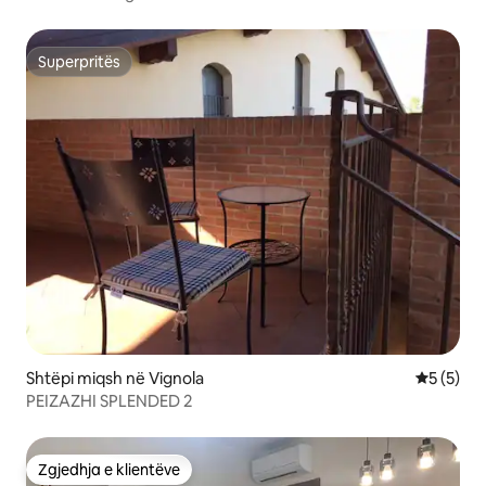
Superpritës
Superpritës
Shtëpi miqsh në Vignola
Vlerësimi
5 (5)
PEIZAZHI SPLENDED 2
Zgjedhja e klientëve
Zgjedhja e klientëve