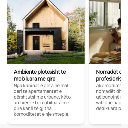
Ambiente plotësisht të
Nomadët dixh
mobiluara me qira
profesionistët
Nga kabinat e qeta në mal
Akomodime të 
deri te apartamentet e
nomadët dhe pr
përshtatshme urbane, këto
që punojnë në 
ambiente të mobiluara me
wifi dhe hapësi
qira kanë të gjitha
dedikuara pune
komoditetet e një shtëpie.