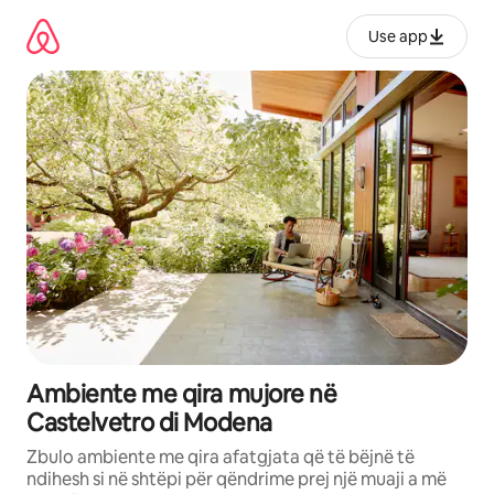
Kalo
te
Use app
përmbajtja
Ambiente me qira mujore në
Castelvetro di Modena
Zbulo ambiente me qira afatgjata që të bëjnë të
ndihesh si në shtëpi për qëndrime prej një muaji a më