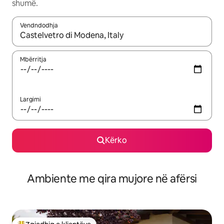
shumë.
Vendndodhja
Kur rezultatet të jenë të disponueshme, lëviz me butonat e shig
Mbërritja
Largimi
Kërko
Ambiente me qira mujore në afërsi