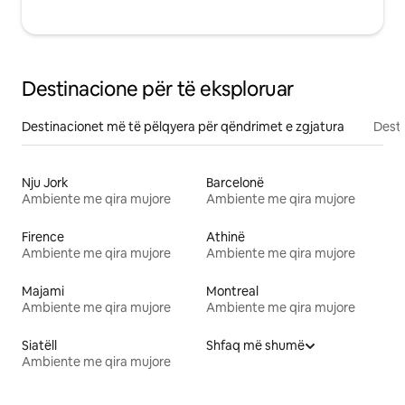
Destinacione për të eksploruar
Destinacionet më të pëlqyera për qëndrimet e zgjatura
Desti
Nju Jork
Barcelonë
Ambiente me qira mujore
Ambiente me qira mujore
Firence
Athinë
Ambiente me qira mujore
Ambiente me qira mujore
Majami
Montreal
Ambiente me qira mujore
Ambiente me qira mujore
Siatëll
Shfaq më shumë
Ambiente me qira mujore