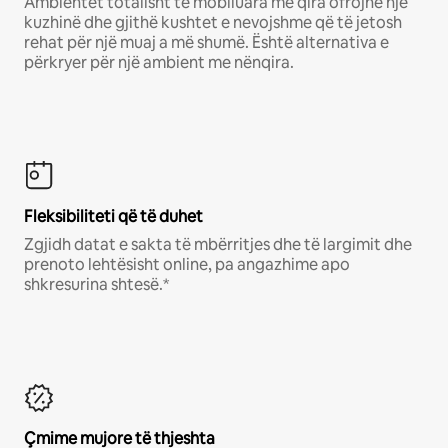
Ambientet totalisht të mobiluara me qira ofrojnë një
kuzhinë dhe gjithë kushtet e nevojshme që të jetosh
rehat për një muaj a më shumë. Është alternativa e
përkryer për një ambient me nënqira.
Fleksibiliteti që të duhet
Zgjidh datat e sakta të mbërritjes dhe të largimit dhe
prenoto lehtësisht online, pa angazhime apo
shkresurina shtesë.*
Çmime mujore të thjeshta