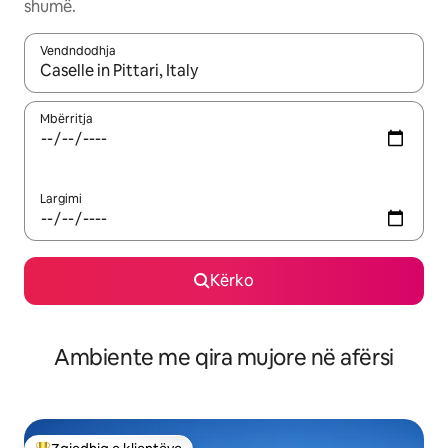
shumë.
Vendndodhja
Kur rezultatet të jenë të disponueshme, lëviz me butonat e shig
Mbërritja
Largimi
Kërko
Ambiente me qira mujore në afërsi