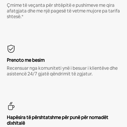
Çmime të veçanta për shtëpitë e pushimeve me qira
afatgjata dhe me një pagesë të vetme mujore pa tarifa
shtesë.*
Prenoto me besim
Recensuar nga komuniteti ynë i besuar i klientëve dhe
asistencë 24/7 gjatë qëndrimit të zgjatur.
Hapësira të përshtatshme për punë për nomadët
dixhitalë