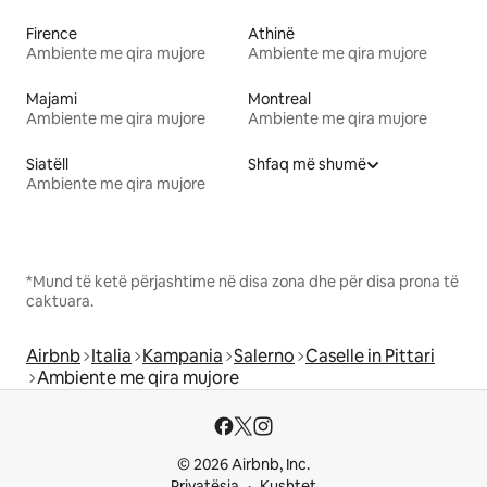
Firence
Athinë
Ambiente me qira mujore
Ambiente me qira mujore
Majami
Montreal
Ambiente me qira mujore
Ambiente me qira mujore
Siatëll
Shfaq më shumë
Ambiente me qira mujore
*Mund të ketë përjashtime në disa zona dhe për disa prona të
caktuara.
Airbnb
Italia
Kampania
Salerno
Caselle in Pittari
Ambiente me qira mujore
© 2026 Airbnb, Inc.
Privatësia
Kushtet