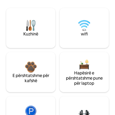
Kuzhinë
wifi
Hapësirë e
E përshtatshme për
përshtatshme pune
kafshë
për laptop