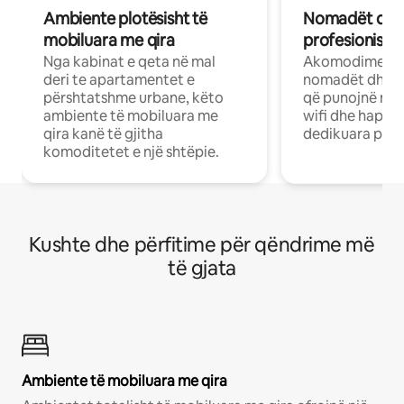
Ambiente plotësisht të
Nomadët dixh
mobiluara me qira
profesionistët
Nga kabinat e qeta në mal
Akomodime të 
deri te apartamentet e
nomadët dhe pr
përshtatshme urbane, këto
që punojnë në 
ambiente të mobiluara me
wifi dhe hapësi
qira kanë të gjitha
dedikuara pune
komoditetet e një shtëpie.
Kushte dhe përfitime për qëndrime më
të gjata
Ambiente të mobiluara me qira