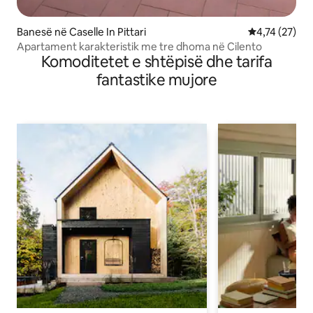
Banesë në Caselle In Pittari
Vlerësimi mes
4,74 (27)
Apartament karakteristik me tre dhoma në Cilento
Komoditetet e shtëpisë dhe tarifa
fantastike mujore