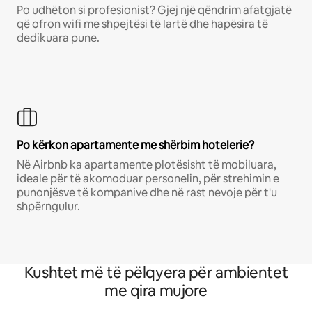
Po udhëton si profesionist? Gjej një qëndrim afatgjatë
që ofron wifi me shpejtësi të lartë dhe hapësira të
dedikuara pune.
Po kërkon apartamente me shërbim hotelerie?
Në Airbnb ka apartamente plotësisht të mobiluara,
ideale për të akomoduar personelin, për strehimin e
punonjësve të kompanive dhe në rast nevoje për t'u
shpërngulur.
Kushtet më të pëlqyera për ambientet
me qira mujore