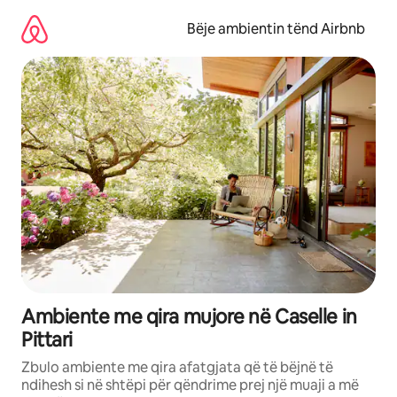
Kalo
te
Bëje ambientin tënd Airbnb
përmbajtja
Ambiente me qira mujore në Caselle in
Pittari
Zbulo ambiente me qira afatgjata që të bëjnë të
ndihesh si në shtëpi për qëndrime prej një muaji a më