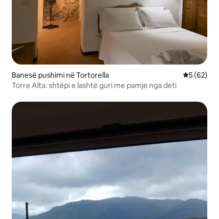
Banesë pushimi në Tortorella
Vlerësimi 
5 (62)
Torre Alta: shtëpi e lashtë guri me pamje nga deti