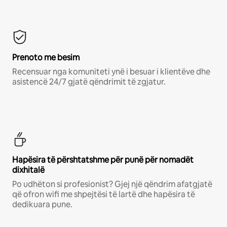
Prenoto me besim
Recensuar nga komuniteti ynë i besuar i klientëve dhe
asistencë 24/7 gjatë qëndrimit të zgjatur.
Hapësira të përshtatshme për punë për nomadët
dixhitalë
Po udhëton si profesionist? Gjej një qëndrim afatgjatë
që ofron wifi me shpejtësi të lartë dhe hapësira të
dedikuara pune.