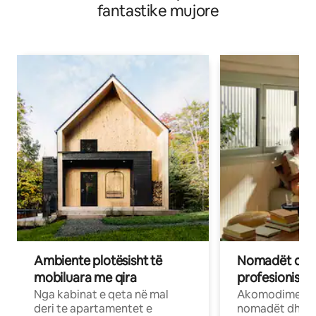
fantastike mujore
Ambiente plotësisht të
Nomadët dixh
mobiluara me qira
profesionistët
Nga kabinat e qeta në mal
Akomodime të 
deri te apartamentet e
nomadët dhe pr