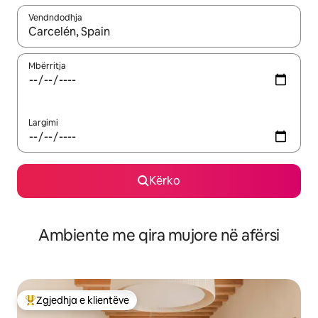
Vendndodhja
Kur rezultatet të jenë të disponueshme, lëviz me butonat e shig
Mbërritja
Largimi
Kërko
Ambiente me qira mujore në afërsi
Zgjedhja e klientëve
Më të mirat e zgjedhjeve të klientëve