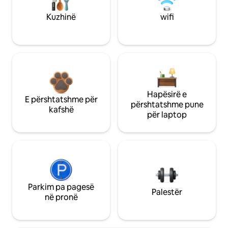
Kuzhinë
wifi
Hapësirë e
E përshtatshme për
përshtatshme pune
kafshë
për laptop
Parkim pa pagesë
Palestër
në pronë