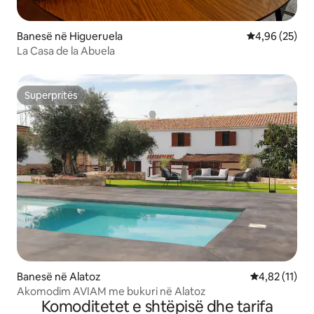
Banesë në Higueruela
Vlerësimi mes
4,96 (25)
La Casa de la Abuela
Superpritës
Superpritës
Banesë në Alatoz
Vlerësimi mes
4,82 (11)
Akomodim AVIAM me bukuri në Alatoz
Komoditetet e shtëpisë dhe tarifa