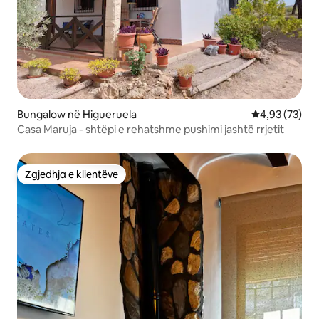
Bungalow në Higueruela
Vlerësimi mes
4,93 (73)
Casa Maruja - shtëpi e rehatshme pushimi jashtë rrjetit
Zgjedhja e klientëve
Zgjedhja e klientëve