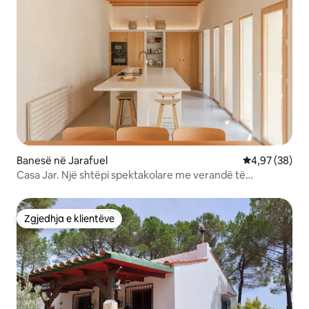
Banesë në Jarafuel
Vlerësimi mes
4,97 (38)
Casa Jar. Një shtëpi spektakolare me verandë të
brendshme.
Zgjedhja e klientëve
Zgjedhja e klientëve