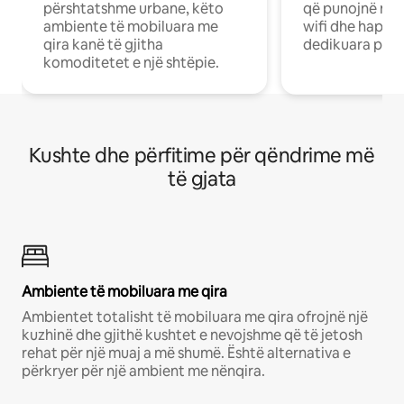
përshtatshme urbane, këto
që punojnë në 
ambiente të mobiluara me
wifi dhe hapësi
qira kanë të gjitha
dedikuara pune
komoditetet e një shtëpie.
Kushte dhe përfitime për qëndrime më
të gjata
Ambiente të mobiluara me qira
Ambientet totalisht të mobiluara me qira ofrojnë një
kuzhinë dhe gjithë kushtet e nevojshme që të jetosh
rehat për një muaj a më shumë. Është alternativa e
përkryer për një ambient me nënqira.