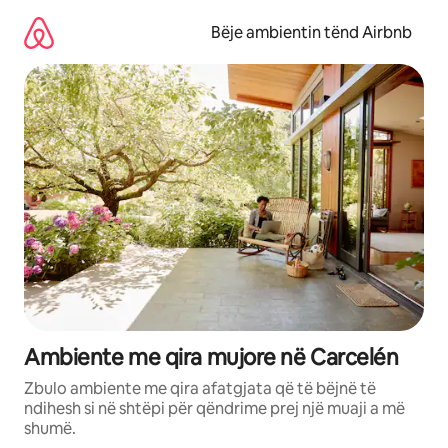
Kalo
te
Bëje ambientin tënd Airbnb
përmbajtja
Ambiente me qira mujore në Carcelén
Zbulo ambiente me qira afatgjata që të bëjnë të
ndihesh si në shtëpi për qëndrime prej një muaji a më
shumë.