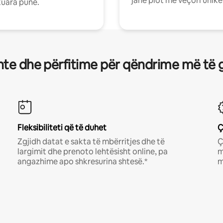
janë plot me veçori unike
uara pune.
te dhe përfitime për qëndrime më të 
Fleksibiliteti që të duhet
Ç
Zgjidh datat e sakta të mbërritjes dhe të
Ç
largimit dhe prenoto lehtësisht online, pa
m
angazhime apo shkresurina shtesë.*
m