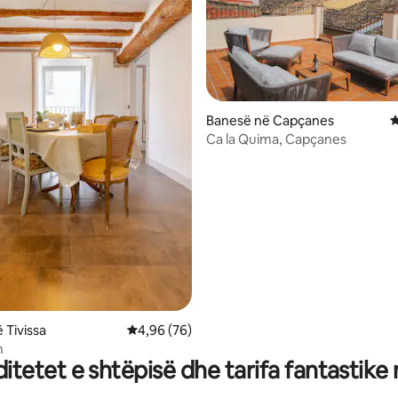
Banesë në Capçanes
V
Ca la Quima, Capçanes
nga 5, 197 vlerësime
 Tivissa
Vlerësimi mesatar 4,96 nga 5, 76 vlerësime
4,96 (76)
m
tetet e shtëpisë dhe tarifa fantastike