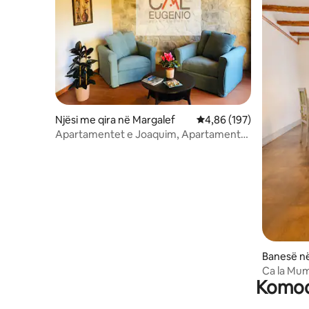
Njësi me qira në Margalef
Vlerësimi mesatar 4,86 
4,86 (197)
Apartamentet e Joaquim, Apartament
me krevat king
Banesë në
Ca la Mu
Komodi