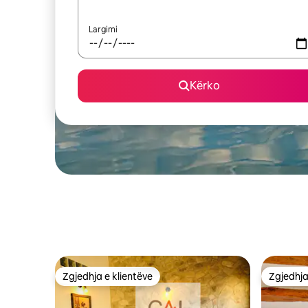
Largimi
Kërko
Zgjedhja e klientëve
Zgjedhja
Zgjedhja e klientëve
Zgjedhja