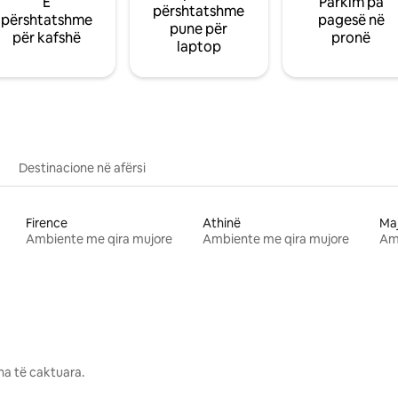
E
Parkim pa
përshtatshme
përshtatshme
pagesë në
pune për
për kafshë
pronë
laptop
Destinacione në afërsi
Firence
Athinë
Ma
Ambiente me qira mujore
Ambiente me qira mujore
Am
na të caktuara.