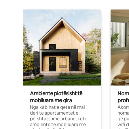
Ambiente plotësisht të
Noma
mobiluara me qira
profe
Nga kabinat e qeta në mal
Akom
deri te apartamentet e
nomad
përshtatshme urbane, këto
që pu
ambiente të mobiluara me
wifi 