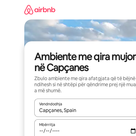
Kalo
te
përmbajtja
Ambiente me qira mujor
në Capçanes
Zbulo ambiente me qira afatgjata që të bëjnë
ndihesh si në shtëpi për qëndrime prej një mua
a më shumë.
Vendndodhja
Kur rezultatet të jenë të disponueshme, lëviz me 
Mbërritja