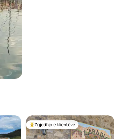
Zgjedhja e klientëve
entëve
Më të mirat e zgjedhjeve të klientëve