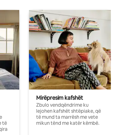
Mirëpresim kafshët
Zbulo vendqëndrime ku
lejohen kafshët shtëpiake, që
e
të mund ta marrësh me vete
e të
mikun tënd me katër këmbë.
qira