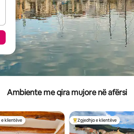
Ambiente me qira mujore në afërsi
 e klientëve
Zgjedhja e klientëve
 e klientëve
Më të mirat e zgjedhjeve të kli