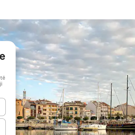
e
 të
ji
butonat e shigjetave lart e poshtë ose eksploro duke prekur ose duke l