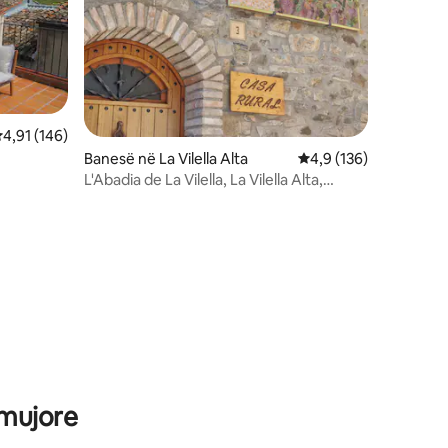
lerësimi mesatar 4,91 nga 5, 146 vlerësime
4,91 (146)
Banesë në La Vilella Alta
Vlerësimi mesatar 4,9
4,9 (136)
L'Abadia de La Vilella, La Vilella Alta,
Priorat
 mujore