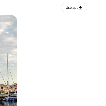
Use app
ëvizur ekranin.