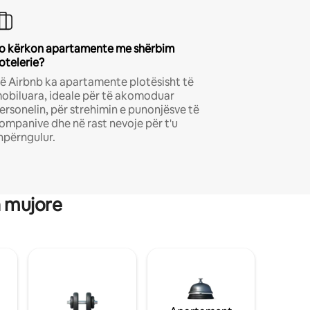
o kërkon apartamente me shërbim
otelerie?
ë Airbnb ka apartamente plotësisht të
obiluara, ideale për të akomoduar
ersonelin, për strehimin e punonjësve të
ompanive dhe në rast nevoje për t'u
hpërngulur.
a mujore