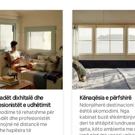
dët dixhitalë dhe
Kënaqësia e përfshirë
sionistët e udhëtimit
Ndonjëherë destinacioni
është akomodimi. Nga
odime të rehatshme për
kabinat buzë shkëmbinjv
ët dhe profesionistët
deri te shtëpitë lundrues
nojnë në distancë me
qeta, këto ambiente me 
dhe hapësira të