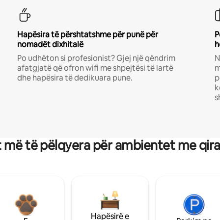
Hapësira të përshtatshme për punë për
P
nomadët dixhitalë
h
Po udhëton si profesionist? Gjej një qëndrim
N
afatgjatë që ofron wifi me shpejtësi të lartë
m
dhe hapësira të dedikuara pune.
p
k
s
 më të pëlqyera për ambientet me qir
Hapësirë e