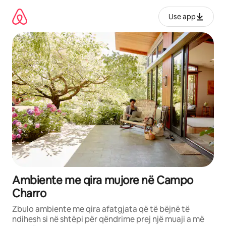
Kalo
te
Use app
përmbajtja
Ambiente me qira mujore në Campo
Charro
Zbulo ambiente me qira afatgjata që të bëjnë të
ndihesh si në shtëpi për qëndrime prej një muaji a më