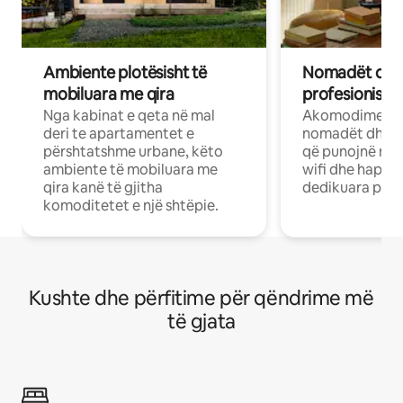
Ambiente plotësisht të
Nomadët dixh
mobiluara me qira
profesionistët
Nga kabinat e qeta në mal
Akomodime të 
deri te apartamentet e
nomadët dhe pr
përshtatshme urbane, këto
që punojnë në 
ambiente të mobiluara me
wifi dhe hapësi
qira kanë të gjitha
dedikuara pune
komoditetet e një shtëpie.
Kushte dhe përfitime për qëndrime më
të gjata