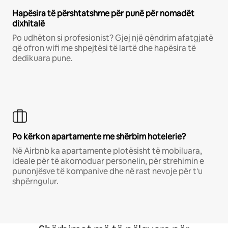
Hapësira të përshtatshme për punë për nomadët
dixhitalë
Po udhëton si profesionist? Gjej një qëndrim afatgjatë
që ofron wifi me shpejtësi të lartë dhe hapësira të
dedikuara pune.
Po kërkon apartamente me shërbim hotelerie?
Në Airbnb ka apartamente plotësisht të mobiluara,
ideale për të akomoduar personelin, për strehimin e
punonjësve të kompanive dhe në rast nevoje për t'u
shpërngulur.