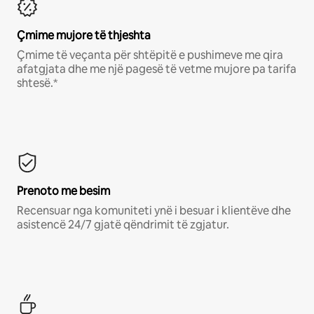
Çmime mujore të thjeshta
Çmime të veçanta për shtëpitë e pushimeve me qira
afatgjata dhe me një pagesë të vetme mujore pa tarifa
shtesë.*
Prenoto me besim
Recensuar nga komuniteti ynë i besuar i klientëve dhe
asistencë 24/7 gjatë qëndrimit të zgjatur.