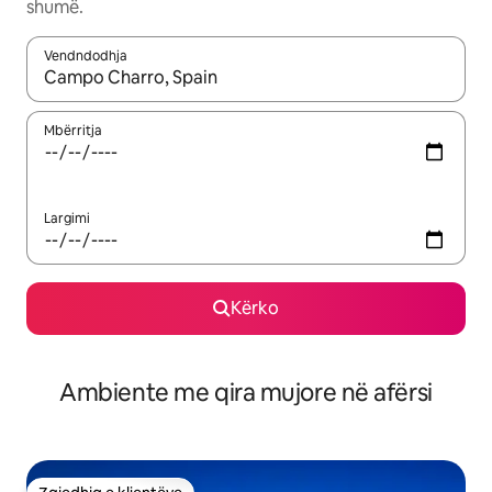
shumë.
Vendndodhja
Kur rezultatet të jenë të disponueshme, lëviz me butonat e shig
Mbërritja
Largimi
Kërko
Ambiente me qira mujore në afërsi