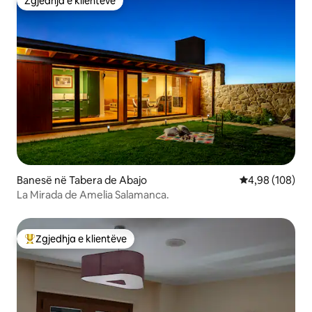
Zgjedhja e klientëve
Zgjedhja e klientëve
Banesë në Tabera de Abajo
Vlerësimi mesa
4,98 (108)
La Mirada de Amelia Salamanca.
Zgjedhja e klientëve
Më të mirat e zgjedhjeve të klientëve