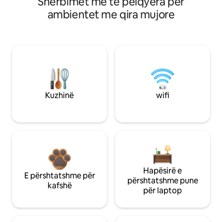
Shërbimet më të pëlqyera për
ambientet me qira mujore
Kuzhinë
wifi
Hapësirë e
E përshtatshme për
përshtatshme pune
kafshë
për laptop