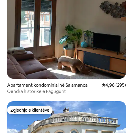
Apartament kondominial në Salamanca
Vlerësimi mesa
4,96 (295)
Qendra historike e Fagugurit
Zgjedhja e klientëve
Zgjedhja e klientëve