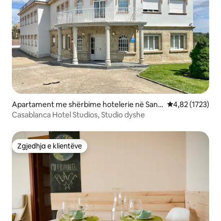
Apartament me shërbime hotelerie në Sant
Vlerësimi mesat
4,82 (1723)
a Marta de Tormes
Casablanca Hotel Studios, Studio dyshe
Zgjedhja e klientëve
Zgjedhja e klientëve