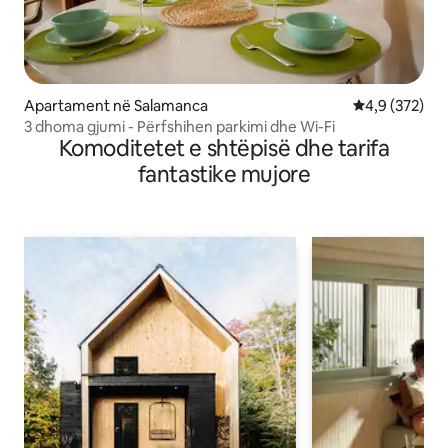
Apartament në Salamanca
Vlerësimi mes
4,9 (372)
3 dhoma gjumi - Përfshihen parkimi dhe Wi-Fi
Komoditetet e shtëpisë dhe tarifa
fantastike mujore