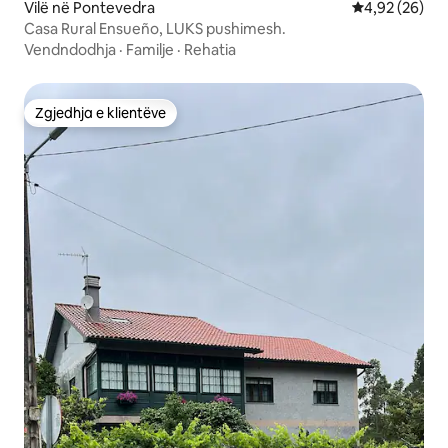
Vilë në Pontevedra
Vlerësimi mes
4,92 (26)
Casa Rural Ensueño, LUKS pushimesh.
Vendndodhja
·
Familje
·
Rehatia
Zgjedhja e klientëve
Zgjedhja e klientëve