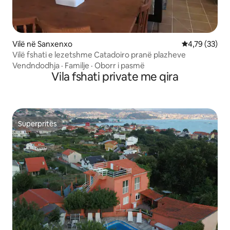
Vilë në Sanxenxo
Vlerësimi mes
4,79 (33)
Vilë fshati e lezetshme Catadoiro pranë plazheve
Vendndodhja
·
Familje
·
Oborr i pasmë
Vila fshati private me qira
Superpritës
Superpritës