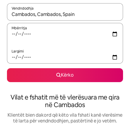
Vendndodhja
Kur rezultatet të jenë të disponueshme, lëviz me butonat e shig
Mbërritja
Largimi
Kërko
Vilat e fshatit më të vlerësuara me qira
në Cambados
Klientët bien dakord që këto vila fshati kanë vlerësime
të larta për vendndodhjen, pastërtinë e jo vetëm.