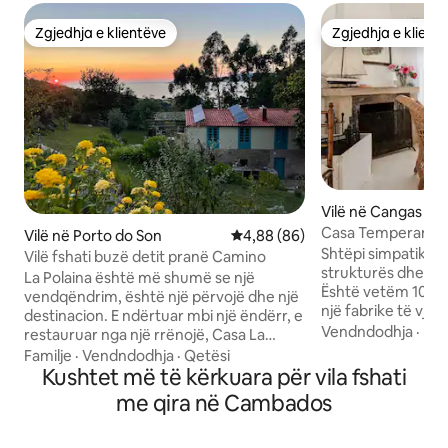
Zgjedhja e klientëve
Zgjedhja e klient
Zgjedhja e klientëve
Zgjedhja e klient
Vilë në Cangas
Casa Temperan, bu
Vilë në Porto do Son
Vlerësimi mesatar 4,88 nga 5, 
4,88 (86)
Shtëpi simpatike p
Vilë fshati buzë detit pranë Camino
strukturës dhe ve
La Polaina është më shumë se një
Është vetëm 10 me
vendqëndrim, është një përvojë dhe një
një fabrike të vjet
destinacion. E ndërtuar mbi një ëndërr, e
Temperan. Ka 4 dh
Vendndodhja
·
Fam
restauruar nga një rrënojë, Casa La
me banjën e saj pr
Polaina është një vend për t'u shkëputur
Familje
·
Vendndodhja
·
Qetësi
dopio në katin e p
dhe për t'u rigjeneruar. Shijo paqen e
Kushtet më të kërkuara për vila fshati
katin përdhes. Të 
plotë dhe pamjet e mrekullueshme të
me qira në Cambados
kanë pamje nga det
oqeanit. Një vend pushimi për
shkak të situatës s
adhuruesit e natyrës dhe familjet, një
dukshmërinë e plaz