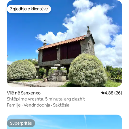
Zgjedhja e klientëve
Zgjedhja e klientëve
Vilë në Sanxenxo
Vlerësimi mes
4,88 (26)
Shtëpi me vreshta, 5 minuta larg plazhit
Familje
·
Vendndodhja
·
Saktësia
Superpritës
Superpritës