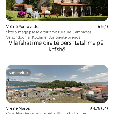
Vilë në Pontevedra
Vlerësimi
5 (4)
Shtëpi magjepsëse e turizmit rural në Cambados
Vendndodhja
·
Kuzhinë
·
Ambiente brenda
Vila fshati me qira të përshtatshme për
kafshë
Superpritës
Superpritës
Vilë në Muros
Vlerësimi mes
4,76 (54)
Cozy Housing Muros Monte-Playa-Gastronomi