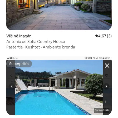
Vilë në Magán
Vlerësimi me
4,67 (3)
Antonio de Sofia Country House
Pastërtia
·
Kushtet
·
Ambiente brenda
Superpritës
Superpritës