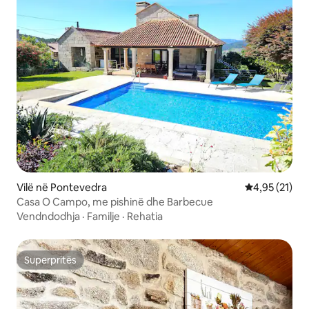
Vilë në Pontevedra
Vlerësimi mes
4,95 (21)
Casa O Campo, me pishinë dhe Barbecue
Vendndodhja
·
Familje
·
Rehatia
Superpritës
Superpritës