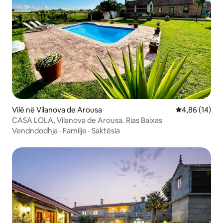
Vilë në Vilanova de Arousa
Vlerësimi mes
4,86 (14)
CASA LOLA, Vilanova de Arousa. Rias Baixas
Vendndodhja
·
Familje
·
Saktësia