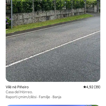
Vilë në Piñeiro
Vlerësimi mes
4,92 (39)
Casa del Hórreo.
Raporti çmim/cilësi
·
Familje
·
Banja