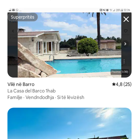
Superpritës
Superpritës
Vilë në Barro
Vlerësimi me
4,8 (25)
La Casa del Barco 1hab
Familje
·
Vendndodhja
·
Si të lëvizësh