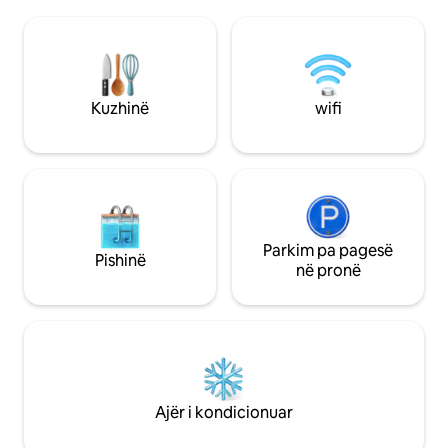
vend çlodhjeje për pelegrinët e Camino-
jashtme private m
s dhe një fole dashurie për çiftet. E
dhomë ndenjjeje 
rinovuar në vitin 2025 me energji
nga deti dhe kuz
elektrike dhe ngrohje të plotë në të
dhe me zyrë.
gjithë shtëpinë, me të njëjtën ndjesi të
kthimit në natyrë.
Kuzhinë
wifi
Parkim pa pagesë
Pishinë
në pronë
Ajër i kondicionuar