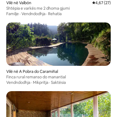
Vilë në Valbón
Vlerësimi mes
4,67 (27)
Shtëpia e varkës me 2 dhoma gjumi
Familje
·
Vendndodhja
·
Rehatia
Vilë në A Pobra do Caramiñal
Finca rural remanso do manantial
Vendndodhja
·
Mikpritja
·
Saktësia