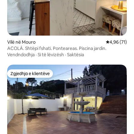
Vilë në Mouro
Vlerësimi mes
4,96 (71)
ACOLÁ. Shtëpi fshati. Ponteareas. Piscina jardin.
Vendndodhja
·
Si të lëvizësh
·
Saktësia
Zgjedhja e klientëve
Zgjedhja e klientëve