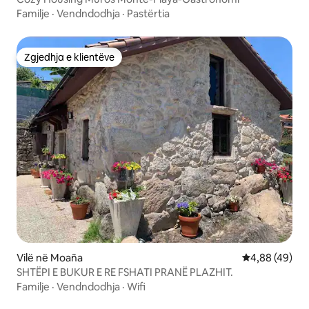
Familje
·
Vendndodhja
·
Pastërtia
Zgjedhja e klientëve
Zgjedhja e klientëve
Vilë në Moaña
Vlerësimi mes
4,88 (49)
SHTËPI E BUKUR E RE FSHATI PRANË PLAZHIT.
Familje
·
Vendndodhja
·
Wifi