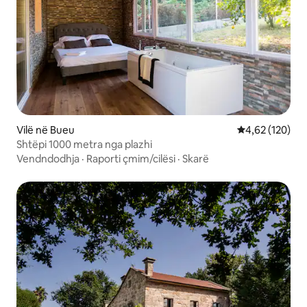
Vilë në Bueu
Vlerësimi mesa
4,62 (120)
Shtëpi 1000 metra nga plazhi
Vendndodhja
·
Raporti çmim/cilësi
·
Skarë