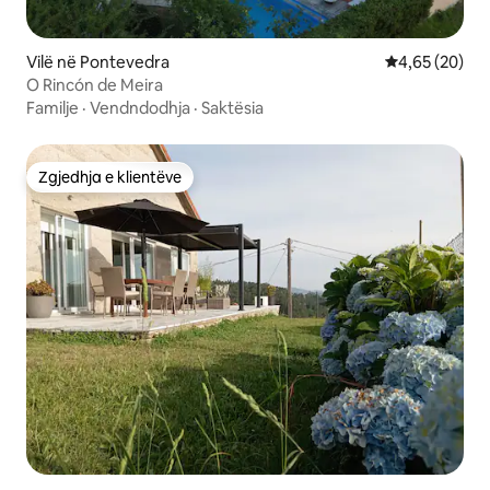
Vilë në Pontevedra
Vlerësimi mes
4,65 (20)
O Rincón de Meira
Familje
·
Vendndodhja
·
Saktësia
Zgjedhja e klientëve
Zgjedhja e klientëve