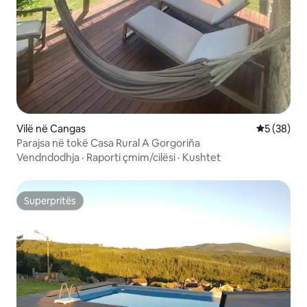
Vilë në Cangas
Vlerësimi 
5 (38)
Parajsa në tokë Casa Rural A Gorgoriña
Vendndodhja
·
Raporti çmim/cilësi
·
Kushtet
Superpritës
Superpritës