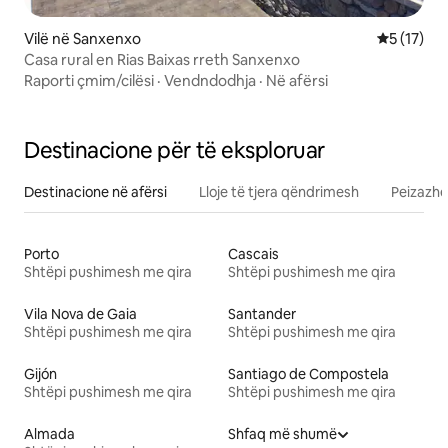
Vilë në Sanxenxo
Vlerësimi 
5 (17)
Casa rural en Rias Baixas rreth Sanxenxo
Raporti çmim/cilësi
·
Vendndodhja
·
Në afërsi
Destinacione për të eksploruar
Destinacione në afërsi
Lloje të tjera qëndrimesh
Peizazhe
Porto
Cascais
Shtëpi pushimesh me qira
Shtëpi pushimesh me qira
Vila Nova de Gaia
Santander
Shtëpi pushimesh me qira
Shtëpi pushimesh me qira
Gijón
Santiago de Compostela
Shtëpi pushimesh me qira
Shtëpi pushimesh me qira
Almada
Shfaq më shumë