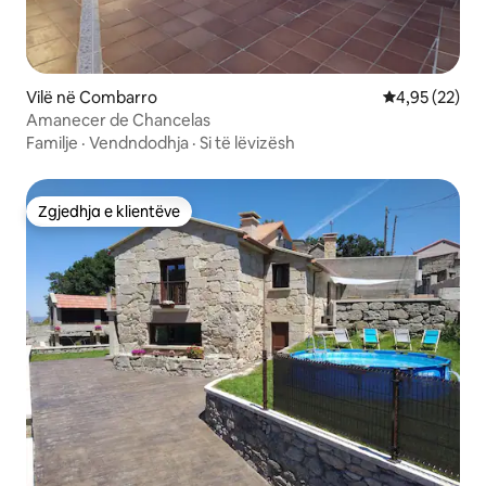
Vilë në Combarro
Vlerësimi mes
4,95 (22)
Amanecer de Chancelas
Familje
·
Vendndodhja
·
Si të lëvizësh
Zgjedhja e klientëve
Zgjedhja e klientëve