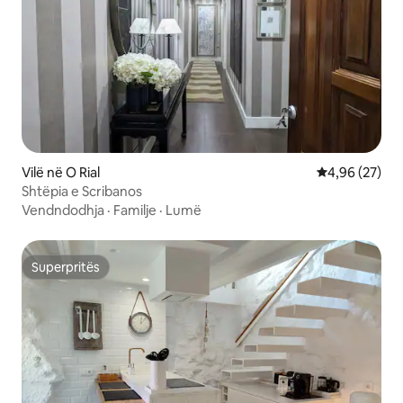
Vilë në O Rial
Vlerësimi mes
4,96 (27)
Shtëpia e Scribanos
Vendndodhja
·
Familje
·
Lumë
Superpritës
Superpritës