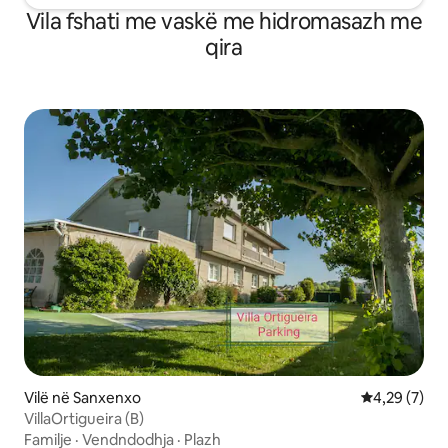
Vila fshati me vaskë me hidromasazh me
qira
Vilë në Sanxenxo
Vlerësimi me
4,29 (7)
VillaOrtigueira (B)
Familje
·
Vendndodhja
·
Plazh