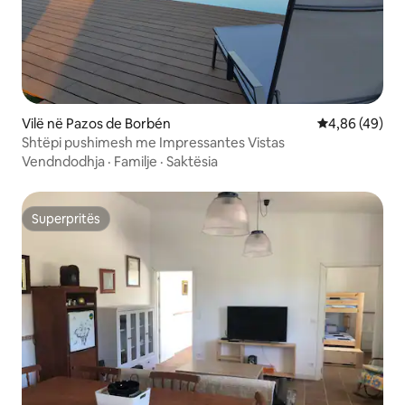
Vilë në Pazos de Borbén
Vlerësimi mes
4,86 (49)
Shtëpi pushimesh me Impressantes Vistas
Vendndodhja
·
Familje
·
Saktësia
Superpritës
Superpritës