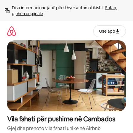
Kalo
Disa informacione janë përkthyer automatikisht. 
Shfaq 
te
gjuhën origjinale
përmbajtja
Use app
Vila fshati për pushime në Cambados
Gjej dhe prenoto vila fshati unike në Airbnb