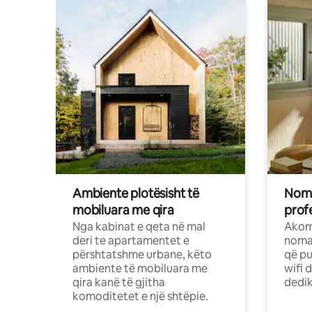
Ambiente plotësisht të
Noma
mobiluara me qira
profe
Nga kabinat e qeta në mal
Akom
deri te apartamentet e
nomad
përshtatshme urbane, këto
që pu
ambiente të mobiluara me
wifi 
qira kanë të gjitha
dedik
komoditetet e një shtëpie.