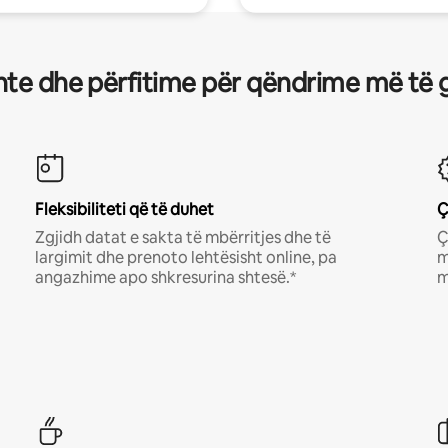
te dhe përfitime për qëndrime më të 
Fleksibiliteti që të duhet
Ç
Zgjidh datat e sakta të mbërritjes dhe të
Ç
largimit dhe prenoto lehtësisht online, pa
m
angazhime apo shkresurina shtesë.*
m