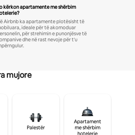
o kërkon apartamente me shërbim
otelerie?
ë Airbnb ka apartamente plotësisht të
obiluara, ideale për të akomoduar
ersonelin, për strehimin e punonjësve të
ompanive dhe në rast nevoje për t'u
hpërngulur.
ra mujore
Apartament
Palestër
me shërbim
hotelerie