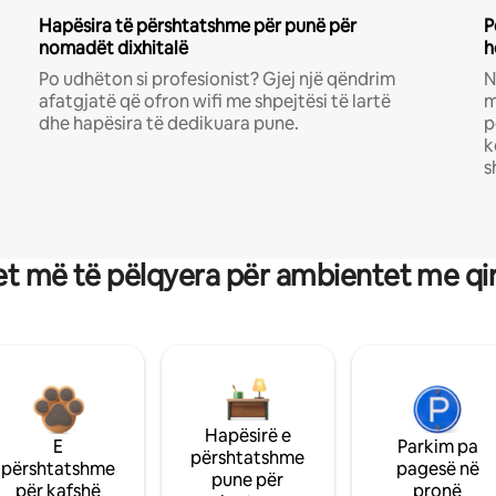
Hapësira të përshtatshme për punë për
P
nomadët dixhitalë
h
Po udhëton si profesionist? Gjej një qëndrim
N
afatgjatë që ofron wifi me shpejtësi të lartë
m
dhe hapësira të dedikuara pune.
p
k
s
t më të pëlqyera për ambientet me qi
Hapësirë e
E
Parkim pa
përshtatshme
përshtatshme
pagesë në
pune për
për kafshë
pronë