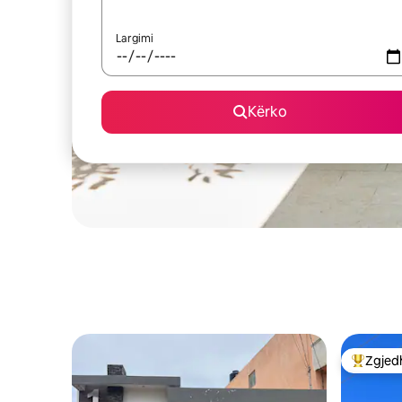
Largimi
Kërko
Zgjedh
Më të mi