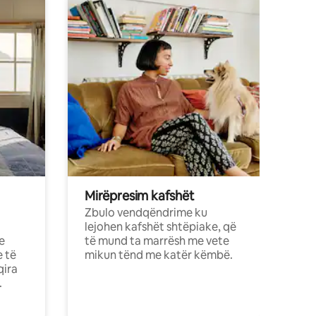
Mirëpresim kafshët
Zbulo vendqëndrime ku
lejohen kafshët shtëpiake, që
e
të mund ta marrësh me vete
e të
mikun tënd me katër këmbë.
qira
.