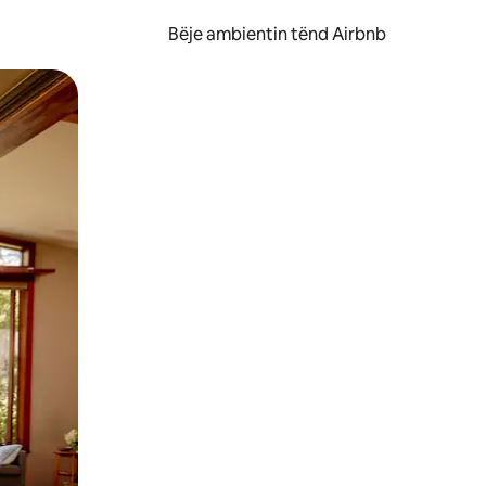
Bëje ambientin tënd Airbnb
ëvizur ekranin.