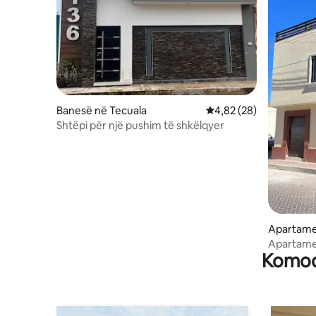
Banesë në Tecuala
Vlerësimi mesatar 4,82
4,82 (28)
Shtëpi për një pushim të shkëlqyer
Apartame
Apartament
Komodi