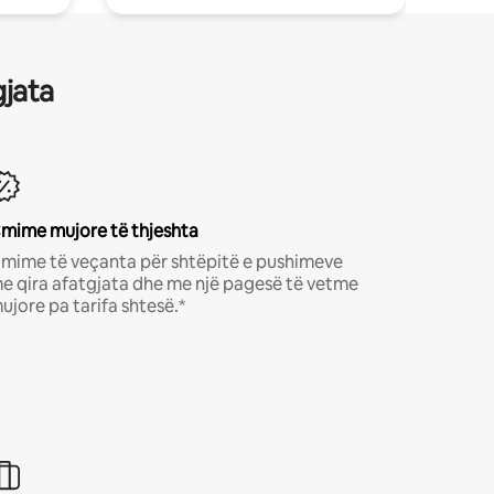
gjata
mime mujore të thjeshta
mime të veçanta për shtëpitë e pushimeve
e qira afatgjata dhe me një pagesë të vetme
ujore pa tarifa shtesë.*