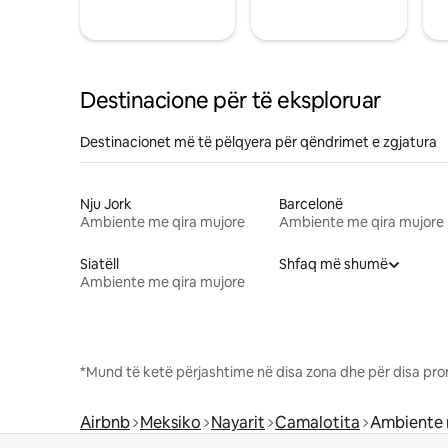
Destinacione për të eksploruar
Destinacionet më të pëlqyera për qëndrimet e zgjatura
Nju Jork
Barcelonë
Ambiente me qira mujore
Ambiente me qira mujore
Siatëll
Shfaq më shumë
Ambiente me qira mujore
*Mund të ketë përjashtime në disa zona dhe për disa pro
Airbnb
Meksiko
Nayarit
Camalotita
Ambiente 