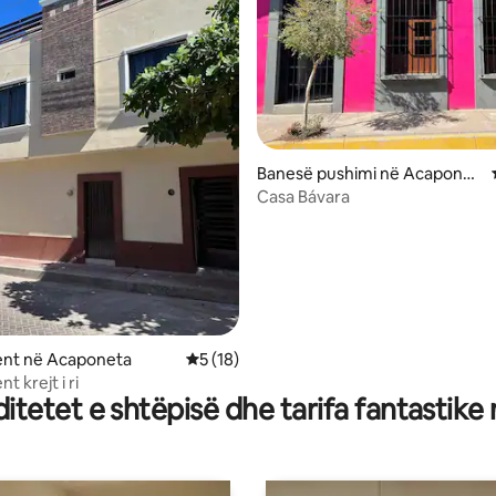
 nga 5, 28 vlerësime
Banesë pushimi në Acaponet
a
Casa Bávara
nt në Acaponeta
Vlerësimi mesatar 5 nga 5, 18 vlerësime
5 (18)
 krejt i ri
tetet e shtëpisë dhe tarifa fantastike