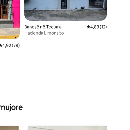
Banesë në Tecuala
Vlerësimi mesatar 4,8
4,83 (12)
Hacienda Limonsito
Vlerësimi mesatar 4,92 nga 5, 78 vlerësime
4,92 (78)
 mujore