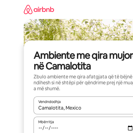
Kalo
te
përmbajtja
Ambiente me qira mujor
në Camalotita
Zbulo ambiente me qira afatgjata që të bëjnë
ndihesh si në shtëpi për qëndrime prej një mua
a më shumë.
Vendndodhja
Kur rezultatet të jenë të disponueshme, lëviz me 
Mbërritja