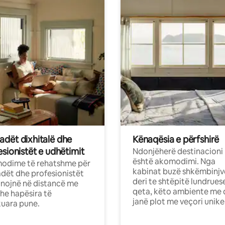
dët dixhitalë dhe
Kënaqësia e përfshirë
sionistët e udhëtimit
Ndonjëherë destinacioni
është akomodimi. Nga
odime të rehatshme për
kabinat buzë shkëmbinjv
ët dhe profesionistët
deri te shtëpitë lundrues
nojnë në distancë me
qeta, këto ambiente me 
dhe hapësira të
janë plot me veçori unike
uara pune.