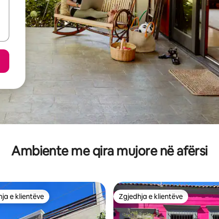
Ambiente me qira mujore në afërsi
ja e klientëve
Zgjedhja e klientëve
rat e zgjedhjeve të klientëve
Zgjedhja e klientëve