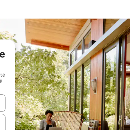
e
 të
ji
butonat e shigjetave lart e poshtë ose eksploro duke prekur ose duke l