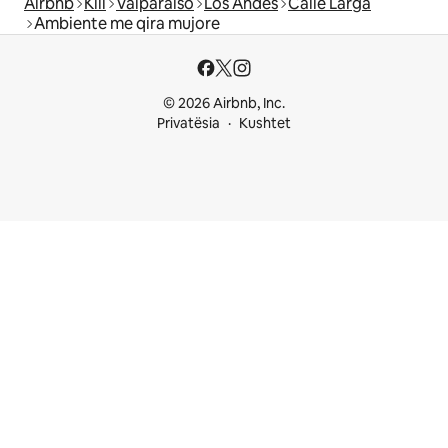
Airbnb
Kili
Valparaíso
Los Andes
Calle Larga
Ambiente me qira mujore
© 2026 Airbnb, Inc.
Privatësia
Kushtet