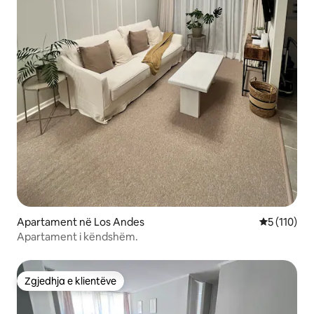
Apartament në Los Andes
Vlerësimi m
5 (110)
Apartament i këndshëm.
Zgjedhja e klientëve
Zgjedhja e klientëve