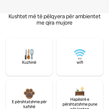
Kushtet më të pëlqyera për ambientet
me qira mujore
Kuzhinë
wifi
Hapësirë e
E përshtatshme për
përshtatshme pune
kafshë