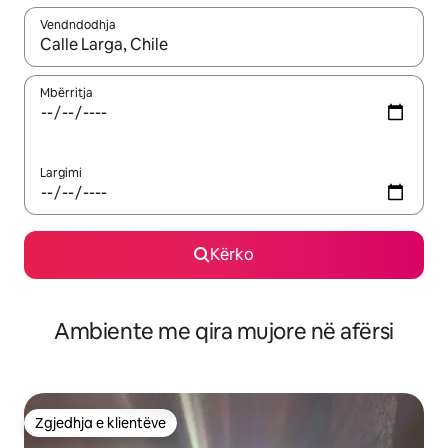
Vendndodhja
Kur rezultatet të jenë të disponueshme, lëviz me butonat e shig
Mbërritja
Largimi
Kërko
Ambiente me qira mujore në afërsi
Zgjedhja e klientëve
Zgjedhja e klientëve