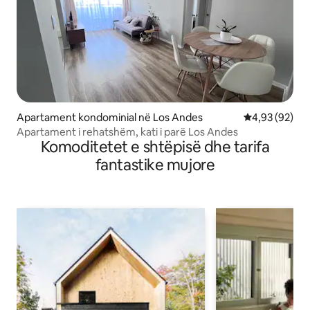
Apartament kondominial në Los Andes
Vlerësimi mes
4,93 (92)
Apartament i rehatshëm, kati i parë Los Andes
Komoditetet e shtëpisë dhe tarifa
fantastike mujore