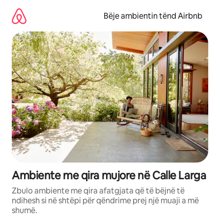
Kalo
te
Bëje ambientin tënd Airbnb
përmbajtja
Ambiente me qira mujore në Calle Larga
Zbulo ambiente me qira afatgjata që të bëjnë të
ndihesh si në shtëpi për qëndrime prej një muaji a më
shumë.