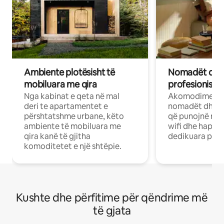
Ambiente plotësisht të
Nomadët dixh
mobiluara me qira
profesionistët
Nga kabinat e qeta në mal
Akomodime të 
deri te apartamentet e
nomadët dhe pr
përshtatshme urbane, këto
që punojnë në 
ambiente të mobiluara me
wifi dhe hapësi
qira kanë të gjitha
dedikuara pune
komoditetet e një shtëpie.
Kushte dhe përfitime për qëndrime më
të gjata