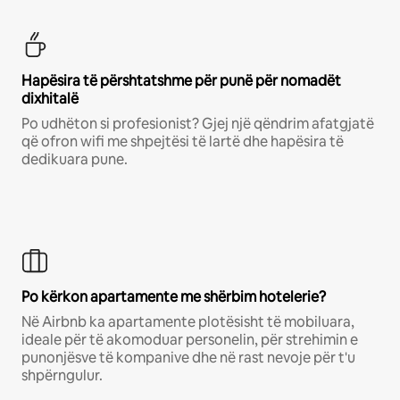
Hapësira të përshtatshme për punë për nomadët
dixhitalë
Po udhëton si profesionist? Gjej një qëndrim afatgjatë
që ofron wifi me shpejtësi të lartë dhe hapësira të
dedikuara pune.
Po kërkon apartamente me shërbim hotelerie?
Në Airbnb ka apartamente plotësisht të mobiluara,
ideale për të akomoduar personelin, për strehimin e
punonjësve të kompanive dhe në rast nevoje për t'u
shpërngulur.