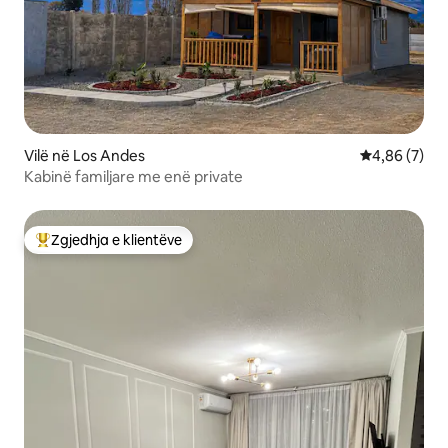
Vilë në Los Andes
Vlerësimi me
4,86 (7)
Kabinë familjare me enë private
Zgjedhja e klientëve
Më të mirat e zgjedhjeve të klientëve