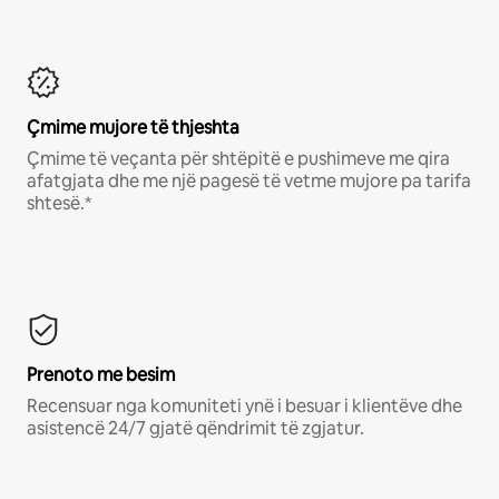
Çmime mujore të thjeshta
Çmime të veçanta për shtëpitë e pushimeve me qira
afatgjata dhe me një pagesë të vetme mujore pa tarifa
shtesë.*
Prenoto me besim
Recensuar nga komuniteti ynë i besuar i klientëve dhe
asistencë 24/7 gjatë qëndrimit të zgjatur.