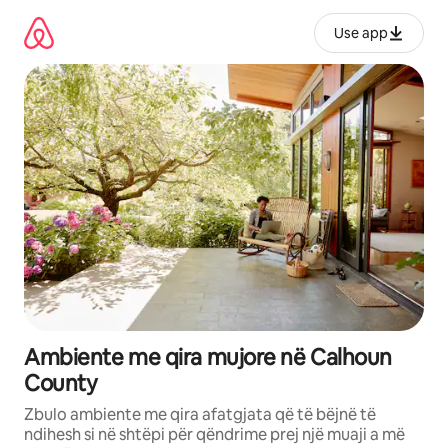
Kalo
te
Use app
përmbajtja
Ambiente me qira mujore në Calhoun
County
Zbulo ambiente me qira afatgjata që të bëjnë të
ndihesh si në shtëpi për qëndrime prej një muaji a më