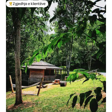
Zgjedhja e klientëve
Më të mirat e zgjedhjeve të klientëve