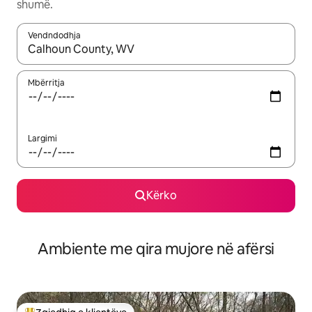
shumë.
Vendndodhja
Kur rezultatet të jenë të disponueshme, lëviz me butonat e shig
Mbërritja
Largimi
Kërko
Ambiente me qira mujore në afërsi