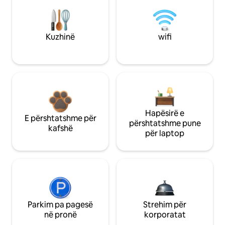
Kuzhinë
wifi
Hapësirë e
E përshtatshme për
përshtatshme pune
kafshë
për laptop
Parkim pa pagesë
Strehim për
në pronë
korporatat