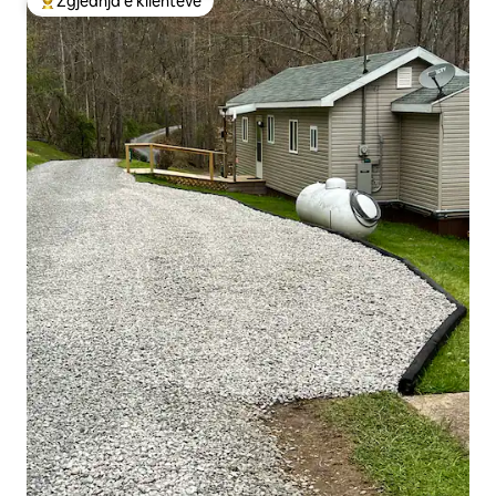
Zgjedhja e klientëve
Më të mirat e zgjedhjeve të klientëve