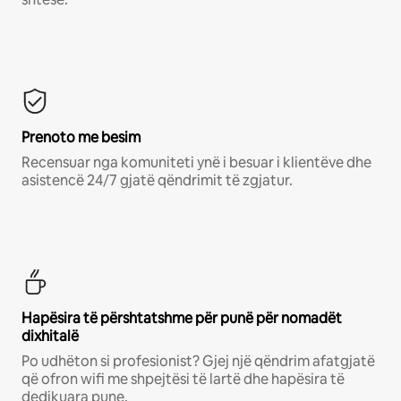
Prenoto me besim
Recensuar nga komuniteti ynë i besuar i klientëve dhe
asistencë 24/7 gjatë qëndrimit të zgjatur.
Hapësira të përshtatshme për punë për nomadët
dixhitalë
Po udhëton si profesionist? Gjej një qëndrim afatgjatë
që ofron wifi me shpejtësi të lartë dhe hapësira të
dedikuara pune.