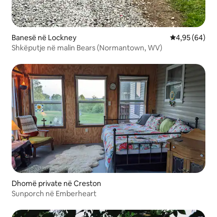
Banesë në Lockney
Vlerësimi mes
4,95 (64)
Shkëputje në malin Bears (Normantown, WV)
Dhomë private në Creston
Sunporch në Emberheart