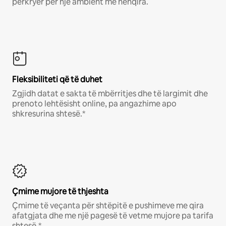
përkryer për një ambient me nënqira.
Fleksibiliteti që të duhet
Zgjidh datat e sakta të mbërritjes dhe të largimit dhe
prenoto lehtësisht online, pa angazhime apo
shkresurina shtesë.*
Çmime mujore të thjeshta
Çmime të veçanta për shtëpitë e pushimeve me qira
afatgjata dhe me një pagesë të vetme mujore pa tarifa
shtesë.*