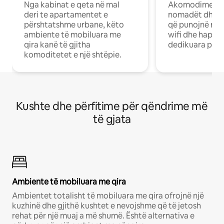
Nga kabinat e qeta në mal
Akomodime të 
deri te apartamentet e
nomadët dhe pr
përshtatshme urbane, këto
që punojnë në 
ambiente të mobiluara me
wifi dhe hapësi
qira kanë të gjitha
dedikuara pune
komoditetet e një shtëpie.
Kushte dhe përfitime për qëndrime më
të gjata
Ambiente të mobiluara me qira
Ambientet totalisht të mobiluara me qira ofrojnë një
kuzhinë dhe gjithë kushtet e nevojshme që të jetosh
rehat për një muaj a më shumë. Është alternativa e