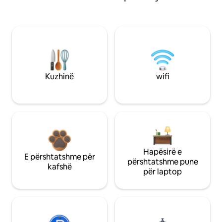
Kuzhinë
wifi
Hapësirë e
E përshtatshme për
përshtatshme pune
kafshë
për laptop