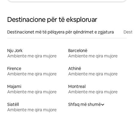
Destinacione për të eksploruar
Destinacionet më të pëlqyera për qëndrimet e zgjatura
Desti
Nju Jork
Barcelonë
Ambiente me qira mujore
Ambiente me qira mujore
Firence
Athinë
Ambiente me qira mujore
Ambiente me qira mujore
Majami
Montreal
Ambiente me qira mujore
Ambiente me qira mujore
Siatëll
Shfaq më shumë
Ambiente me qira mujore