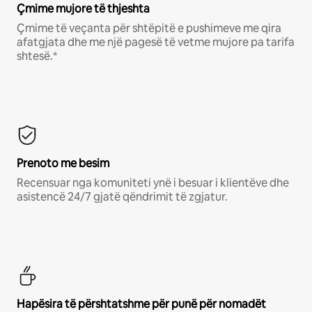
Çmime mujore të thjeshta
Çmime të veçanta për shtëpitë e pushimeve me qira
afatgjata dhe me një pagesë të vetme mujore pa tarifa
shtesë.*
Prenoto me besim
Recensuar nga komuniteti ynë i besuar i klientëve dhe
asistencë 24/7 gjatë qëndrimit të zgjatur.
Hapësira të përshtatshme për punë për nomadët