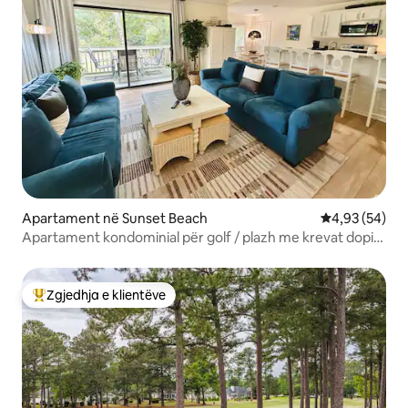
Apartament në Sunset Beach
Vlerësimi mes
4,93 (54)
Apartament kondominial për golf / plazh me krevat dopio
"king"
Zgjedhja e klientëve
Më të mirat e zgjedhjeve të klientëve