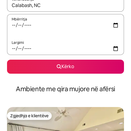
Kur rezultatet të jenë të disponueshme, lëviz me butonat e shig
Mbërritja
Largimi
Kërko
Ambiente me qira mujore në afërsi
Zgjedhja e klientëve
Zgjedhja e klientëve