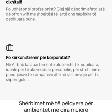
dixhitalë
Po udhëton si profesionist? Gjej një qëndrim afatgjatë
që ofron wifi me shpejtësi të lartë dhe hapësira të
dedikuara pune.
Po kërkon strehim për korporatat?
Në Airbnb ka apartamente plotësisht të mobiluara,
ideale për të akomoduar personelin, për strehimin e
punonjësve të kompanive dhe në rast nevoje për t'u
shpërngulur.
Shërbimet më të pëlqyera për
ambientet me qira mujore