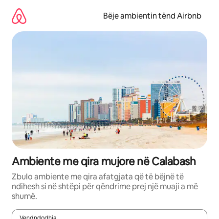
Kalo
te
Bëje ambientin tënd Airbnb
përmbajtja
Ambiente me qira mujore në Calabash
Zbulo ambiente me qira afatgjata që të bëjnë të
ndihesh si në shtëpi për qëndrime prej një muaji a më
shumë.
Vendndodhja