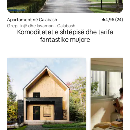
Apartament në Calabash
Vlerësimi mes
4,96 (24)
Grep, linjë dhe lavaman - Calabash
Komoditetet e shtëpisë dhe tarifa
fantastike mujore