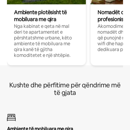
Ambiente plotësisht të
Nomadët dixh
mobiluara me qira
profesionistët
Nga kabinat e qeta në mal
Akomodime të 
deri te apartamentet e
nomadët dhe pr
përshtatshme urbane, këto
që punojnë në 
ambiente të mobiluara me
wifi dhe hapësi
qira kanë të gjitha
dedikuara pune
komoditetet e një shtëpie.
Kushte dhe përfitime për qëndrime më
të gjata
Ambiente të mobiluara me qira