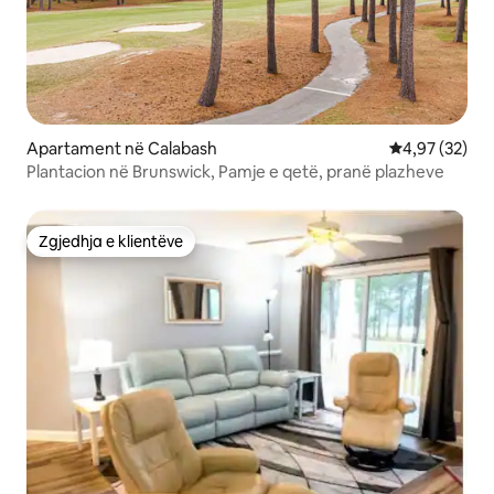
Apartament në Calabash
Vlerësimi mes
4,97 (32)
Plantacion në Brunswick, Pamje e qetë, pranë plazheve
Zgjedhja e klientëve
Zgjedhja e klientëve