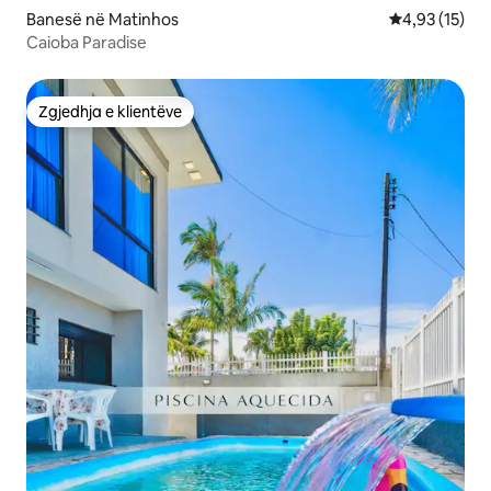
Banesë në Matinhos
Vlerësimi mes
4,93 (15)
Caioba Paradise
Zgjedhja e klientëve
Zgjedhja e klientëve