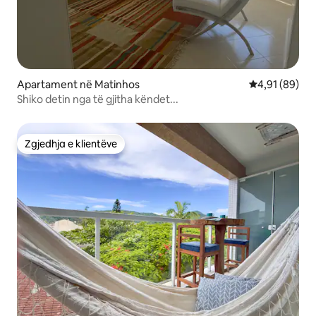
Apartament në Matinhos
Vlerësimi mes
4,91 (89)
Shiko detin nga të gjitha këndet...
Zgjedhja e klientëve
Zgjedhja e klientëve