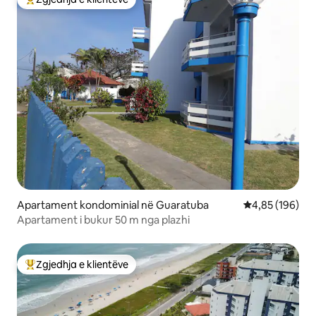
Më të mirat e zgjedhjeve të klientëve
Apartament kondominial në Guaratuba
Vlerësimi mesa
4,85 (196)
Apartament i bukur 50 m nga plazhi
Zgjedhja e klientëve
Më të mirat e zgjedhjeve të klientëve