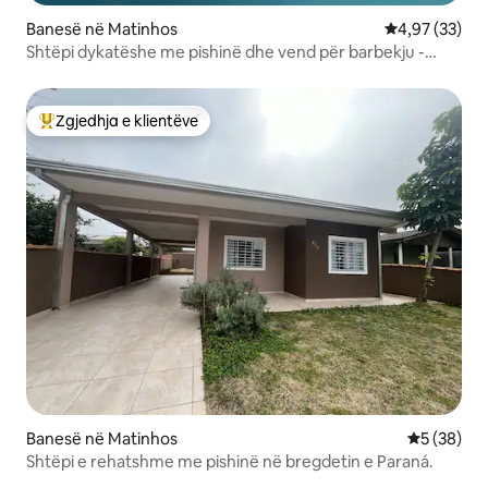
Banesë në Matinhos
Vlerësimi mes
4,97 (33)
Shtëpi dykatëshe me pishinë dhe vend për barbekju -
pranë shfaqjeve
Zgjedhja e klientëve
Më të mirat e zgjedhjeve të klientëve
Banesë në Matinhos
Vlerësimi 
5 (38)
Shtëpi e rehatshme me pishinë në bregdetin e Paraná.