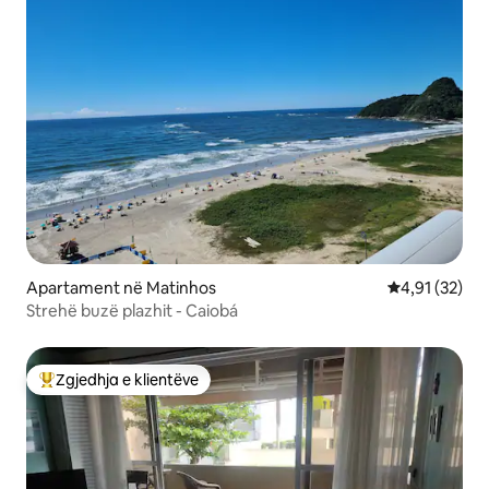
Apartament në Matinhos
Vlerësimi mes
4,91 (32)
Strehë buzë plazhit - Caiobá
Zgjedhja e klientëve
Më të mirat e zgjedhjeve të klientëve