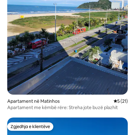
Apartament në Matinhos
Vlerësimi 
5 (21)
Apartament me këmbë rëre: Streha jote buzë plazhit
Zgjedhja e klientëve
Zgjedhja e klientëve