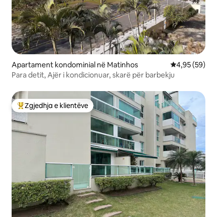
Apartament kondominial në Matinhos
Vlerësimi mes
4,95 (59)
Para detit, Ajër i kondicionuar, skarë për barbekju
Zgjedhja e klientëve
Më të mirat e zgjedhjeve të klientëve