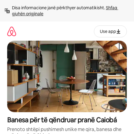
Kalo
Disa informacione janë përkthyer automatikisht. 
Shfaq 
te
gjuhën origjinale
përmbajtja
Use app
Banesa për të qëndruar pranë Caiobá
Prenoto shtëpi pushimesh unike me qira, banesa dhe