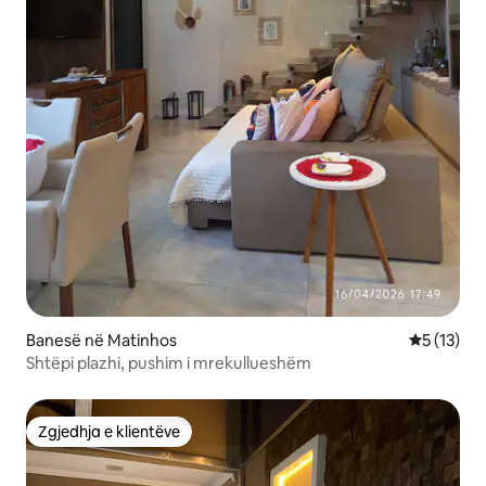
Banesë në Matinhos
Vlerësimi 
5 (13)
Shtëpi plazhi, pushim i mrekullueshëm
Zgjedhja e klientëve
Zgjedhja e klientëve