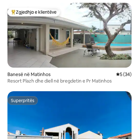
Zgjedhja e klientëve
Më të mirat e zgjedhjeve të klientëve
Banesë në Matinhos
Vlerësimi 
5 (34)
Resort Plazh dhe diell në bregdetin e Pr Matinhos
Superpritës
Superpritës