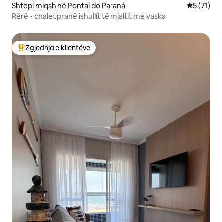
Shtëpi miqsh në Pontal do Paraná
Vlerësimi 
5 (71)
Rërë - chalet pranë ishullit të mjaltit me vaska
Zgjedhja e klientëve
Më të mirat e zgjedhjeve të klientëve