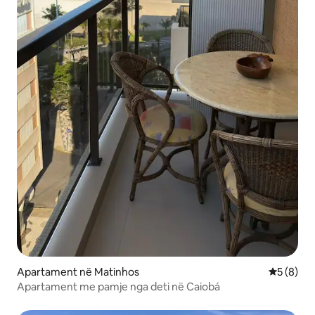
Apartament në Matinhos
Vlerësimi
5 (8)
Apartament me pamje nga deti në Caiobá