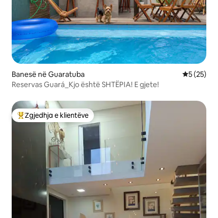
Banesë në Guaratuba
Vlerësimi 
5 (25)
Reservas Guará_Kjo është SHTËPIA! E gjete!
Zgjedhja e klientëve
Më të mirat e zgjedhjeve të klientëve