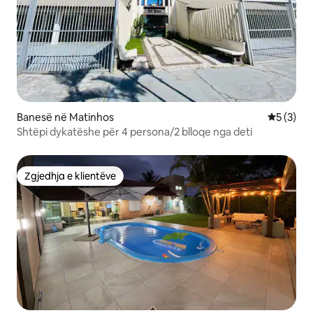
Banesë në Matinhos
Vlerësimi
5 (3)
Shtëpi dykatëshe për 4 persona/2 blloqe nga deti
Zgjedhja e klientëve
Zgjedhja e klientëve