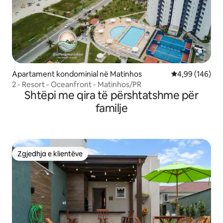
Apartament kondominial në Matinhos
Vlerësimi mesa
4,99 (146)
2 - Resort - Oceanfront - Matinhos/PR
Shtëpi me qira të përshtatshme për
familje
Zgjedhja e klientëve
Zgjedhja e klientëve