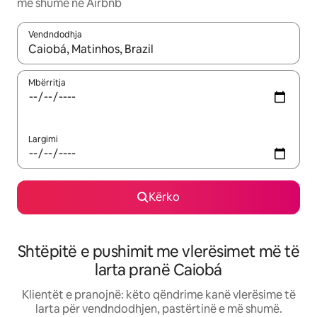
më shumë në Airbnb
Vendndodhja
Kur rezultatet të jenë të disponueshme, lëviz me butonat e shig
Mbërritja
Largimi
Kërko
Shtëpitë e pushimit me vlerësimet më të
larta pranë Caiobá
Klientët e pranojnë: këto qëndrime kanë vlerësime të
larta për vendndodhjen, pastërtinë e më shumë.