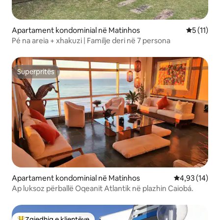
Apartament kondominial në Matinhos
Vlerësimi 
5 (11)
Pé na areia + xhakuzi | Familje deri në 7 persona
Superpritës
Superpritës
Apartament kondominial në Matinhos
Vlerësimi mes
4,93 (14)
Ap luksoz përballë Oqeanit Atlantik në plazhin Caiobá.
Zgjedhja e klientëve