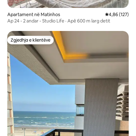
Apartament në Matinhos
Vlerësimi mesa
4,86 (127)
Ap 24 - 2 andar - Studio Life · Apê 600 m larg detit
Zgjedhja e klientëve
Zgjedhja e klientëve