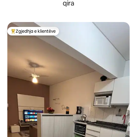
qira
Zgjedhja e klientëve
Më të mirat e zgjedhjeve të klientëve