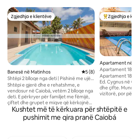
Zgjedhja e klientëve
Zgjedhja e klie
Zgjedhja e klientëve
Më të mirat e zgj
Apartament në Ma
Apartament 180 m 
Banesë në Matinhos
Vlerësimi mesatar 5 nga 5,
5 (8)
de Caiobá me pish
Apartament 180 me
Shtëpi 2 blloqe nga deti | Pishinë me ujë
Ed. Cygnus në Caio
të ngrohtë, 4 dhoma gjumi
Shtëpi e gjerë dhe e rehatshme, e
dhe çifte. Mund të
vendosur në Caiobá, vetëm 2 blloqe nga
vizitorë, por përv
deti. E përkryer për familjet me fëmijë,
4 persona. Ajo ka
çiftet dhe grupet e miqve që kërkojnë
banjë private, me 
Kushtet më të kërkuara për shtëpitë e
kohë të lirë, qetësi dhe prakticitet
dhe ajër të kondic
Pishinë me ngrohje deri në 36 °C, ajër të
pushimit me qira pranë Caiobá
me 2 krevate tek, 
kondicionuar, wifi dhe televizor
peshqirë banje, n
inteligjent Kuzhinë e pajisur, 4 suita dhe 1
televizor inteligje
dhomë gjumi me krevate marinari,
plotësisht të pajis
dhomë e madhe e integruar ndenjjeje