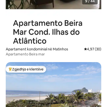
Apartament kondominial në Matinhos
Vlerësimi mes
4,97 (30)
Apartamento Beira mar
Zgjedhja e klientëve
Më të mirat e zgjedhjeve të klientëve