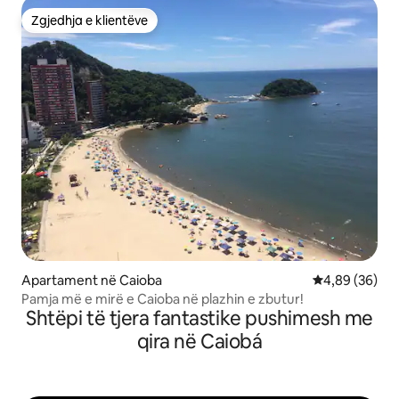
Zgjedhja e klientëve
Zgjedhja e klientëve
Apartament në Caioba
Vlerësimi mes
4,89 (36)
Pamja më e mirë e Caioba në plazhin e zbutur!
Shtëpi të tjera fantastike pushimesh me
qira në Caiobá