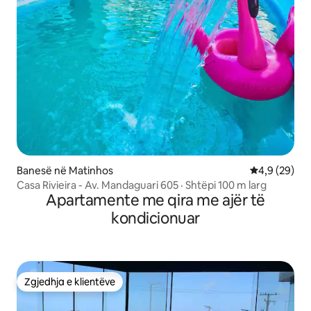
Banesë në Matinhos
Vlerësimi me
4,9 (29)
Casa Rivieira - Av. Mandaguari 605 · Shtëpi 100 m larg
Apartamente me qira me ajër të
kondicionuar
Zgjedhja e klientëve
Zgjedhja e klientëve