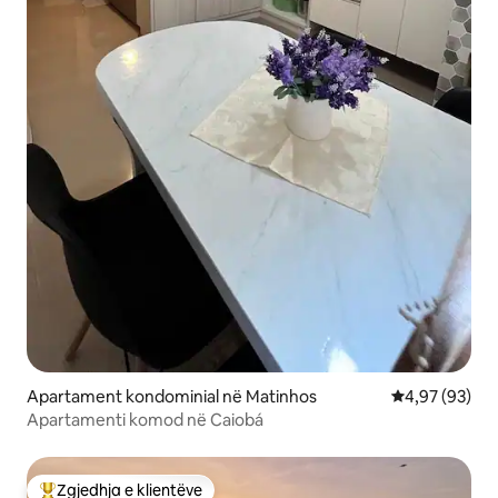
Apartament kondominial në Matinhos
Vlerësimi mes
4,97 (93)
Apartamenti komod në Caiobá
Zgjedhja e klientëve