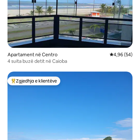
Apartament në Centro
Vlerësimi mes
4,96 (54)
4 suita buzë detit në Caioba
Zgjedhja e klientëve
Më të mirat e zgjedhjeve të klientëve