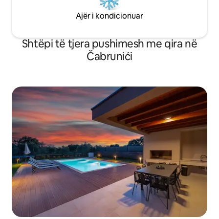
Ajër i kondicionuar
Shtëpi të tjera pushimesh me qira në
Čabrunići