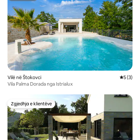
Vilë në Štokovci
Vlerësimi
5 (3)
Vila Palma Dorada nga Istrialux
Zgjedhja e klientëve
Zgjedhja e klientëve