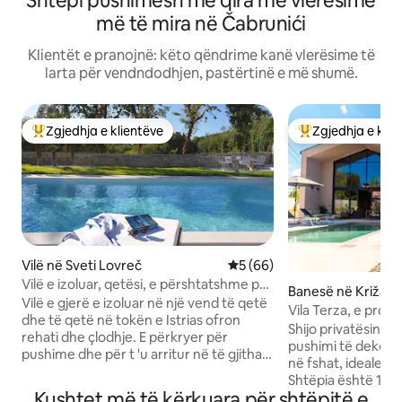
Shtëpi pushimesh me qira me vlerësime
më të mira në Čabrunići
Klientët e pranojnë: këto qëndrime kanë vlerësime të
larta për vendndodhjen, pastërtinë e më shumë.
Zgjedhja e klientëve
Zgjedhja e klie
Më të mirat e zgjedhjeve të klientëve
Më të mirat e zgj
Vilë në Sveti Lovreč
Vlerësimi mesatar 5 nga 5, 
5 (66)
Vilë e izoluar, qetësi, e përshtatshme për
Banesë në Križanc
familje dhe kafshë shtëpiake
Vilë e gjerë e izoluar në një vend të qetë
Vila Terza, e proj
dhe të qetë në tokën e Istrias ofron
Shijo privatësinë e
rehati dhe çlodhje. E përkryer për
pushimi të dekoru
pushime dhe për t 'u arritur në të gjitha
në fshat, ideale pë
pikat e interesit. Në një zonë shumë të
Shtëpia është 109m
qetë, vila ofron privatësi, vend të qetë
Kushtet më të kërkuara për shtëpitë e
750 m2. Shtëpia o