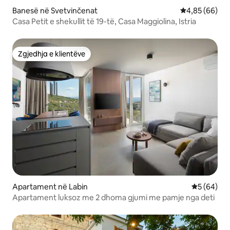
Banesë në Svetvinčenat
Vlerësimi mes
4,85 (66)
Casa Petit e shekullit të 19-të, Casa Maggiolina, Istria
Zgjedhja e klientëve
Zgjedhja e klientëve
Apartament në Labin
Vlerësimi 
5 (64)
Apartament luksoz me 2 dhoma gjumi me pamje nga deti