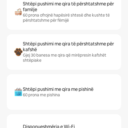
Shtëpi pushimi me qira të përshtatshme për
familje
60 prona ofrojnë hapësirë shtesë dhe kushte të
përshtatshme për fëmijë
Shtëpi pushimi me qira të përshtatshme për
kafshë
Gjej 30 banesa me qira që mirëpresin kafshët
shtëpiake
Shtëpi pushimi me qira me pishinë
60 prona me pishina
Disponueshmëria e Wi-Fi