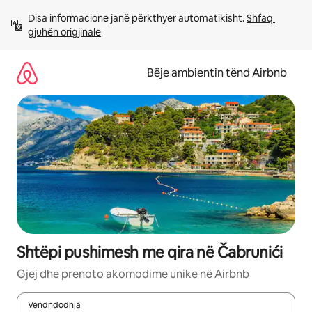
Kalo
Disa informacione janë përkthyer automatikisht. 
Shfaq 
te
gjuhën origjinale
përmbajtja
Bëje ambientin tënd Airbnb
Shtëpi pushimesh me qira në Čabrunići
Gjej dhe prenoto akomodime unike në Airbnb
Vendndodhja