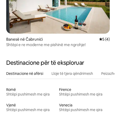
Banesë në Čabrunići
Vlerësimi
5 (4)
Shtëpi e re moderne me pishinë me ngrohje!
Destinacione për të eksploruar
Destinacione në afërsi
Lloje të tjera qëndrimesh
Peizazhe
Romë
Firence
Shtëpi pushimesh me qira
Shtëpi pushimesh me qira
Vjenë
Venecia
Shtëpi pushimesh me qira
Shtëpi pushimesh me qira