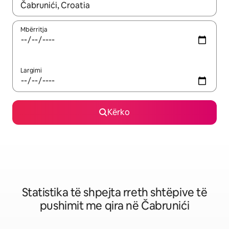
Kur rezultatet të jenë të disponueshme, lëviz me butonat e shig
Mbërritja
Largimi
Kërko
Statistika të shpejta rreth shtëpive të
pushimit me qira në Čabrunići