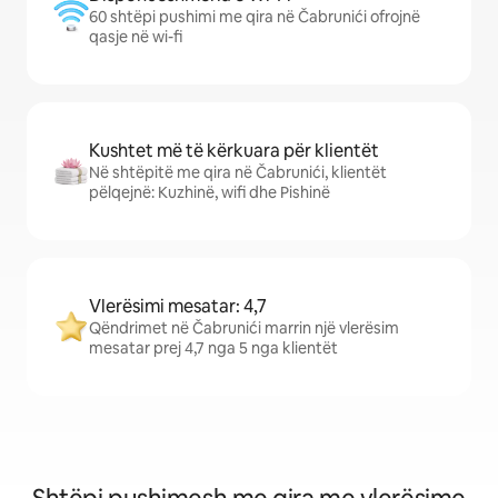
60 shtëpi pushimi me qira në Čabrunići ofrojnë
qasje në wi-fi
Kushtet më të kërkuara për klientët
Në shtëpitë me qira në Čabrunići, klientët
pëlqejnë: Kuzhinë, wifi dhe Pishinë
Vlerësimi mesatar: 4,7
Qëndrimet në Čabrunići marrin një vlerësim
mesatar prej 4,7 nga 5 nga klientët