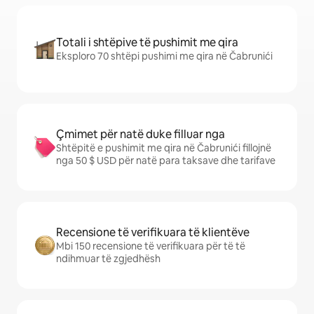
Totali i shtëpive të pushimit me qira
Eksploro 70 shtëpi pushimi me qira në Čabrunići
Çmimet për natë duke filluar nga
Shtëpitë e pushimit me qira në Čabrunići fillojnë
nga 50 $ USD për natë para taksave dhe tarifave
Recensione të verifikuara të klientëve
Mbi 150 recensione të verifikuara për të të
ndihmuar të zgjedhësh