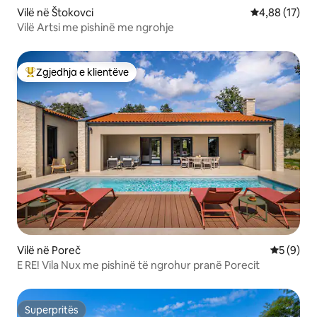
Vilë në Štokovci
Vlerësimi mes
4,88 (17)
Vilë Artsi me pishinë me ngrohje
Zgjedhja e klientëve
Më të mirat e zgjedhjeve të klientëve
Vilë në Poreč
Vlerësimi
5 (9)
E RE! Vila Nux me pishinë të ngrohur pranë Porecit
Superpritës
Superpritës