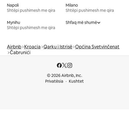
Napoli
Milano
Shtëpi pushimesh me qira
Shtëpi pushimesh me qira
Mynihu
Shfaq më shumë
Shtëpi pushimesh me qira
Airbnb
Kroacia
Qarku i Istrisë
Općina Svetvinčenat
Čabrunići
© 2026 Airbnb, Inc.
Privatësia
Kushtet