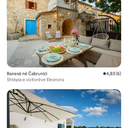
Banesë në Čabrunići
Vlerësimi me
4,83 (6)
Shtëpia e vizitorëve Eleonora