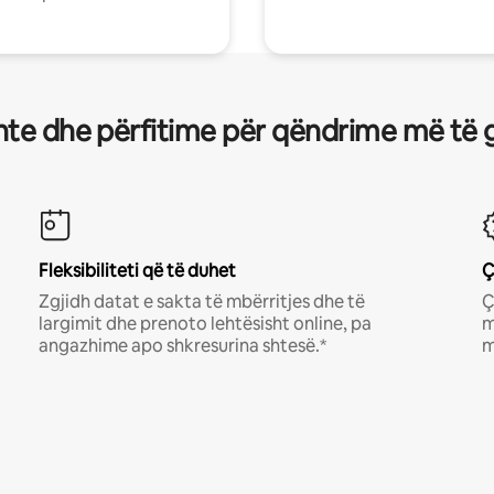
te dhe përfitime për qëndrime më të 
Fleksibiliteti që të duhet
Ç
Zgjidh datat e sakta të mbërritjes dhe të
Ç
largimit dhe prenoto lehtësisht online, pa
m
angazhime apo shkresurina shtesë.*
m