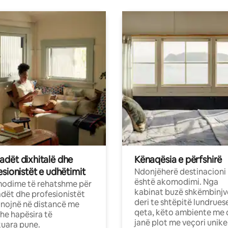
dët dixhitalë dhe
Kënaqësia e përfshirë
sionistët e udhëtimit
Ndonjëherë destinacioni
është akomodimi. Nga
odime të rehatshme për
kabinat buzë shkëmbinjv
ët dhe profesionistët
deri te shtëpitë lundrues
nojnë në distancë me
qeta, këto ambiente me 
dhe hapësira të
janë plot me veçori unike
uara pune.