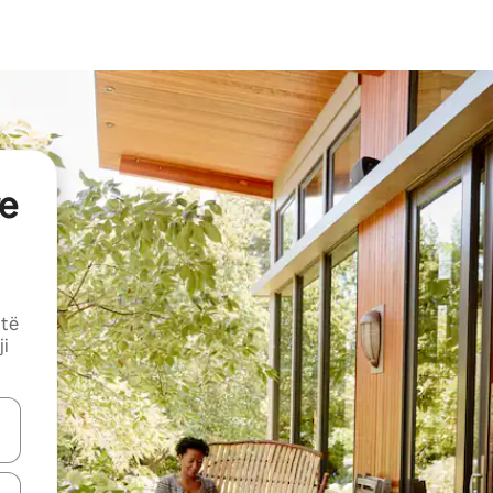
e
 të
ji
butonat e shigjetave lart e poshtë ose eksploro duke prekur ose duke l