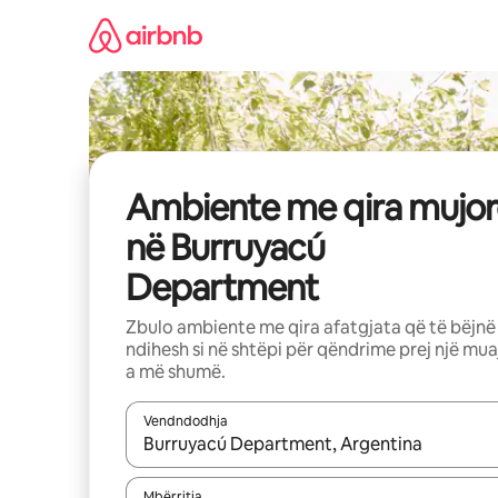
Kalo
te
përmbajtja
Ambiente me qira mujor
në Burruyacú
Department
Zbulo ambiente me qira afatgjata që të bëjnë
ndihesh si në shtëpi për qëndrime prej një mua
a më shumë.
Vendndodhja
Kur rezultatet të jenë të disponueshme, lëviz me 
Mbërritja