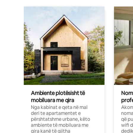
Ambiente plotësisht të
Noma
mobiluara me qira
profe
Nga kabinat e qeta në mal
Akom
deri te apartamentet e
nomad
përshtatshme urbane, këto
që pu
ambiente të mobiluara me
wifi 
qira kanë të gjitha
dedik