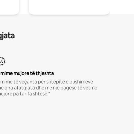
gjata
mime mujore të thjeshta
mime të veçanta për shtëpitë e pushimeve
e qira afatgjata dhe me një pagesë të vetme
ujore pa tarifa shtesë.*