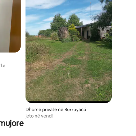
rte
Dhomë private në Burruyacú
jeto në vend!
 mujore