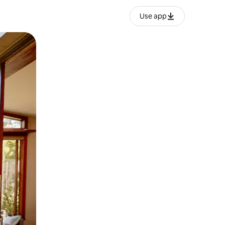
Use app
ëvizur ekranin.