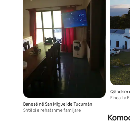
Qëndrim 
n Miguel
Finca La 
Banesë në San Miguel de Tucumán
Shtëpi e rehatshme familjare
Komodi