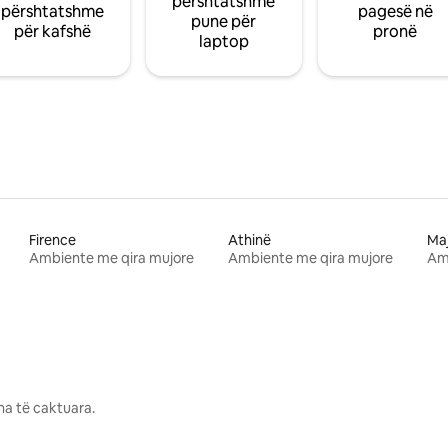
përshtatshme
përshtatshme
pagesë në
pune për
për kafshë
pronë
laptop
Firence
Athinë
Ma
Ambiente me qira mujore
Ambiente me qira mujore
Am
na të caktuara.