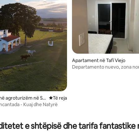
Apartament në Tafí Viejo
Departamento nuevo, zona no
në agroturizëm në Sa
Vendqëndrim i ri
Të reja
 de Tucumán
Encantada - Kuaj dhe Natyrë
tetet e shtëpisë dhe tarifa fantastike