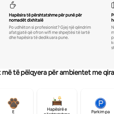
Hapësira të përshtatshme për punë për
P
nomadët dixhitalë
h
Po udhëton si profesionist? Gjej një qëndrim
N
afatgjatë që ofron wifi me shpejtësi të lartë
m
dhe hapësira të dedikuara pune.
p
k
s
 më të pëlqyera për ambientet me qir
Hapësirë e
E
Parkim pa