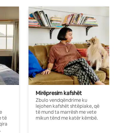
Mirëpresim kafshët
Zbulo vendqëndrime ku
lejohen kafshët shtëpiake, që
e
të mund ta marrësh me vete
e të
mikun tënd me katër këmbë.
qira
.