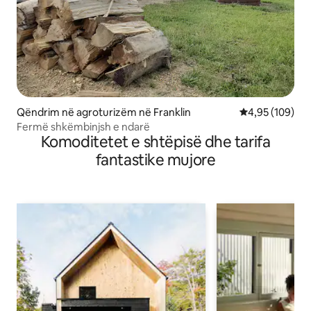
Qëndrim në agroturizëm në Franklin
Vlerësimi mesa
4,95 (109)
Fermë shkëmbinjsh e ndarë
Komoditetet e shtëpisë dhe tarifa
fantastike mujore