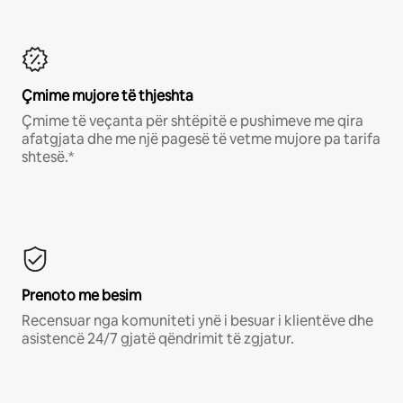
Çmime mujore të thjeshta
Çmime të veçanta për shtëpitë e pushimeve me qira
afatgjata dhe me një pagesë të vetme mujore pa tarifa
shtesë.*
Prenoto me besim
Recensuar nga komuniteti ynë i besuar i klientëve dhe
asistencë 24/7 gjatë qëndrimit të zgjatur.