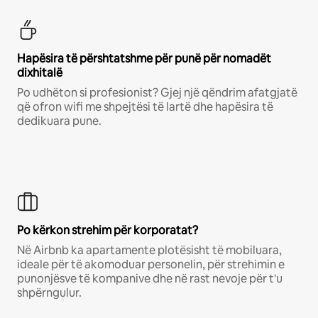
Hapësira të përshtatshme për punë për nomadët
dixhitalë
Po udhëton si profesionist? Gjej një qëndrim afatgjatë
që ofron wifi me shpejtësi të lartë dhe hapësira të
dedikuara pune.
Po kërkon strehim për korporatat?
Në Airbnb ka apartamente plotësisht të mobiluara,
ideale për të akomoduar personelin, për strehimin e
punonjësve të kompanive dhe në rast nevoje për t'u
shpërngulur.