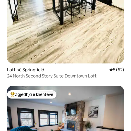
Loft në Springfield
Vlerësimi 
5 (62)
24 North Second Story Suite Downtown Loft
Zgjedhja e klientëve
Më të mirat e zgjedhjeve të klientëve