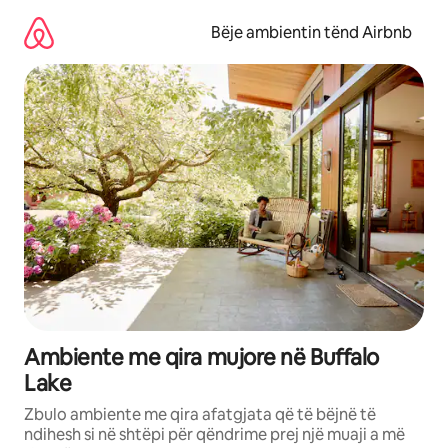
Kalo
te
Bëje ambientin tënd Airbnb
përmbajtja
Ambiente me qira mujore në Buffalo
Lake
Zbulo ambiente me qira afatgjata që të bëjnë të
ndihesh si në shtëpi për qëndrime prej një muaji a më