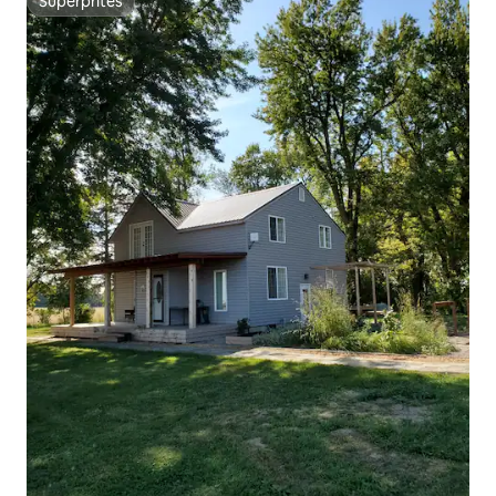
Superpritës
Superpritës