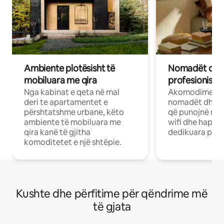
Ambiente plotësisht të
Nomadët dixh
mobiluara me qira
profesionistët
Nga kabinat e qeta në mal
Akomodime të 
deri te apartamentet e
nomadët dhe pr
përshtatshme urbane, këto
që punojnë në 
ambiente të mobiluara me
wifi dhe hapësi
qira kanë të gjitha
dedikuara pune
komoditetet e një shtëpie.
Kushte dhe përfitime për qëndrime më
të gjata