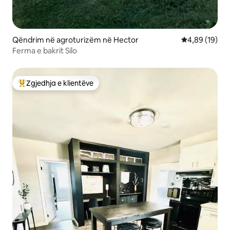
Qëndrim në agroturizëm në Hector
Vlerësimi mes
4,89 (19)
Ferma e bakrit Silo
Zgjedhja e klientëve
Më të mirat e zgjedhjeve të klientëve