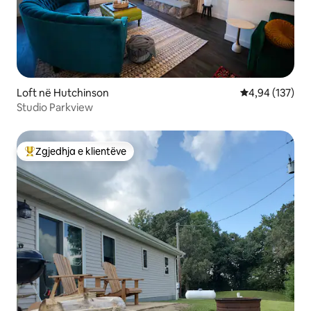
Loft në Hutchinson
Vlerësimi mesa
4,94 (137)
Studio Parkview
Zgjedhja e klientëve
Më të mirat e zgjedhjeve të klientëve