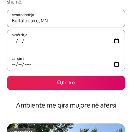
shumë.
Vendndodhja
Kur rezultatet të jenë të disponueshme, lëviz me butonat e shig
Mbërritja
Largimi
Kërko
Ambiente me qira mujore në afërsi