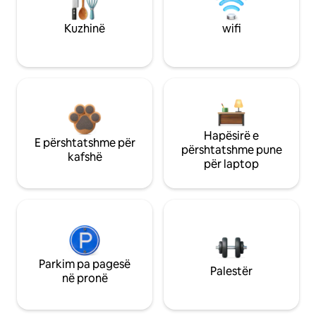
Kuzhinë
wifi
Hapësirë e
E përshtatshme për
përshtatshme pune
kafshë
për laptop
Parkim pa pagesë
Palestër
në pronë