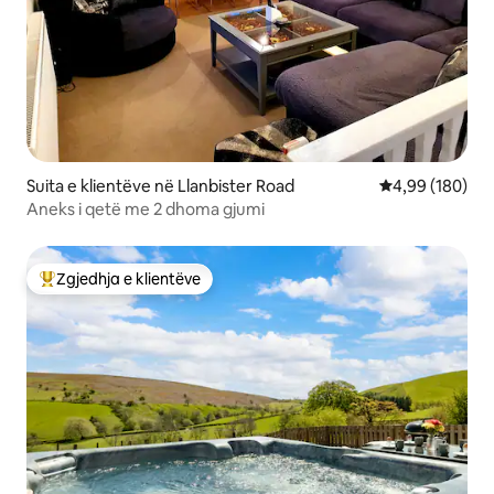
Suita e klientëve në Llanbister Road
Vlerësimi mesa
4,99 (180)
Aneks i qetë me 2 dhoma gjumi
Zgjedhja e klientëve
Më të mirat e zgjedhjeve të klientëve