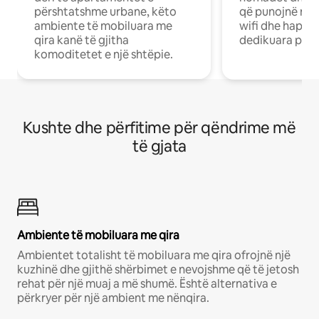
përshtatshme urbane, këto
që punojnë në 
ambiente të mobiluara me
wifi dhe hapësi
qira kanë të gjitha
dedikuara pune
komoditetet e një shtëpie.
Kushte dhe përfitime për qëndrime më
të gjata
Ambiente të mobiluara me qira
Ambientet totalisht të mobiluara me qira ofrojnë një
kuzhinë dhe gjithë shërbimet e nevojshme që të jetosh
rehat për një muaj a më shumë. Është alternativa e
përkryer për një ambient me nënqira.