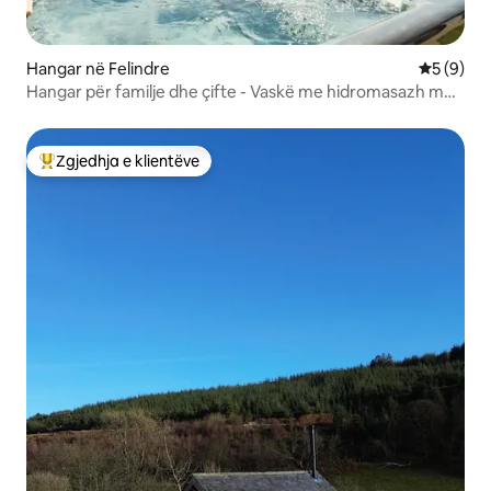
Hangar në Felindre
Vlerësimi
5 (9)
Hangar për familje dhe çifte - Vaskë me hidromasazh me
pamje
Zgjedhja e klientëve
Më të mirat e zgjedhjeve të klientëve