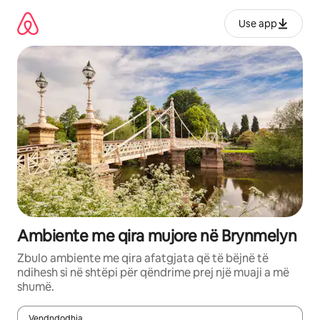
Kalo
te
Use app
përmbajtja
Ambiente me qira mujore në Brynmelyn
Zbulo ambiente me qira afatgjata që të bëjnë të
ndihesh si në shtëpi për qëndrime prej një muaji a më
shumë.
Vendndodhja