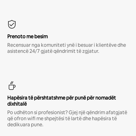
Prenoto me besim
Recensuar nga komuniteti ynë i besuar i klientëve dhe
asistencë 24/7 gjatë qëndrimit të zgjatur.
Hapësira të përshtatshme për punë për nomadët
dixhitalë
Po udhëton si profesionist? Gjej një qëndrim afatgjatë
që ofron wifi me shpejtësi të lartë dhe hapësira të
dedikuara pune.