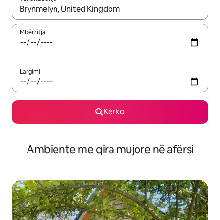
Kur rezultatet të jenë të disponueshme, lëviz me butonat e shig
Mbërritja
Largimi
Kërko
Ambiente me qira mujore në afërsi