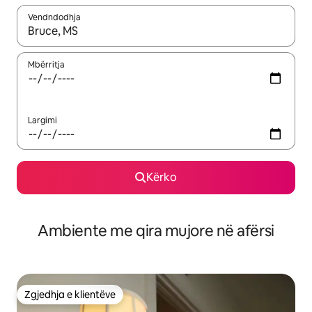
Vendndodhja
Kur rezultatet të jenë të disponueshme, lëviz me butonat e shig
Mbërritja
Largimi
Kërko
Ambiente me qira mujore në afërsi
Zgjedhja e klientëve
Zgjedhja e klientëve