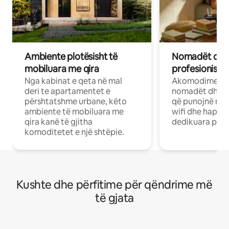
Ambiente plotësisht të
Nomadët dixh
mobiluara me qira
profesionistët
Nga kabinat e qeta në mal
Akomodime të 
deri te apartamentet e
nomadët dhe pr
përshtatshme urbane, këto
që punojnë në 
ambiente të mobiluara me
wifi dhe hapësi
qira kanë të gjitha
dedikuara pune
komoditetet e një shtëpie.
Kushte dhe përfitime për qëndrime më
të gjata