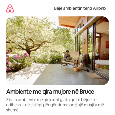
Kalo
te
Bëje ambientin tënd Airbnb
përmbajtja
Ambiente me qira mujore në Bruce
Zbulo ambiente me qira afatgjata që të bëjnë të
ndihesh si në shtëpi për qëndrime prej një muaji a më
shumë.