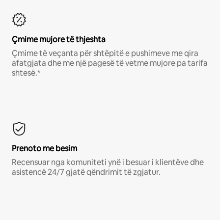
Çmime mujore të thjeshta
Çmime të veçanta për shtëpitë e pushimeve me qira
afatgjata dhe me një pagesë të vetme mujore pa tarifa
shtesë.*
Prenoto me besim
Recensuar nga komuniteti ynë i besuar i klientëve dhe
asistencë 24/7 gjatë qëndrimit të zgjatur.