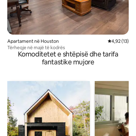
Apartament në Houston
Vlerësimi mes
4,92 (13)
Tërheqje në majë të kodrës
Komoditetet e shtëpisë dhe tarifa
fantastike mujore