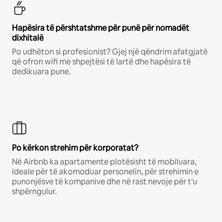
Hapësira të përshtatshme për punë për nomadët
dixhitalë
Po udhëton si profesionist? Gjej një qëndrim afatgjatë
që ofron wifi me shpejtësi të lartë dhe hapësira të
dedikuara pune.
Po kërkon strehim për korporatat?
Në Airbnb ka apartamente plotësisht të mobiluara,
ideale për të akomoduar personelin, për strehimin e
punonjësve të kompanive dhe në rast nevoje për t'u
shpërngulur.