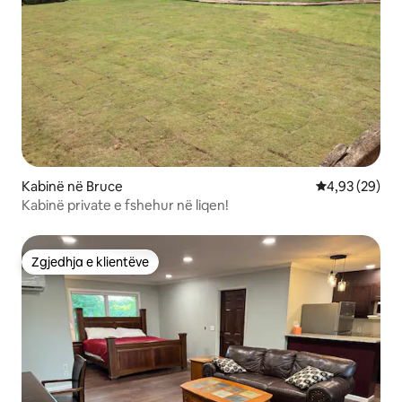
Kabinë në Bruce
Vlerësimi mes
4,93 (29)
Kabinë private e fshehur në liqen!
Zgjedhja e klientëve
Zgjedhja e klientëve