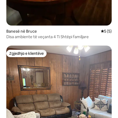
Banesë në Bruce
Vlerësimi
5 (5)
Disa ambiente të veçanta 4 Ti Shtëpi familjare
Zgjedhja e klientëve
Zgjedhja e klientëve