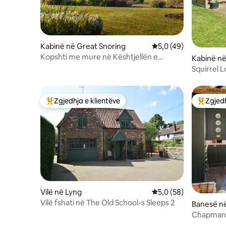
Kabinë në Great Snoring
Vlerësimi mesatar 5,0
5,0 (49)
Kopshti me mure në Kështjellën e
Kabinë në
enjteve
Squirrel 
Zgjedhja e klientëve
Zgjedh
Më të mirat e zgjedhjeve të klientëve
Më të mi
Vilë në Lyng
Vlerësimi mesatar 5,0
5,0 (58)
Vilë fshati në The Old School-s Sleeps 2
Banesë në
Chapman 
dhoma gj