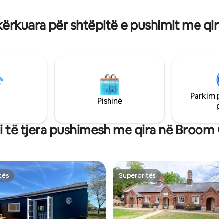
përhershme dhomës. Lexo Udhëzuesin
a bregu verior i Norfolkut.
tonë për të zbuluar vendet e p
nj është shtëpia e pijetores
ërkuara për shtëpitë e pushimit me q
lokale.
e shumë çmime Brisley Bell.
Parkim 
Pishinë
i të tjera pushimesh me qira në Broom
tës
Superpritës
tës
Superpritës