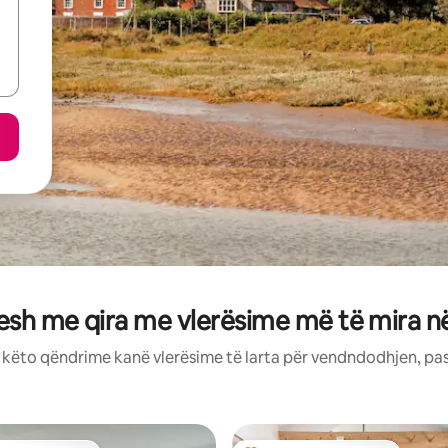
esh me qira me vlerësime më të mira 
: këto qëndrime kanë vlerësime të larta për vendndodhjen, pa