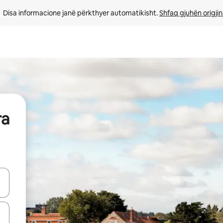
Disa informacione janë përkthyer automatikisht. 
Shfaq gjuhën origjin
ra
butonat e shigjetave lart e poshtë ose eksploro duke prekur ose duke l