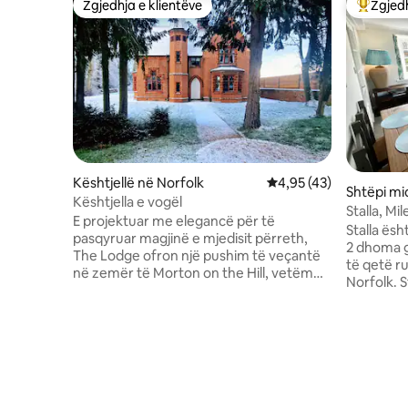
Zgjedhja e klientëve
Zgjedh
Zgjedhja e klientëve
Më të mi
Kështjellë në Norfolk
Vlerësimi mesatar 4,95
4,95 (43)
Shtëpi mi
Kështjella e vogël
Stalla, Mi
E projektuar me elegancë për të
Stalla ës
pasqyruar magjinë e mjedisit përreth,
2 dhoma g
The Lodge ofron një pushim të veçantë
të qetë r
në zemër të Morton on the Hill, vetëm
Norfolk. Stable krenohet me shtretër të
një udhëtim të shkurtër me makinë nga
rehatshëm
Norwich. E rinovuar bukur për jetesë
pambuku e
moderne, banesa ruan një ndjesi të qetë
plotësish
dhe të qëndrueshme që i përshtatet
ambiente bbq. Stallat janë
mjedisit të saj rural. Teksturat e buta,
për një p
tonet unike dhe mobiljet e zgjedhura me
të gjatë d
kujdes krijojnë një hapësirë mikpritëse
eksplorua