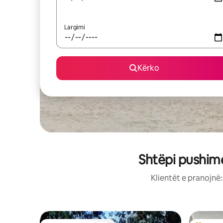
Largimi
Kërko
Shtëpi pushim
Klientët e pranojnë