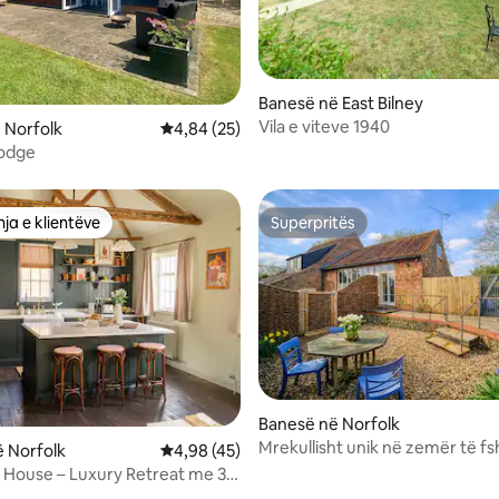
 nga 5, 49 vlerësime
Banesë në East Bilney
Vila e viteve 1940
 Norfolk
Vlerësimi mesatar 4,84 nga 5, 25 vlerësime
4,84 (25)
Lodge
ja e klientëve
Superpritës
rat e zgjedhjeve të klientëve
Superpritës
 nga 5, 58 vlerësime
Banesë në Norfolk
Mrekullisht unik në zemër të fs
 Norfolk
Vlerësimi mesatar 4,98 nga 5, 45 vlerësime
4,98 (45)
House – Luxury Retreat me 3
umi