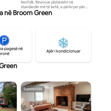
Norfolk. Rinovuar plotësisht në
standardin më të lartë, e përkryer për
referuara
ira në Broom Green
çiftet që kërkojnë një pushim të qetë në
fshat, në distancë të barabartë nga
bregu i North Norfolk dhe Norwich.
Vizitorët mund të relaksohen para vatrës
së drurit ose të thithin diellin në kopshtin
mjaft privat. Shtegu i biçikletave
Georgian Holt dhe Marriotts Way janë në
afërsi. Me parkim privat jemi të përkryer
pa pagesë në
për një fundjavë larg ose për një qëndrim
Ajër i kondicionuar
pronë
më të gjatë në çdo kohë të vitit.
 Green
Superpritës
Superpritës