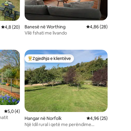
Banesë në Worthing
Vlerësimi mesatar 4,8
4,86 (28)
Vlerësimi mesatar 4,8 nga 5, 20 vlerësime
4,8 (20)
Vilë fshati me livando
Zgjedhja e klientëve
Më të mirat e zgjedhjeve të klientëve
Vlerësimi mesatar 5,0 nga 5, 4 vlerësime
5,0 (4)
hatit
Hangar në Norfolk
Vlerësimi mesatar 4,9
4,96 (25)
Një Idil rural i qetë me perëndime
mahnitëse të diellit