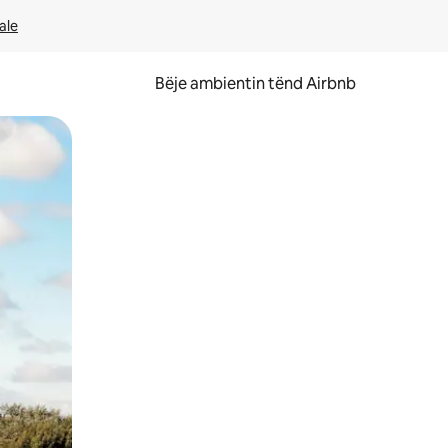
ale
Bëje ambientin tënd Airbnb
ëvizur ekranin.