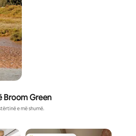
në Broom Green
stërtinë e më shumë.
Banesë n