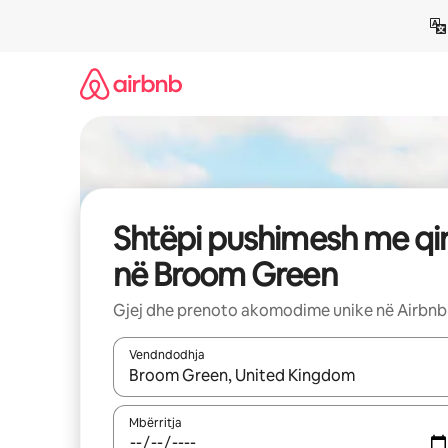
Kalo
te
përmbajtja
Shtëpi pushimesh me qi
në Broom Green
Gjej dhe prenoto akomodime unike në Airbnb
Vendndodhja
Kur rezultatet të jenë të disponueshme, lëviz me 
Mbërritja