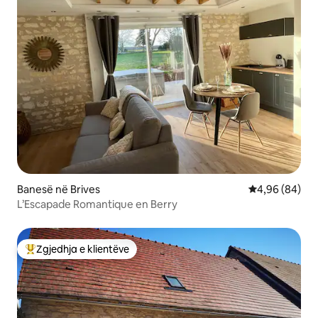
Banesë në Brives
Vlerësimi mes
4,96 (84)
L’Escapade Romantique en Berry
Zgjedhja e klientëve
Më të mirat e zgjedhjeve të klientëve