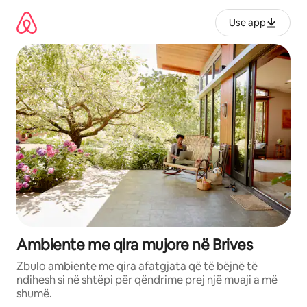
Kalo
te
Use app
përmbajtja
Ambiente me qira mujore në Brives
Zbulo ambiente me qira afatgjata që të bëjnë të
ndihesh si në shtëpi për qëndrime prej një muaji a më
shumë.