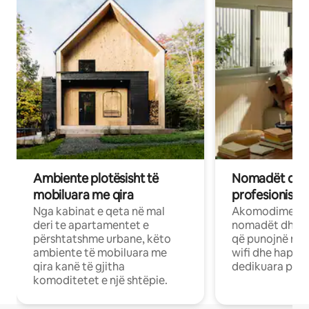
Ambiente plotësisht të
Nomadët dixh
mobiluara me qira
profesionistët
Nga kabinat e qeta në mal
Akomodime të 
deri te apartamentet e
nomadët dhe pr
përshtatshme urbane, këto
që punojnë në 
ambiente të mobiluara me
wifi dhe hapësi
qira kanë të gjitha
dedikuara pune
komoditetet e një shtëpie.