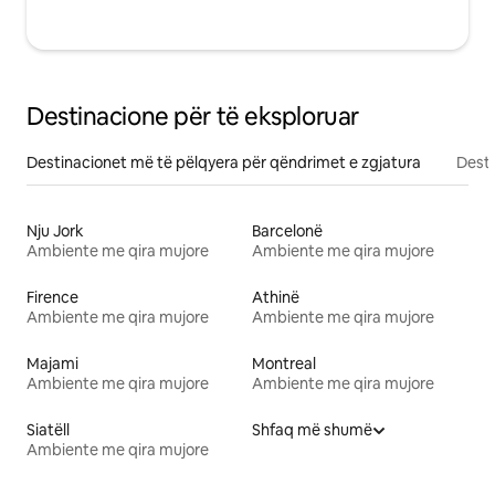
Destinacione për të eksploruar
Destinacionet më të pëlqyera për qëndrimet e zgjatura
Desti
Nju Jork
Barcelonë
Ambiente me qira mujore
Ambiente me qira mujore
Firence
Athinë
Ambiente me qira mujore
Ambiente me qira mujore
Majami
Montreal
Ambiente me qira mujore
Ambiente me qira mujore
Siatëll
Shfaq më shumë
Ambiente me qira mujore