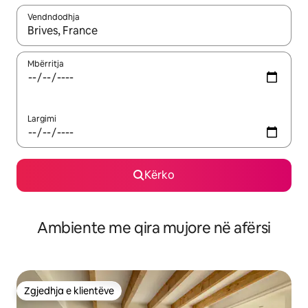
Vendndodhja
Kur rezultatet të jenë të disponueshme, lëviz me butonat e shig
Mbërritja
Largimi
Kërko
Ambiente me qira mujore në afërsi
Zgjedhja e klientëve
Zgjedhja e klientëve