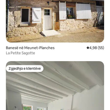
Banesë në Meunet-Planches
Vlerësimi mes
4,98 (55)
La Petite Sagotte
Zgjedhja e klientëve
Zgjedhja e klientëve