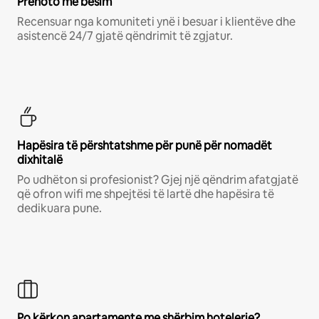
Prenoto me besim
Recensuar nga komuniteti ynë i besuar i klientëve dhe
asistencë 24/7 gjatë qëndrimit të zgjatur.
Hapësira të përshtatshme për punë për nomadët
dixhitalë
Po udhëton si profesionist? Gjej një qëndrim afatgjatë
që ofron wifi me shpejtësi të lartë dhe hapësira të
dedikuara pune.
Po kërkon apartamente me shërbim hotelerie?