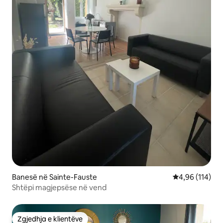
Banesë në Sainte-Fauste
Vlerësimi mesa
4,96 (114)
Shtëpi magjepsëse në vend
Zgjedhja e klientëve