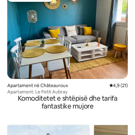
Zgjedhja e klientëve
Apartament në Châteauroux
Vlerësimi me
4,9 (21)
Apartament: Le Petit Aubray
Komoditetet e shtëpisë dhe tarifa
fantastike mujore