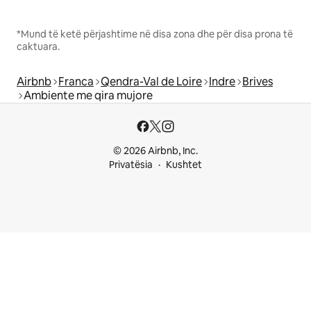
*Mund të ketë përjashtime në disa zona dhe për disa prona të
caktuara.
Airbnb
Franca
Qendra-Val de Loire
Indre
Brives
Ambiente me qira mujore
© 2026 Airbnb, Inc.
Privatësia
Kushtet