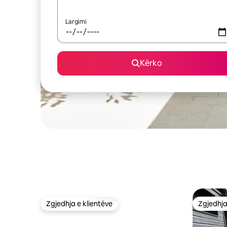
Largimi
Kërko
Zgjedhja e klientëve
Zgjedhja
Zgjedhja e klientëve
Zgjedhja