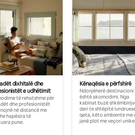
dët dixhitalë dhe
Kënaqësia e përfshirë
sionistët e udhëtimit
Ndonjëherë destinacioni
është akomodimi. Nga
odime të rehatshme për
kabinat buzë shkëmbinjv
ët dhe profesionistët
deri te shtëpitë lundrues
nojnë në distancë me
qeta, këto ambiente me 
dhe hapësira të
janë plot me veçori unike
uara pune.