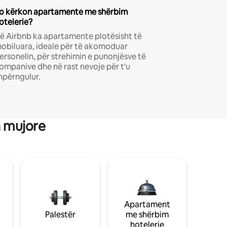
o kërkon apartamente me shërbim
otelerie?
ë Airbnb ka apartamente plotësisht të
obiluara, ideale për të akomoduar
ersonelin, për strehimin e punonjësve të
ompanive dhe në rast nevoje për t'u
hpërngulur.
a mujore
Apartament
Palestër
me shërbim
hotelerie