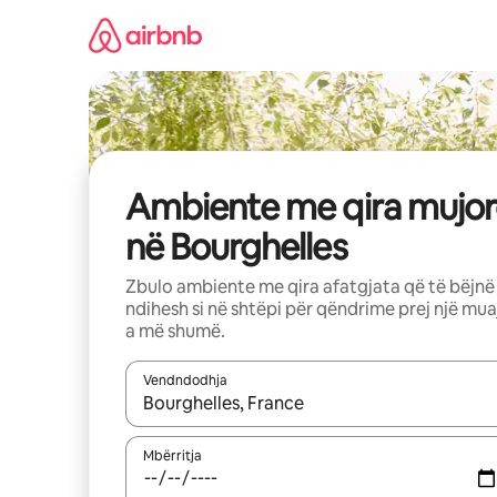
Kalo
te
përmbajtja
Ambiente me qira mujor
në Bourghelles
Zbulo ambiente me qira afatgjata që të bëjnë
ndihesh si në shtëpi për qëndrime prej një mua
a më shumë.
Vendndodhja
Kur rezultatet të jenë të disponueshme, lëviz me 
Mbërritja