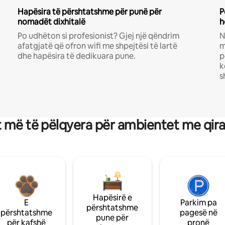
Hapësira të përshtatshme për punë për
P
nomadët dixhitalë
h
Po udhëton si profesionist? Gjej një qëndrim
N
afatgjatë që ofron wifi me shpejtësi të lartë
m
dhe hapësira të dedikuara pune.
p
k
s
 më të pëlqyera për ambientet me qir
Hapësirë e
E
Parkim pa
përshtatshme
përshtatshme
pagesë në
pune për
për kafshë
pronë