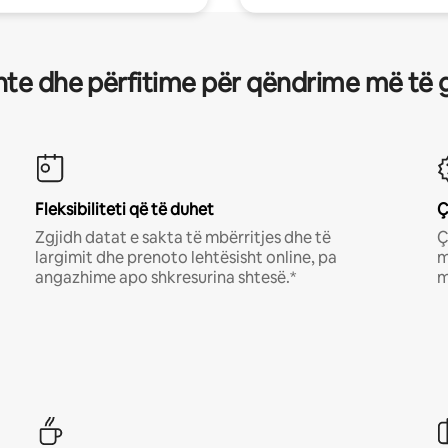
te dhe përfitime për qëndrime më të 
Fleksibiliteti që të duhet
Ç
Zgjidh datat e sakta të mbërritjes dhe të
Ç
largimit dhe prenoto lehtësisht online, pa
m
angazhime apo shkresurina shtesë.*
m