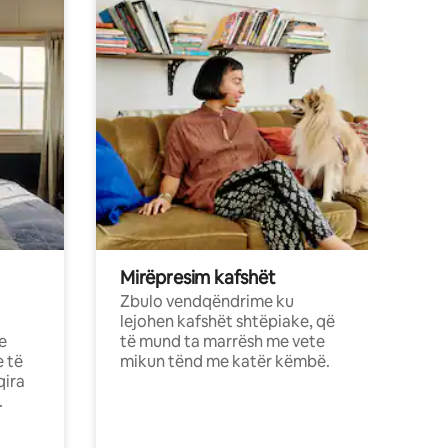
Mirëpresim kafshët
Zbulo vendqëndrime ku
lejohen kafshët shtëpiake, që
e
të mund ta marrësh me vete
e të
mikun tënd me katër këmbë.
qira
.