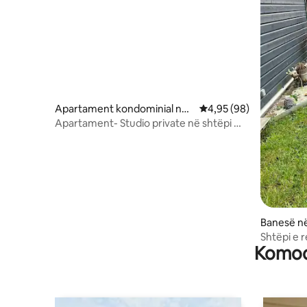
Apartament kondominial në
Vlerësimi mesatar 4,95
4,95 (98)
Cysoing
Apartament- Studio private në shtëpi më
vete
Banesë n
Shtëpi e 
Komodi
Mélantois