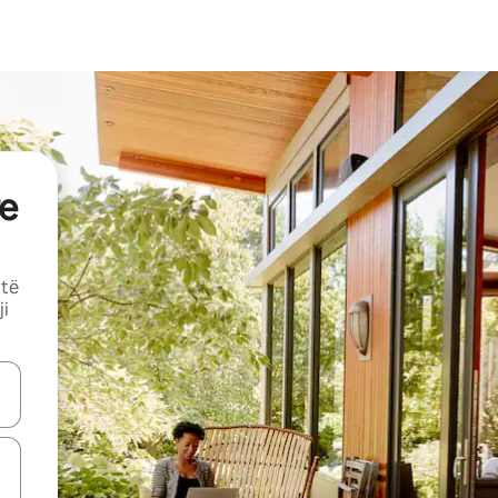
e
 të
ji
butonat e shigjetave lart e poshtë ose eksploro duke prekur ose duke l