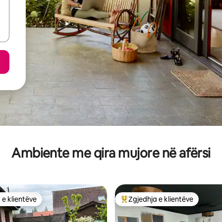
Ambiente me qira mujore në afërsi
 e klientëve
Zgjedhja e klientëve
 e klientëve
Më të mirat e zgjedhjeve të kli