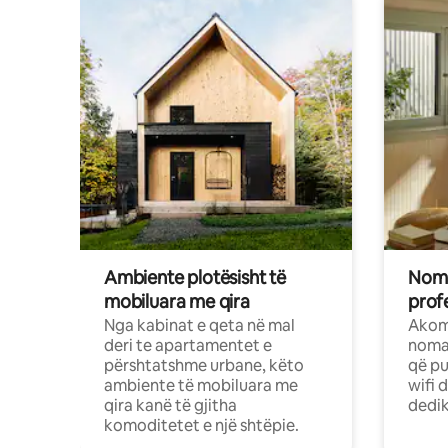
Ambiente plotësisht të
Noma
mobiluara me qira
profe
Nga kabinat e qeta në mal
Akom
deri te apartamentet e
nomad
përshtatshme urbane, këto
që pu
ambiente të mobiluara me
wifi 
qira kanë të gjitha
dedik
komoditetet e një shtëpie.