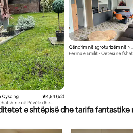
 nga 5, 98 vlerësime
Qëndrim në agroturizëm në N
main
Ferma e Emilit - Qetësi në fshat
ë Cysoing
Vlerësimi mesatar 4,84 nga 5, 62 vlerësime
4,84 (62)
rehatshme në Pévèle dhe
tetet e shtëpisë dhe tarifa fantastike