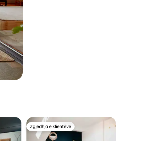
Zgjedhja e klientëve
entëve
Zgjedhja e klientëve