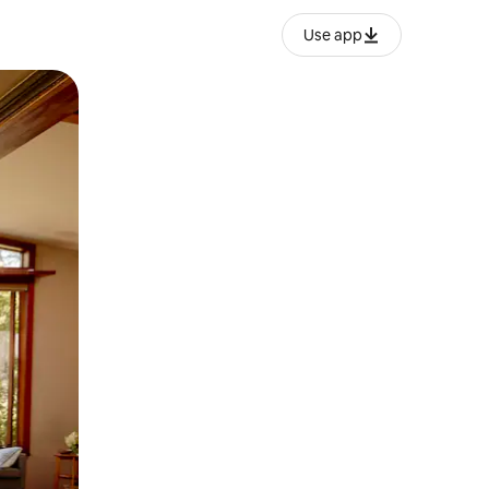
Use app
ëvizur ekranin.