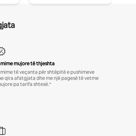
gjata
mime mujore të thjeshta
mime të veçanta për shtëpitë e pushimeve
e qira afatgjata dhe me një pagesë të vetme
ujore pa tarifa shtesë.*