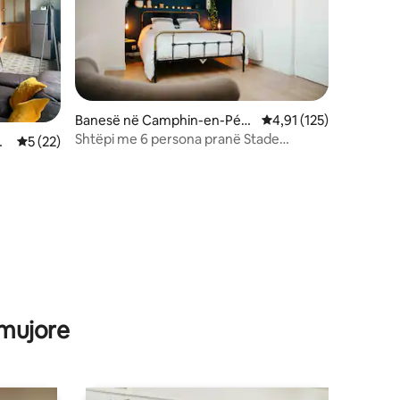
Banesë në Camphin-en-Pév
Vlerësimi mesatar 4,91
4,91 (125)
èle
Shtëpi me 6 persona pranë Stade
o
Vlerësimi mesatar 5 nga 5, 22 vlerësime
5 (22)
Pierremauroy/Lille
 mujore