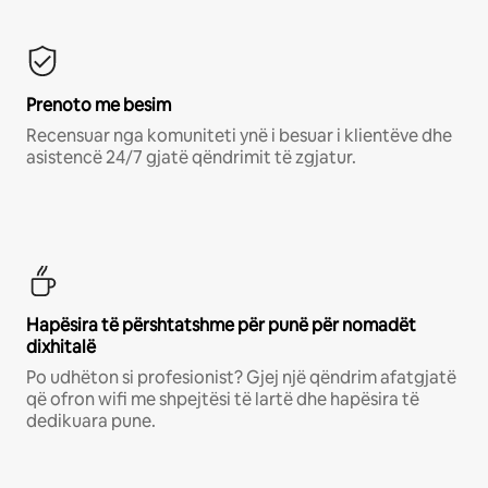
Prenoto me besim
Recensuar nga komuniteti ynë i besuar i klientëve dhe
asistencë 24/7 gjatë qëndrimit të zgjatur.
Hapësira të përshtatshme për punë për nomadët
dixhitalë
Po udhëton si profesionist? Gjej një qëndrim afatgjatë
që ofron wifi me shpejtësi të lartë dhe hapësira të
dedikuara pune.