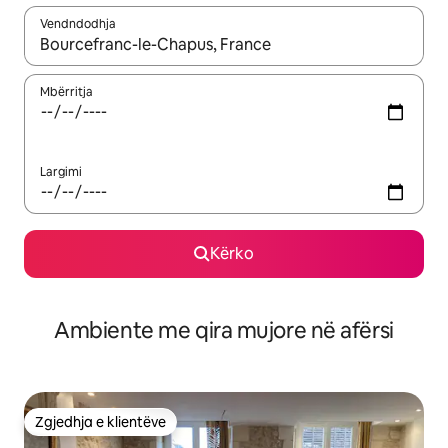
Vendndodhja
Kur rezultatet të jenë të disponueshme, lëviz me butonat e shig
Mbërritja
Largimi
Kërko
Ambiente me qira mujore në afërsi
Zgjedhja e klientëve
Zgjedhja e klientëve