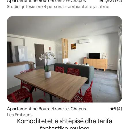
Apartament në Bourcefranc-le-Chapus
Vlerësimi mesa
4,92 (172)
Studio qetësie me 4 persona + ambientet e jashtme
Apartament në Bourcefranc-le-Chapus
Vlerësimi
5 (4)
Les Embruns
Komoditetet e shtëpisë dhe tarifa
fantastike mujore