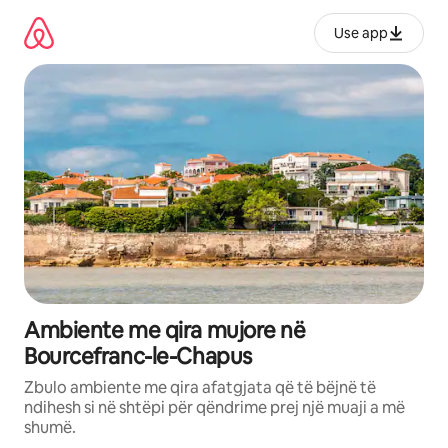
Kalo
te
Use app
përmbajtja
Ambiente me qira mujore në
Bourcefranc-le-Chapus
Zbulo ambiente me qira afatgjata që të bëjnë të
ndihesh si në shtëpi për qëndrime prej një muaji a më
shumë.