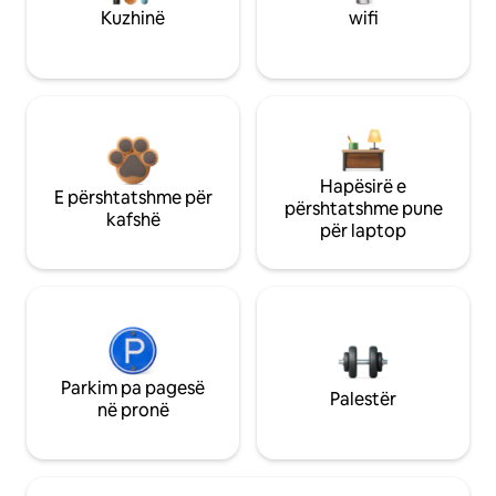
Kuzhinë
wifi
Hapësirë e
E përshtatshme për
përshtatshme pune
kafshë
për laptop
Parkim pa pagesë
Palestër
në pronë