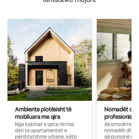
Ambiente plotësisht të
Nomadët dixh
mobiluara me qira
profesionistët
Nga kabinat e qeta në mal
Akomodime të 
deri te apartamentet e
nomadët dhe pr
përshtatshme urbane, këto
që punojnë në 