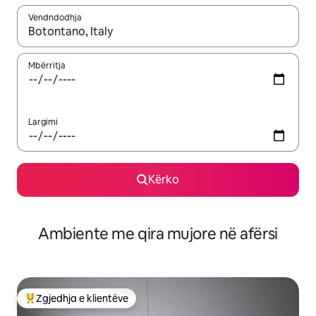
Vendndodhja
Kur rezultatet të jenë të disponueshme, lëviz me butonat e shig
Mbërritja
Largimi
Kërko
Ambiente me qira mujore në afërsi
Zgjedhja e klientëve
Më të mirat e zgjedhjeve të klientëve