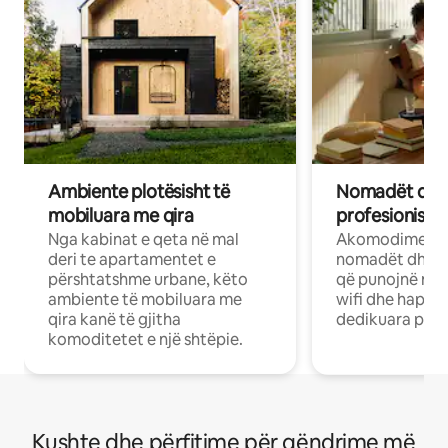
Ambiente plotësisht të
Nomadët dixh
mobiluara me qira
profesionistët
Nga kabinat e qeta në mal
Akomodime të 
deri te apartamentet e
nomadët dhe pr
përshtatshme urbane, këto
që punojnë në 
ambiente të mobiluara me
wifi dhe hapësi
qira kanë të gjitha
dedikuara pune
komoditetet e një shtëpie.
Kushte dhe përfitime për qëndrime më